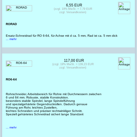
6,55 EUR
(zzgl. 19% MwSt. = 7,79 EUR
zzgl. Versandkosten)
RORAD
Ersatz-Schneidrad für RO 6-64, für Achse mit d ca. 5 mm, Rad ist ca. 5 mm dick
... mehr
117,00 EUR
(zzgl. 19% MwSt. = 139,23 EUR
zzgl. Versandkosten)
RO6-64
Rohrschneider, Arbeitsbereich für Rohre mit Durchmessern zwischen
6 und 64 mm. Robuste, stabile Konstruktion.
besonders stabile Spindel, lange Spindelführung
und spezialgehärtete Gegendruckrollen. Dadurch genaue
Führung am Rohr, leichtes Zustellen,
leichtes Schneiden und präziser rechtwinkliger Schnitt.
Speziell gehärtetes Schneidrad sichert lange Standzeit
... mehr