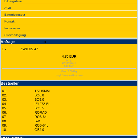
Bilder­galerie
AGB
Batte­rie­gesetz
Kontakt
Impres­sum
Streit­bei­legung
Anfrage
1 x
ZW1005-47
4,70 EUR
(zzgl.
19% MwSt. =
5,59 EUR
Gew.: 0.024 kg
zzgl. Versandkosten)
Best­seller
01.
TS115MM
02.
BO6.8
03.
BO5.0
04.
IE4272-BL
05.
BO3.5
06.
RORAD
07.
RO6-64
08.
SW
09.
RO6-64L
10.
GB4.0