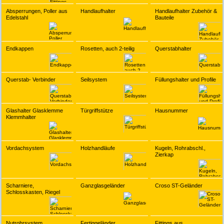
Absperrungen, Poller aus
Handlaufhalter
Handlaufhalter Zubehör &
Edelstahl
Bauteile
Endkappen
Rosetten, auch 2-teilig
Querstabhalter
Querstab- Verbinder
Seilsystem
Füllungshalter und Profile
Glashalter Glasklemme
Türgriffstütze
Hausnummer
Klemmhalter
Vordachsystem
Holzhandläufe
Kugeln, Rohrabschl.,
Zierkap
Scharniere,
Ganzglasgeländer
Croso ST-Geländer
Schlosskasten, Riegel
Nutrohrsystem
Fertiggeländer
Fittings aus