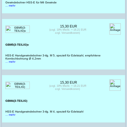
Gewindebohrer HSS-E für M4 Gewinde
... mehr
15,30 EUR
(zzgl. 19% MwSt. = 18,21 EUR
zzgl. Versandkosten)
GBM5(3-TEILIG)v
HSS-E Handgewindebohrer 3-tlg. M 5, speziell für Edelstahl, empfohlene
Kernlochbohrung Ø 4,2mm
... mehr
15,30 EUR
(zzgl. 19% MwSt. = 18,21 EUR
zzgl. Versandkosten)
GBM4(3-TEILIG)
HSS-E Handgewindebohrer 3-tlg. M 4, speziell für Edelstahl
... mehr