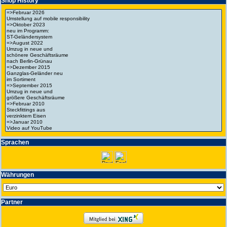
Shop History
Spra­chen
Wäh­run­gen
Partner