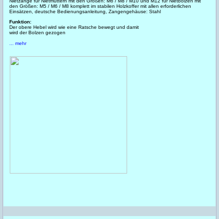
Nietzange für Nietmuttern mit den Größen: M6 / M8 / M10 und M12 für Nietbolzen mit
den Größen: M5 / M6 / M8 komplett im stabilen Holzkoffer mit allen erforderlichen
Einsätzen, deutsche Bedienungsanleitung, Zangengehäuse: Stahl
Funktion:
Der obere Hebel wird wie eine Ratsche bewegt und damit
wird der Bolzen gezogen
... mehr