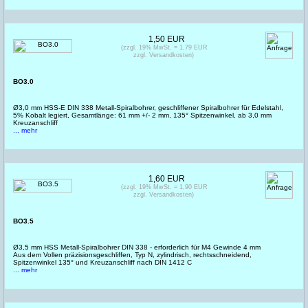
1,50 EUR
(zzgl. 19% MwSt. = 1,79 EUR
zzgl. Versandkosten)
BO3.0
Ø3,0 mm HSS-E DIN 338 Metall-Spiralbohrer, geschliffener Spiralbohrer für Edelstahl,
5% Kobalt legiert, Gesamtlänge: 61 mm +/- 2 mm, 135° Spitzenwinkel, ab 3,0 mm
Kreuzanschliff
... mehr
1,60 EUR
(zzgl. 19% MwSt. = 1,90 EUR
zzgl. Versandkosten)
BO3.5
Ø3,5 mm HSS Metall-Spiralbohrer DIN 338 - erforderlich für M4 Gewinde 4 mm
Aus dem Vollen präzisionsgeschliffen, Typ N, zylindrisch, rechtsschneidend,
Spitzenwinkel 135° und Kreuzanschliff nach DIN 1412 C
... mehr