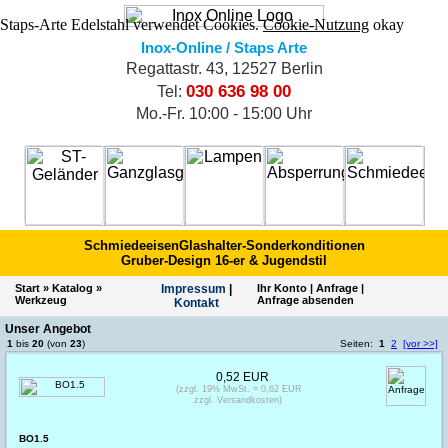
Staps-Arte Edelstahl verwendet Cookies.
Cookie-Nutzung
okay
Inox-Online / Staps Arte
Regattastr. 43, 12527 Berlin
030 636 98 00
Tel:
Mo.-Fr. 10:00 - 15:00 Uhr
Schmiedeeisen
Glashalter-Sonderkonditionen
Gruber-Design 16-er & Jugendstil
Start
»
Katalog
»
Impres­sum
|
Ihr Konto
|
Anfrage
|
Werkzeug
Anfrage absenden
Kontakt
Unser Angebot
1
bis
20
(von
23
)
Seiten:
1
2
[vor >>]
0,52 EUR
(zzgl. 19% MwSt. = 0,62 EUR
zzgl. Versandkosten)
BO1.5