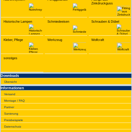
Zinkdruckguss
Historische Lampen
Schmiedeeisen
Schrauben & Dübel
Kleber, Pflege
Werkzeug
Wolfcraft
sonstiges
Downloads
Übersicht
Infor­ma­tionen
Versand
Montage / FAQ
Partner
Sanie­rung
Preis­beispiele
Daten­schutz