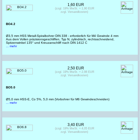
1,60 EUR
(zzgl. 19% MwSt. = 1,90 EUR
zzgl. Versandkosten)
BO4.2
Ø3,5 mm HSS Metall-Spiralbohrer DIN 338 - erforderlich für M4 Gewinde 4 mm
Aus dem Vollen präzisionsgeschliffen, Typ N, zylindrisch, rechtsschneidend,
Spitzenwinkel 135° und Kreuzanschliff nach DIN 1412 C
... mehr
2,50 EUR
(zzgl. 19% MwSt. = 2,98 EUR
zzgl. Versandkosten)
BO5.0
Ø5,0 mm HSS-E, Co 5%, 5,0 mm (Vorbohrer für M6 Gewindeschneiden)
... mehr
3,40 EUR
(zzgl. 19% MwSt. = 4,05 EUR
zzgl. Versandkosten)