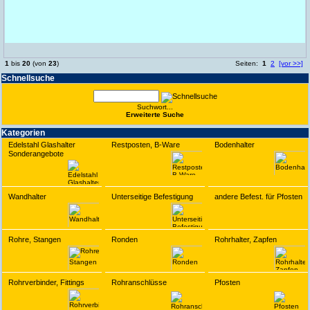
1
bis
20
(von
23
)
Seiten:
1
2
[vor >>]
Schnell­suche
Suchwort...
Erwei­terte Suche
Kate­gorien
Edelstahl Glashalter
Restposten, B-Ware
Bodenhalter
Sonderangebote
Wandhalter
Unterseitige Befestigung
andere Befest. für Pfosten
Rohre, Stangen
Ronden
Rohrhalter, Zapfen
Rohrverbinder, Fittings
Rohranschlüsse
Pfosten