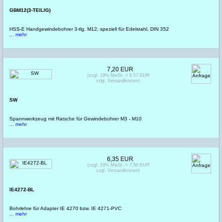
GBM12(3-TEILIG)
HSS-E Handgewindebohrer 3-tlg. M12, speziell für Edelstahl, DIN 352
... mehr
7,20 EUR
(zzgl. 19% MwSt. = 8,57 EUR
zzgl. Versandkosten)
SW
Spannwerkzeug mit Ratsche für Gewindebohrer M3 - M10
... mehr
6,35 EUR
(zzgl. 19% MwSt. = 7,56 EUR
zzgl. Versandkosten)
IE4272-BL
Bohrlehre für Adapter IE 4270 bzw. IE 4271-PVC
... mehr