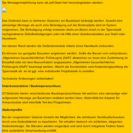
Die Montageempfehlung kann als pdf-Datei hier heruntergeladen werden:
Das Geländer kann in mehreren Varianten am Baukörper befestigt werden. Sowohl eine
stirnseitige Montage als auch eine Befestigung auf der Bodenplatte sind im System
vorgesehen. Die Befestigung erfolgt entweder direkt am Beton durch in der Typenstatik
nachgewiesene Dübelbefestigungen oder mit Hilfe einer Unterkonstruktion aus Stahl oder
Aluminium.
Am oberen Rand werden die Geländermodule mittels eines Handlaufs verbunden.
Es können nur geregelte Bauarten angeboten werden. Sollte die Bauart vom vorhandenen
„Allgemeinen bauaufsichtlichen Prüfzeugnis (AbP)“ abweichen so muss eine Zustimmung im
Einzelfall oder ein dem Bauvorhaben angepasstes „Allgemeines bauaufsichtliches
Prüfzeugnis (AbP)“ beantragt werden. Weicht die Konstruktion vom Anwendungsumfang der
Typenstatik ab, so ist ggf. eine individuelle Projektstatik zu erstellen.
Technische Änderungen vorbehalten!
Unterkonstruktion / Baukörperanschluss
ST-Geländer bieten verschiedenste Baukörperanschlüsse mit welchen eine stirnseitige oder
aufgesetzte Montage am Baukörper realisiert werden kann. Abdeckbleche Adapter für
Anbaumodule sind ebenfalls Teil des Programmes.
Abdeckprofile
Bei der vorgesetzten Variante besteht die Möglichkeit, die sichtbaren Senkkopfschrauben
durch eine Abdeckblende zu kaschieren. Sie erhalten dadurch ein schlichtes, elegantes
Geländerdesign. Die Blenden werden eingeclipst und sind durch integrierte Federn fixiert.
Eine zusätzliche Verschraubung entfällt.