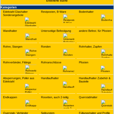
Erwei­terte Suche
Kate­gorien
Edelstahl Glashalter
Restposten, B-Ware
Bodenhalter
Sonderangebote
Wandhalter
Unterseitige Befestigung
andere Befest. für Pfosten
Rohre, Stangen
Ronden
Rohrhalter, Zapfen
Rohrverbinder, Fittings
Rohranschlüsse
Pfosten
Absperrungen, Poller aus
Handlaufhalter
Handlaufhalter Zubehör &
Edelstahl
Bauteile
Endkappen
Rosetten, auch 2-teilig
Querstabhalter
Querstab- Verbinder
Seilsystem
Füllungshalter und Profile