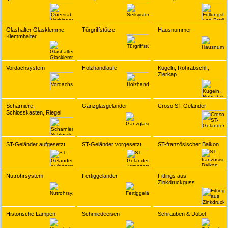
Glashalter Glasklemme
Türgriffstütze
Hausnummer
Klemmhalter
Vordachsystem
Holzhandläufe
Kugeln, Rohrabschl.,
Zierkap
Scharniere,
Ganzglasgeländer
Croso ST-Geländer
Schlosskasten, Riegel
ST-Geländer aufgesetzt
ST-Geländer vorgesetzt
ST-französischer Balkon
Nutrohrsystem
Fertiggeländer
Fittings aus
Zinkdruckguss
Historische Lampen
Schmiedeeisen
Schrauben & Dübel