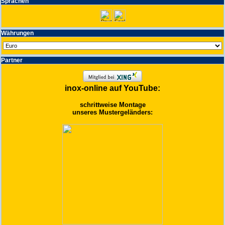
Spra­chen
Wäh­run­gen
Partner
inox-online auf YouTube:
schrittweise Montage
unseres Mustergeländers: