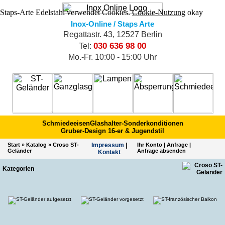
Staps-Arte Edelstahl verwendet Cookies.
Cookie-Nutzung
okay
Inox-Online / Staps Arte
Regattastr. 43, 12527 Berlin
030 636 98 00
Tel:
Mo.-Fr. 10:00 - 15:00 Uhr
Schmiedeeisen
Glashalter-Sonderkonditionen
Gruber-Design 16-er & Jugendstil
Start
»
Katalog
»
Croso ST-
Impres­sum
|
Ihr Konto
|
Anfrage
|
Geländer
Anfrage absenden
Kontakt
Kategorien