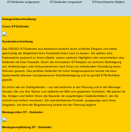
ST-Geländer aufgesetzt
ST-Geländer vorgesetzt
ST-französischer Balkon
Kategoriebeschreibung:
Croso ST-Geländer
Systembeschreibung
Das CROSO ST-Geländer aus Aluminium besticht durch schlichte Eleganz und bietet
gleichzeitig die Möglichkeit Ihrer Kreativität freien Lauf zu lassen. Sie wählen eine
Farbvariante passend zu Ihrem Objekt, setzen optische Highlights oder verschmelzen das
Geländer mit Ihrer Fassade. Durch die innovativen ST-Adapter zur sicheren Befestigung
von Verkleidungen oder Anbauelementen sind Ihnen zur individuellen Gestaltung keine
Grenzen gesetzt. Das perfekte Geländer für hohe Designansprüche kommt mit einer
Systemstatik inklusive nachgewiesener Dübelbefestigung und ist gemäß ETB-Richtlinie
geprüft.
So sicher wie ein Stahlgeländer – nur viel einfacher in der Planung und in der Montage.
Senden Sie uns Ihre Skizze und vielleicht ein Bild vom geplanten Vorhaben. Wir planen für
Sie, fertigen und liefern Ihnen die Bauteile mit vorgefertigten Geländerfeldern, die Sie
schnell und einfach montieren. Ein standardisiertes Produkt, ausgeprägt nach Ihren
Vorgaben, bei dem die Begeisterung bereits bei der Planung beginnt.
Montagevideo ST - Geländer:
Montageempfehlung ST - Geländer: