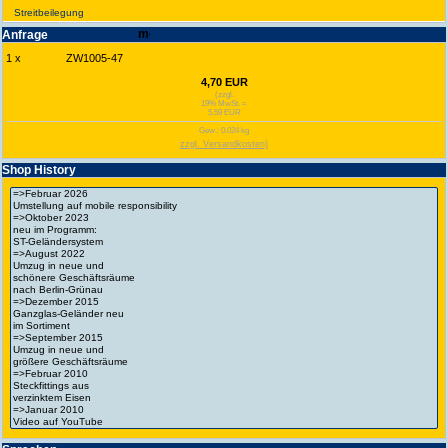
Streit­bei­legung
Anfrage
1 x
ZW1005-47
4,70 EUR
(zzgl.
19% MwSt. =
5,59 EUR
Gew.: 0.024 kg
zzgl. Versandkosten)
Shop History