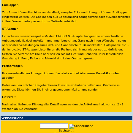
Endkappen
Zum formschönen Abschluss an Handlauf, stumpfer Ecke und Untergurt können Endkappen
eingesteckt werden. Die Endkappen aus Edelstahl sind sandgestrahlt oder pulverbeschichtet
in Ihrer Wunschfarbe passend zum Geländer erhältlich.
ST-Adapter
Ein sicheres Zusammenspiel – Mit dem CROSO ST-Adapter bringen Sie unterschiedliche
Anbaumodule flexibel im Außen- und Innenbereich an. Ganz nach Ihren Wünschen, sofort
oder später. Verkleidungen zum Sicht- und Sonnenschutz, Blumenkästen, Solarpanele etc. -
der innovative ST-Adapter bietet Ihnen die Freiheit, sich immer wieder neu zu definieren.
Setzen Sie Akzente am Haus oder spielen Sie mit Licht und Schatten. Ihrer Individuellen
Gestaltung in Form, Farbe und Material sind keine Grenzen gesetzt.
Preisanfragen
Ihre unverbindlichen Anfragen können Sie relativ schnell über unser
Kontaktformular
abgeben.
Bilder von den örtlichen Gegebenheiten Ihres Bauvorhabens helfen uns, Probleme zu
erkennen. Diese können Sie in einer gesonderten Mail an uns senden.
Lieferzeit
Nach abschließender Klärung aller Detailfragen werden die Artikel innerhalb von ca. 2 - 3
Wochen an Sie verschickt.
Schnell­suche
Suchwort...