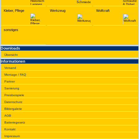
Kleber, Pflege
Werkzeug
Wolfcraft
sonstiges
Downloads
Übersicht
Infor­ma­tionen
Versand
Montage / FAQ
Partner
Sanie­rung
Preis­beispiele
Daten­schutz
Bilder­galerie
AGB
Batte­rie­gesetz
Kontakt
Impres­sum