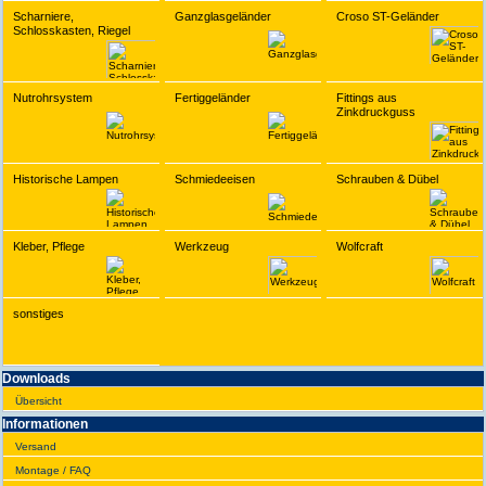
Scharniere,
Ganzglasgeländer
Croso ST-Geländer
Schlosskasten, Riegel
Nutrohrsystem
Fertiggeländer
Fittings aus
Zinkdruckguss
Historische Lampen
Schmiedeeisen
Schrauben & Dübel
Kleber, Pflege
Werkzeug
Wolfcraft
sonstiges
Downloads
Übersicht
Infor­ma­tionen
Versand
Montage / FAQ