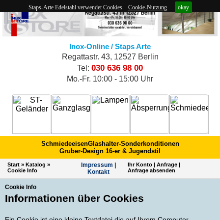
Staps-Arte Edelstahl verwendet Cookies.
Cookie-Nutzung
okay
Inox-Online / Staps Arte
Regattastr. 43, 12527 Berlin
030 636 98 00
Tel:
Mo.-Fr. 10:00 - 15:00 Uhr
Schmiedeeisen
Glashalter-Sonderkonditionen
Gruber-Design 16-er & Jugendstil
Start
»
Katalog
»
Impres­sum
|
Ihr Konto
|
Anfrage
|
Cookie Info
Anfrage absenden
Kontakt
Cookie Info
Informationen über Cookies
Ein Cookie ist eine kleine Textdatei die auf Ihrem Computer