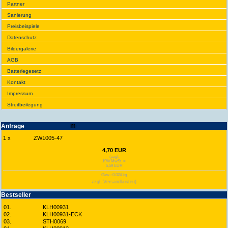
Partner
Sanie­rung
Preis­beispiele
Daten­schutz
Bilder­galerie
AGB
Batte­rie­gesetz
Kontakt
Impres­sum
Streit­bei­legung
Anfrage
1 x
ZW1005-47
4,70 EUR
(zzgl.
19% MwSt. =
5,59 EUR
Gew.: 0.024 kg
zzgl. Versandkosten)
Best­seller
01.
KLH00931
02.
KLH00931-ECK
03.
STH0069