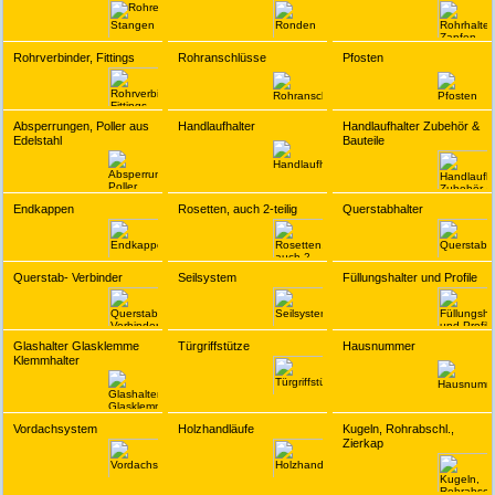
Rohrverbinder, Fittings
Rohranschlüsse
Pfosten
Absperrungen, Poller aus
Handlaufhalter
Handlaufhalter Zubehör &
Edelstahl
Bauteile
Endkappen
Rosetten, auch 2-teilig
Querstabhalter
Querstab- Verbinder
Seilsystem
Füllungshalter und Profile
Glashalter Glasklemme
Türgriffstütze
Hausnummer
Klemmhalter
Vordachsystem
Holzhandläufe
Kugeln, Rohrabschl.,
Zierkap