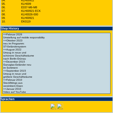
04.
KLH00912
05.
KLH009
06.
E037-M6-M8
07.
KLH00921-ECK
08.
KLH0026-000
09.
KLH00921
10.
EK0119
Shop History
Spra­chen