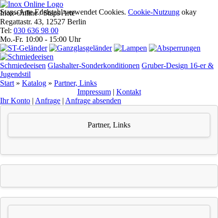
Staps-Arte Edelstahl verwendet Cookies.
Cookie-Nutzung
okay
Inox-Online / Staps Arte
Regattastr. 43, 12527 Berlin
Tel:
030 636 98 00
Mo.-Fr. 10:00 - 15:00 Uhr
Schmiedeeisen
Glashalter-Sonderkonditionen
Gruber-Design 16-er &
Jugendstil
Start
»
Katalog
»
Partner, Links
Impres­sum
|
Kontakt
Ihr Konto
|
Anfrage
|
Anfrage absenden
Partner, Links