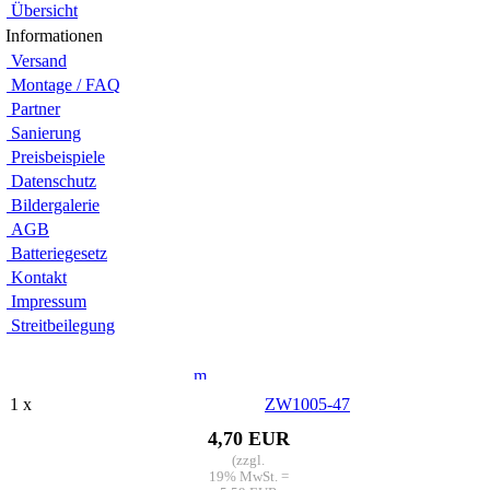
Übersicht
Infor­ma­tionen
Versand
Montage / FAQ
Partner
Sanie­rung
Preis­beispiele
Daten­schutz
Bilder­galerie
AGB
Batte­rie­gesetz
Kontakt
Impres­sum
Streit­bei­legung
Anfrage
1 x
ZW1005-47
4,70 EUR
(zzgl.
19% MwSt. =