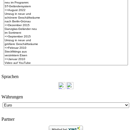
Spra­chen
Wäh­run­gen
Partner