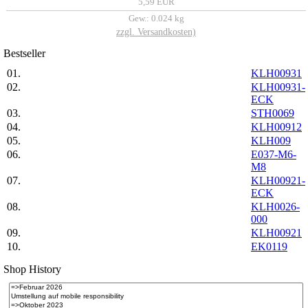
5,59 EUR
Gew.: 0.024 kg
zzgl. Versandkosten)
Best­seller
01.
KLH00931
02.
KLH00931-
ECK
03.
STH0069
04.
KLH00912
05.
KLH009
06.
E037-M6-
M8
07.
KLH00921-
ECK
08.
KLH0026-
000
09.
KLH00921
10.
EK0119
Shop History