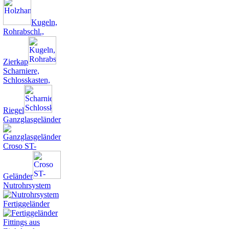
Kugeln,
Rohrabschl.,
Zierkap
Scharniere,
Schlosskasten,
Riegel
Ganzglasgeländer
Croso ST-
Geländer
Nutrohrsystem
Fertiggeländer
Fittings aus