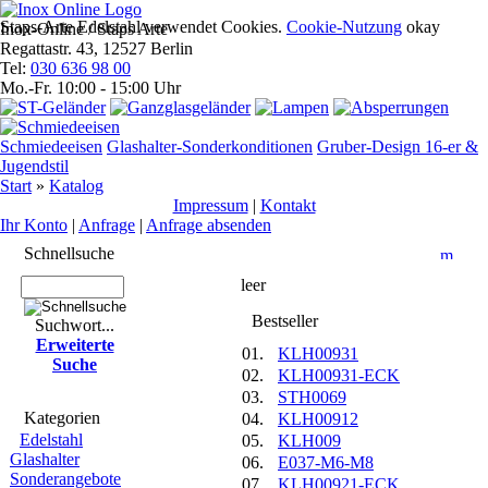
Staps-Arte Edelstahl verwendet Cookies.
Cookie-Nutzung
okay
Inox-Online / Staps Arte
Regattastr. 43, 12527 Berlin
Tel:
030 636 98 00
Mo.-Fr. 10:00 - 15:00 Uhr
Schmiedeeisen
Glashalter-Sonderkonditionen
Gruber-Design 16-er &
Jugendstil
Start
»
Katalog
Impres­sum
|
Kontakt
Ihr Konto
|
Anfrage
|
Anfrage absenden
Schnell­suche
Anfrage
leer
Best­seller
Suchwort...
Erwei­terte
01.
KLH00931
Suche
02.
KLH00931-ECK
03.
STH0069
Kate­gorien
04.
KLH00912
Edelstahl
05.
KLH009
Glashalter
06.
E037-M6-M8
Sonderangebote
07.
KLH00921-ECK