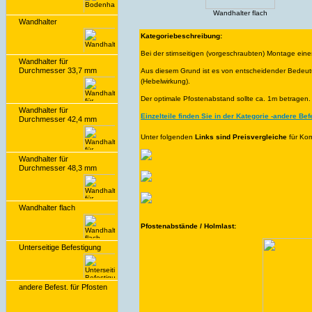
Wandhalter flach
Wandhalter
Kategoriebeschreibung:
Bei der stirnseitigen (vorgeschraubten) Montage eines
Wandhalter für
Durchmesser 33,7 mm
Aus diesem Grund ist es von entscheidender Bedeutun
(Hebelwirkung).
Der optimale Pfostenabstand sollte ca. 1m betragen.
Wandhalter für
Einzelteile finden Sie in der Kategorie -andere Befe
Durchmesser 42,4 mm
Unter folgenden
Links sind Preisvergleiche
für Ko
Wandhalter für
Durchmesser 48,3 mm
Wandhalter flach
Pfostenabstände / Holmlast:
Unterseitige Befestigung
andere Befest. für Pfosten