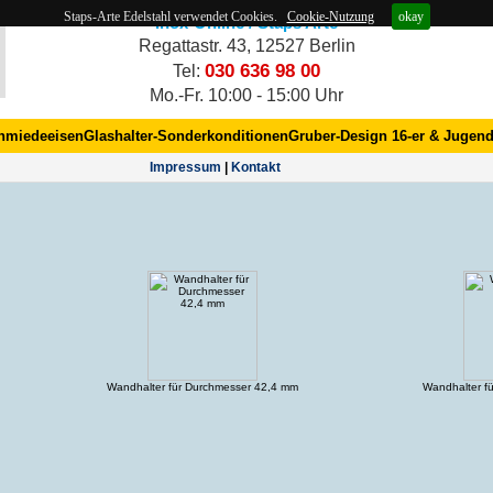
Staps-Arte Edelstahl verwendet Cookies.
Cookie-Nutzung
okay
Inox-Online / Staps Arte
Regattastr. 43, 12527 Berlin
030 636 98 00
Tel:
Mo.-Fr. 10:00 - 15:00 Uhr
hmiedeeisen
Glashalter-Sonderkonditionen
Gruber-Design 16-er & Jugend
Impres­sum
|
Kontakt
Wandhalter für Durchmesser 42,4 mm
Wandhalter f