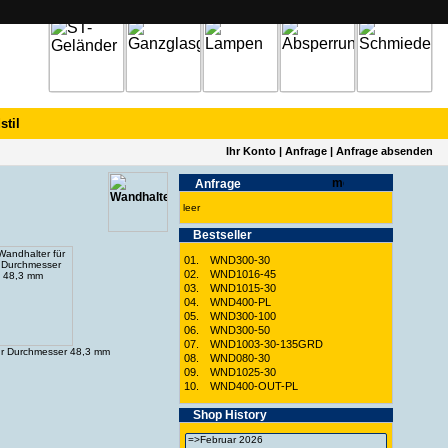
stil
Ihr Konto
|
Anfrage
|
Anfrage absenden
Anfrage
leer
Best­seller
01.
WND300-30
02.
WND1016-45
03.
WND1015-30
04.
WND400-PL
05.
WND300-100
06.
WND300-50
07.
WND1003-30-135GRD
ür Durchmesser 48,3 mm
08.
WND080-30
09.
WND1025-30
10.
WND400-OUT-PL
Shop History