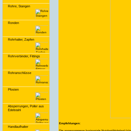
Rohre, Stangen
Ronden
Rohrhalter, Zapfen
Rohrverbinder, Fittings
Rohranschlüsse
Pfosten
Absperrungen, Poller aus
Edelstahl
Empfehlungen:
Handlaufhalter
Die angenommene horizontale Nutzlast(Holmlast) häng