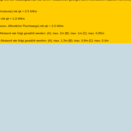
hnräume) mit qk = 0,5 kN/m
 mit qk = 1,0 kN/m
üne, öffentliche Fluchtwege) mit qk = 2,0 kN/m
Abstand wie folgt gewählt werden: (A): max. 2m (B): max. 1m (C): max. 0,85m
 Abstand wie folgt gewählt werden: (A): max. 1,5m (B): max. 0,8m (C): max. 0,4m