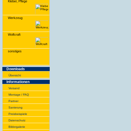
Kleber, Pflege
Werkzeug
Wolfcraft
sonstiges
Downloads
Übersicht
Infor­ma­tionen
Versand
Montage / FAQ
Partner
Sanie­rung
Preis­beispiele
Daten­schutz
Bilder­galerie