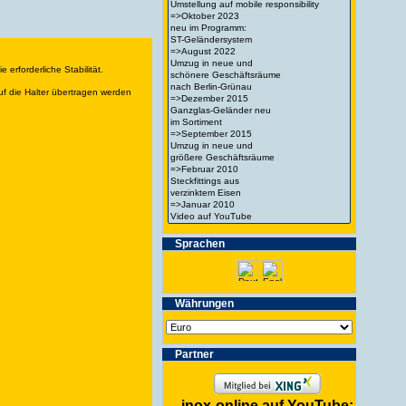
erforderliche Stabilität.
uf die Halter übertragen werden
Spra­chen
Wäh­run­gen
Partner
inox-online auf YouTube: