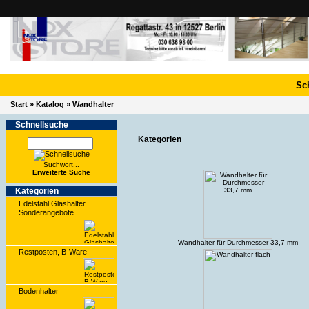
Sc
Start
»
Katalog
»
Wandhalter
Schnell­suche
Kategorien
Suchwort...
Erwei­terte Suche
Kate­gorien
Edelstahl Glashalter
Sonderangebote
Wandhalter für Durchmesser 33,7 mm
Restposten, B-Ware
Bodenhalter