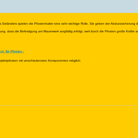
 Geländers spielen die Pfostenhalter eine sehr wichtige Rolle. Sie geben der Absturzsicherung die 
g, dass die Befestigung am Mauerwerk sorgfältig erfolgt, weil durch die Pfosten große Kräfte a
st. für Pfosten -
mplettpfosten mit verschiedensten Komponenten möglich: