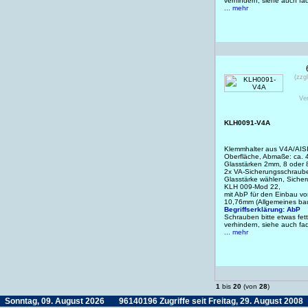
verhindern, siehe auch f
... mehr
(zzg
Ve
KLH0091-V4A
Klemmhalter aus V4A/AISI
Oberfläche, Abmaße: ca. 
Glasstärken 2mm, 8 oder 
2x VA-Sicherungsschraub
Glasstärke wählen, Sicheru
KLH 009-Mod 22,
mit AbP für den Einbau 
10,76mm (Allgemeines bau
Begriffserklärung: AbP
Schrauben bitte etwas fet
verhindern, siehe auch f
... mehr
1
bis
20
(von
28
)
Sonntag, 09. August 2026
96140196 Zugriffe seit Freitag, 29. August 2008