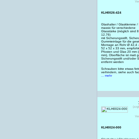
Ve
KLH0026-424
Glashalter / Glasklemme /
massiv für verschiedene
Glasstärke (möglich sind 8 
12,76)
mit Sicherungsstift, Siche
Gummieinlage für die gewü
Montage an Rohr Ø 42,4 
52 x 52 x 33 mm, empfohl
Pfosten und Glas 20 mm (
mm), Oberfläche ist matt ge
Sicherungsstift und/oder 
entfernt werden
Schrauben bitte etwas fet
verhindern, siehe auch f
... mehr
(zzg
Ve
KLH0024-000