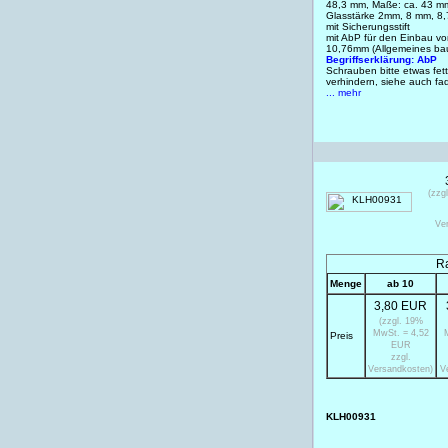
48,3 mm, Maße: ca. 43 mm
Glasstärke 2mm, 8 mm, 
mit Sicherungsstift
mit AbP für den Einbau 
10,76mm (Allgemeines bau
Begriffserklärung: AbP
Schrauben bitte etwas fet
verhindern, siehe auch f
... mehr
(zzg
Ve
Ra
Menge
ab 10
3,80 EUR
(zzgl. 19%
MwSt. = 4,52
Preis
EUR
zzgl.
Versandkosten)
V
KLH00931