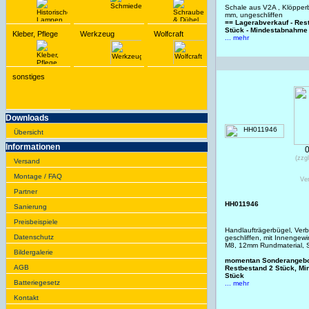
Schale aus V2A , Klöpper
mm, ungeschliffen
== Lagerabverkauf - Re
Stück - Mindestabnahme
Kleber, Pflege
Werkzeug
Wolfcraft
... mehr
sonstiges
Downloads
Übersicht
Infor­ma­tionen
(zzg
Versand
Montage / FAQ
Ve
Partner
HH011946
Sanie­rung
Preis­beispiele
Handlaufträgerbügel, Verb
Daten­schutz
geschliffen, mit Innenge
M8, 12mm Rundmaterial,
Bilder­galerie
momentan Sonderangebo
AGB
Restbestand 2 Stück, M
Stück
Batte­rie­gesetz
... mehr
Kontakt