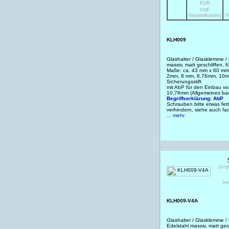
EUR
zzgl.
Versandkosten)
V
KLH009
Glashalter / Glasklemme /
massiv, matt geschliffen, 
Maße: ca. 43 mm x 60 mm, 
2mm, 8 mm, 8,76mm, 10m
Sicherungsstift
mit AbP für den Einbau 
10,76mm (Allgemeines bau
Begriffserklärung: AbP
Schrauben bitte etwas fet
verhindern, siehe auch f
... mehr
(zzg
Ve
KLH009-V4A
Glashalter / Glasklemme /
Edelstahl massiv, matt gesc