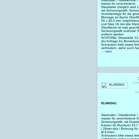
Glashalter / Glasklemme /
massiv für verschiedene
Glasstärke (möglich sind 1
mit Sicherungsstift, Siche
Gummieinlage für die gewü
Montage an flache Oberfl
55 x 36,5 mm, empfohlene
und Glas 19 mm (die Klem
Oberfläche ist matt geschli
Sicherungsstift und/oder 
entfernt werden
ACHTUNG: Glasstärke 13,
der Anfrage ins Bemerkun
Schrauben bitte etwas fet
verhindern, siehe auch f
... mehr
(zzg
Ve
KLH00941
Glashalter / Glasklemme /
massiv für verschiedene G
Sicherungsstift, mit Gummi
Kanten für Rundrohr 33,
/ 28mm dick / Bohrung für
Ø 9,0mm
Schrauben bitte etwas fet
verhindern, siehe auch f