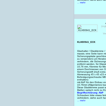
... mehr
(zzg
Ve
KLH00941_ECK
Glashalter / Glasklemme /
massiv, eine Seite kann m
Sicherungsplatte geschlos
zu verwenden) um Herabr
verhindern, die Sicherung
entfernt werden, für Glas
10,76 mm, Klemme für Mo
einem Durchmesser von 33
Sicherungsstift (muß extra
Abmessung 45 x 45 x23 
Befestigungsschraube M8 
enthalten)
mit AbP für den Einbau 
10,76mm (Allgemeines bau
Diese Glasklemme passt w
Maßen optisch nicht zu 
Begriffserklärung: AbP
Schrauben bitte etwas fet
verhindern, siehe auch f
... mehr