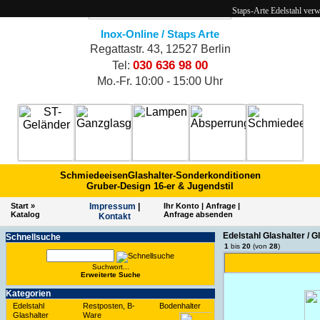
Staps-Arte Edelstahl ver
Inox-Online / Staps Arte
Regattastr. 43, 12527 Berlin
030 636 98 00
Tel:
Mo.-Fr. 10:00 - 15:00 Uhr
Schmiedeeisen
Glashalter-Sonderkonditionen
Gruber-Design 16-er & Jugendstil
Start
»
Impres­sum
|
Ihr Konto
|
Anfrage
|
Katalog
Anfrage absenden
Kontakt
Edelstahl Glashalter /
Schnell­suche
1
bis
20
(von
28
)
Suchwort...
Erwei­terte Suche
Kate­gorien
Edelstahl
Restposten, B-
Bodenhalter
Glashalter
Ware