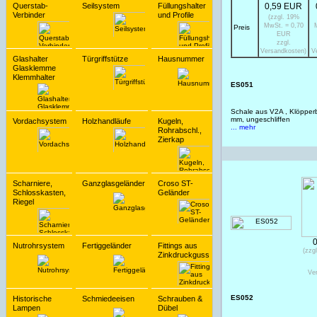
Querstab-
Seilsystem
Füllungshalter
0,59 EUR
Verbinder
und Profile
(zzgl. 19%
MwSt. = 0,70
Preis
EUR
zzgl.
Versandkosten)
V
Glashalter
Türgriffstütze
Hausnummer
Glasklemme
Klemmhalter
ES051
Schale aus V2A , Klöpper
mm, ungeschliffen
Vordachsystem
Holzhandläufe
Kugeln,
... mehr
Rohrabschl.,
Zierkap
Scharniere,
Ganzglasgeländer
Croso ST-
Schlosskasten,
Geländer
Riegel
Nutrohrsystem
Fertiggeländer
Fittings aus
(zzg
Zinkdruckguss
Ve
ES052
Historische
Schmiedeeisen
Schrauben &
Lampen
Dübel