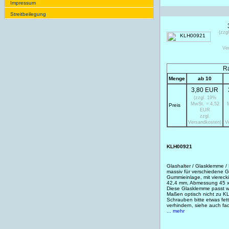
Impres­sum
Streit­bei­legung
(zzg
Ve
Ra
Menge
ab 10
3,80 EUR
(zzgl. 19%
MwSt. = 4,52
Preis
EUR
zzgl.
Versandkosten)
V
KLH00921
Glashalter / Glasklemme /
massiv für verschiedene G
Gummieinlage, mit viereck
42,4 mm, Abmessung 45 
Diese Glasklemme passt w
Maßen optisch nicht zu K
Schrauben bitte etwas fet
verhindern, siehe auch f
... mehr