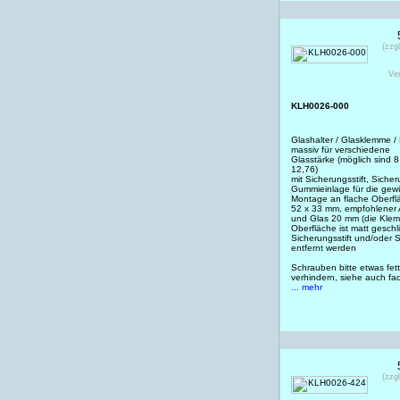
(zzg
Ve
KLH0026-000
Glashalter / Glasklemme /
massiv für verschiedene
Glasstärke (möglich sind 8 
12,76)
mit Sicherungsstift, Siche
Gummieinlage für die gewü
Montage an flache Oberfl
52 x 33 mm, empfohlener 
und Glas 20 mm (die Klem
Oberfläche ist matt geschli
Sicherungsstift und/oder 
entfernt werden
Schrauben bitte etwas fet
verhindern, siehe auch f
... mehr
(zzg