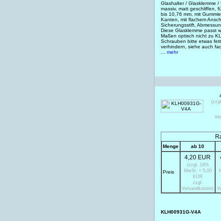
Glashalter / Glasklemme /
massiv, matt geschliffen, 
bis 10,76 mm, mit Gummiei
Kanten, mit flachem Anschl
Sicherungsstift, Abmessu
Diese Glasklemme passt w
Maßen optisch nicht zu K
Schrauben bitte etwas fet
verhindern, siehe auch f
... mehr
(zzg
Ve
Ra
Menge
ab 10
4,20 EUR
(zzgl. 19%
MwSt. = 5,00
Preis
EUR
zzgl.
Versandkosten)
V
KLH00931G-V4A