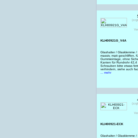
(zzg
Ve
KLH00921G_V4A
Glashalter / Glasklemme /
massiv, matt geschliffen, 
Gummieinlage, ohne Sicher
Kanten für Rundrohr 42,
Schrauben bitte etwas fet
verhindern, siehe auch f
... mehr
(zzg
Ve
KLH00921-ECK
Glashalter / Glasklemme /