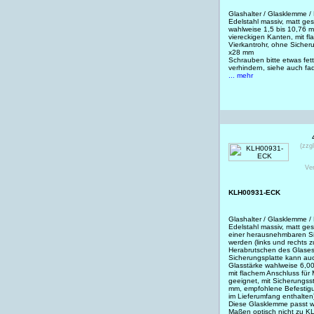
Glashalter / Glasklemme /
Edelstahl massiv, matt gesc
wahlweise 1,5 bis 10,76 m
viereckigen Kanten, mit fl
Vierkantrohr, ohne Sicher
x28 mm
Schrauben bitte etwas fet
verhindern, siehe auch f
... mehr
(zzg
Ve
KLH00931-ECK
Glashalter / Glasklemme 
Edelstahl massiv, matt ges
einer herausnehmbaren Si
werden (links und rechts 
Herabrutschen des Glases 
Sicherungsplatte kann auc
Glasstärke wahlweise 6,
mit flachem Anschluss für
geeignet, mit Sicherungss
mm, empfohlene Befestigu
im Lieferumfang enthalten
Diese Glasklemme passt w
Maßen optisch nicht zu 