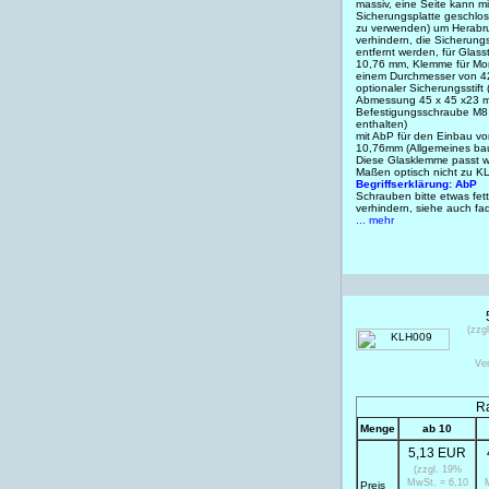
massiv, eine Seite kann m
Sicherungsplatte geschlos
zu verwenden) um Herabr
verhindern, die Sicherung
entfernt werden, für Glas
10,76 mm, Klemme für Mo
einem Durchmesser von 42
optionaler Sicherungsstift 
Abmessung 45 x 45 x23 
Befestigungsschraube M8 
enthalten)
mit AbP für den Einbau 
10,76mm (Allgemeines bau
Diese Glasklemme passt w
Maßen optisch nicht zu 
Begriffserklärung: AbP
Schrauben bitte etwas fet
verhindern, siehe auch f
... mehr
(zzg
Ve
Ra
Menge
ab 10
5,13 EUR
(zzgl. 19%
MwSt. = 6,10
Preis