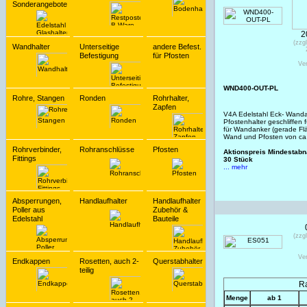
Sonderangebote
2
(zzg
Wandhalter
Unterseitige
andere Befest.
Befestigung
für Pfosten
Ve
WND400-OUT-PL
Rohre, Stangen
Ronden
Rohrhalter,
Zapfen
V4A Edelstahl Eck- Wanda
Pfostenhalter geschliffen
für Wandanker (gerade Fl
Wand und Pfosten von ca.
Rohrverbinder,
Rohranschlüsse
Pfosten
Aktionspreis Mindestabn
Fittings
30 Stück
... mehr
Absperrungen,
Handlaufhalter
Handlaufhalter
Poller aus
Zubehör &
Edelstahl
Bauteile
(zzg
Ve
Endkappen
Rosetten, auch 2-
Querstabhalter
teilig
Ra
Menge
ab 1