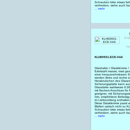
Schrauben bitte etwas fet
verhindern, siehe auch f
... mehr
(zzg
Ve
KLH00931-ECK-V4A
Glashalter / Glasklemme 
Edelstahl massiv, matt ges
einer herausnehmbaren Si
werden (links und rechts 
Herabrutschen des Glases 
Sicherungsplatte kann auc
Glasstärke wahlweise 6,
mit flachem Anschluss für
geeignet, mit Sicherungss
mm, empfohlene Befestigu
im Lieferumfang enthalten
Diese Glasklemme passt w
Maßen optisch nicht zu 
Schrauben bitte etwas fet
verhindern, siehe auch f
... mehr