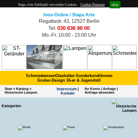
Staps-Arte Edelstahl verwendet Cookies.
Cookie-Nutzung
okay
Inox-Online / Staps Arte
Regattastr. 43, 12527 Berlin
030 636 98 00
Tel:
Mo.-Fr. 10:00 - 15:00 Uhr
Schmiedeeisen
Glashalter-Sonderkonditionen
Gruber-Design 16-er & Jugendstil
Start
»
Katalog
»
Impres­sum
|
Ihr Konto
|
Anfrage
|
Historische Lampen
Anfrage absenden
Kontakt
Kategorien