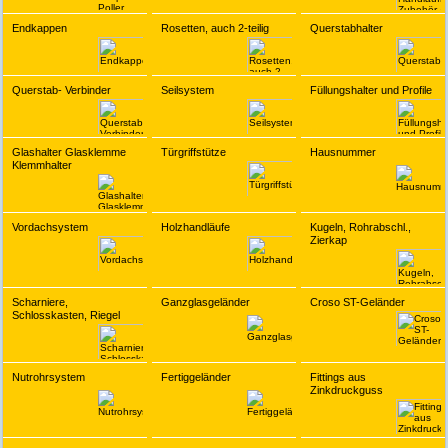
Endkappen
Rosetten, auch 2-teilig
Querstabhalter
Querstab- Verbinder
Seilsystem
Füllungshalter und Profile
Glashalter Glasklemme
Türgriffstütze
Hausnummer
Klemmhalter
Vordachsystem
Holzhandläufe
Kugeln, Rohrabschl.,
Zierkap
Scharniere,
Ganzglasgeländer
Croso ST-Geländer
Schlosskasten, Riegel
Nutrohrsystem
Fertiggeländer
Fittings aus
Zinkdruckguss