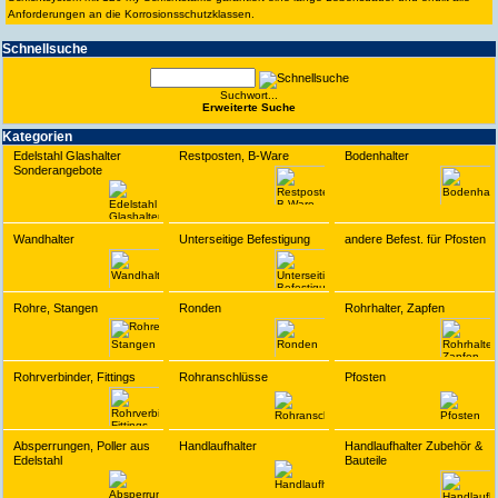
Anforderungen an die Korrosionsschutzklassen.
Schnell­suche
Suchwort...
Erwei­terte Suche
Kate­gorien
Edelstahl Glashalter
Restposten, B-Ware
Bodenhalter
Sonderangebote
Wandhalter
Unterseitige Befestigung
andere Befest. für Pfosten
Rohre, Stangen
Ronden
Rohrhalter, Zapfen
Rohrverbinder, Fittings
Rohranschlüsse
Pfosten
Absperrungen, Poller aus
Handlaufhalter
Handlaufhalter Zubehör &
Edelstahl
Bauteile