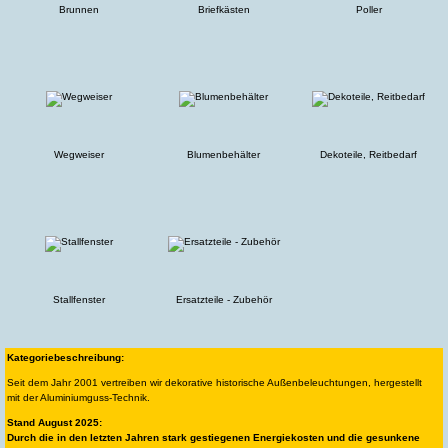
Brunnen
Briefkästen
Poller
Wegweiser
Blumenbehälter
Dekoteile, Reitbedarf
Stallfenster
Ersatzteile - Zubehör
Kategoriebeschreibung:
Seit dem Jahr 2001 vertreiben wir dekorative historische Außenbeleuchtungen, hergestellt
mit der Aluminiumguss-Technik.
Stand August 2025:
Durch die in den letzten Jahren stark gestiegenen Energiekosten und die gesunkene