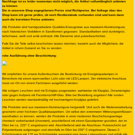
Nachfrage ist es leider momentan nicht möglich, die Artikel vollumfänglich anbieten
zu können.
Die in unserem Shop angegebenen Preise sind Richtpreise. Bei Anfrage über den
Shop kann ich gerne prüfen, ob noch Restbestände vorhanden sind und kann dann
auch die korrekten Preise anbieten.
Alle Produkte sind handgearbeitete Qualitäts-Erzeugnisse aus massivem Aluminiumguss,
nach historischen Vorbildern in Sandformen gegossen. Standardfarben sind dunkelgrün,
tiefschwarz, weiß und antik anthrazit. Alle Elemente sind pulverbeschichtet.
Falls Sie die Teile selbst beschichten lassen möchten, besteht auch die Möglichkeit, die
Artikel in rohem Zustand an Sie zu senden.
rohe Ausführung ohne Beschichtung:
Wir empfehlen für unsere Außenleuchten die Bestückung mit Energiesparlampen in
Birnenform mit einem warm-weißen Licht oder mit LED-Lampen. Der elektrische Anschluss
muss vor Ort von einem Fachmann ausgeführt werden.
Alle eckigen Leuchten sind mit Echtglas ausgestattet, wahlweise mit Klarglas, Ornamentglas
oder gegen Aufpreis mit Facettenschliff-Glas. Bitte bei Bestellung angeben! Alle runden
Leuchten werden standardmäßig mit hochwertigem Acrylglas geliefert.
Alle Produkte sind aus massivem Aluminiumguss hergestellt. Und auch die Weiterverarbeitung
geschieht unter höchsten Qualitätsaspekten. Um selbst den extremsten Witterungseinflüssen
standhalten zu können, werden die Produkte in einer modernen Beschichtungsanlage
chemisch vorbehandelt (chromiert), anschließend mit einem Epoxidprimer grundiert, der im
Ofen bei ca. 220° C eingebrannt wird. Abschließend wird die Abschluss- Pulverschicht auf
Polyesterbasis aufgetragen und ebenfalls im Ofen bei 200° C eingebrannt. Dieses 2-
Schichtsystem mit 120 my Schichtstärke garantiert eine lange Lebensdauer und erfüllt alle