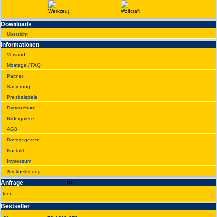
Downloads
Übersicht
Infor­ma­tionen
Versand
Montage / FAQ
Partner
Sanie­rung
Preis­beispiele
Daten­schutz
Bilder­galerie
AGB
Batte­rie­gesetz
Kontakt
Impres­sum
Streit­bei­legung
Anfrage
leer
Best­seller