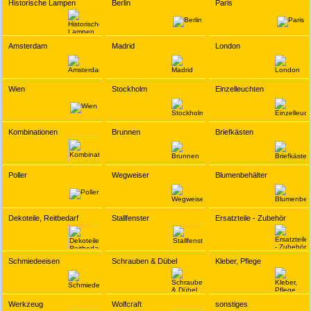
Historische Lampen
Berlin
Paris
Amsterdam
Madrid
London
Wien
Stockholm
Einzelleuchten
Kombinationen
Brunnen
Briefkästen
Poller
Wegweiser
Blumenbehälter
Dekoteile, Reitbedarf
Stallfenster
Ersatzteile - Zubehör
Schmiedeeisen
Schrauben & Dübel
Kleber, Pflege
Werkzeug
Wolfcraft
sonstiges