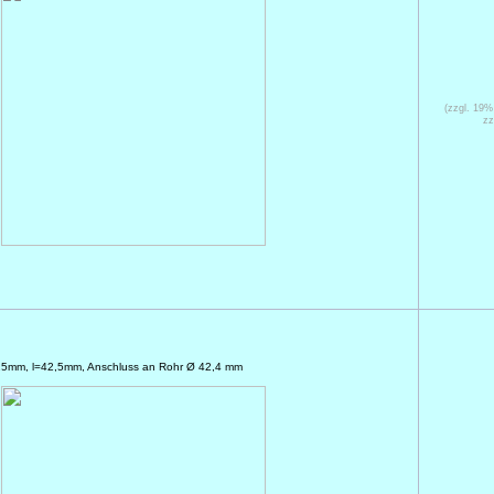
(zzgl. 19
zz
d=25mm, l=42,5mm, Anschluss an Rohr Ø 42,4 mm