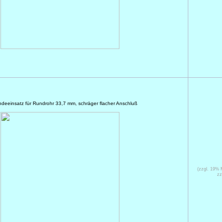
windeeinsatz für Rundrohr 33,7 mm, schräger flacher Anschluß
(zzgl. 19%
zz