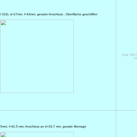
SI 316), d=27mm, l=43mm, gerader Anschluss , Oberfläche geschliffen
(zzgl. 19%
zz
d=25mm, l=42,5 mm, Anschluss an d=33,7 mm, gerade Montage