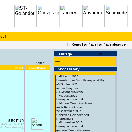
stil
Ihr Konto
|
Anfrage
|
Anfrage absenden
Anfrage
leer
Seiten:
1
Preis
jetzt anfragen
Shop History
5,50 EUR
% MwSt. = 6,55 EUR
gl. Versandkosten)