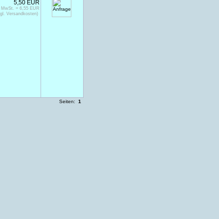
5,50 EUR
% MwSt. = 6,55 EUR
gl. Versandkosten)
Seiten:
1