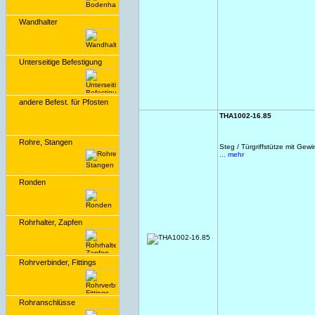
Wandhalter
Unterseitige Befestigung
andere Befest. für Pfosten
THA1002-16.85
Rohre, Stangen
Steg / Türgriffstütze mit Ge
... mehr
Ronden
Rohrhalter, Zapfen
Rohrverbinder, Fittings
Rohranschlüsse