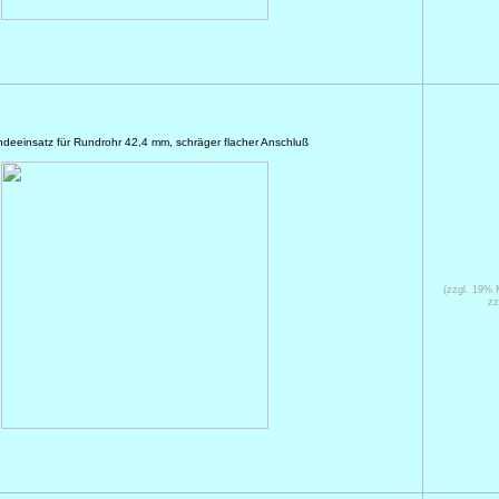
windeeinsatz für Rundrohr 42,4 mm, schräger flacher Anschluß
(zzgl. 19%
zz