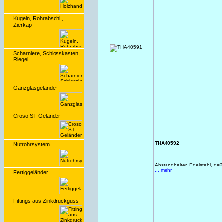
Kugeln, Rohrabschl.,
Zierkap
Scharniere, Schlosskasten,
Riegel
Ganzglasgeländer
Croso ST-Geländer
THA40592
Nutrohrsystem
Abstandhalter, Edelstahl, 
... mehr
Fertiggeländer
Fittings aus Zinkdruckguss