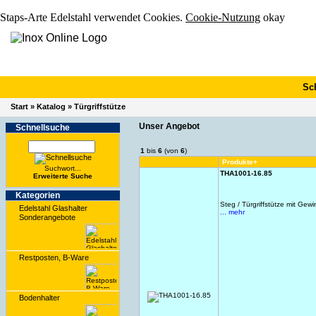
Staps-Arte Edelstahl verwendet Cookies.
Cookie-Nutzung
okay
Sc
Start
»
Katalog
»
Türgriffstütze
Unser Angebot
Schnell­suche
1
bis
6
(von
6
)
Produkte+
Suchwort...
THA1001-16.85
Erwei­terte Suche
Kate­gorien
Steg / Türgriffstütze mit Gew
Edelstahl Glashalter
... mehr
Sonderangebote
Restposten, B-Ware
Bodenhalter