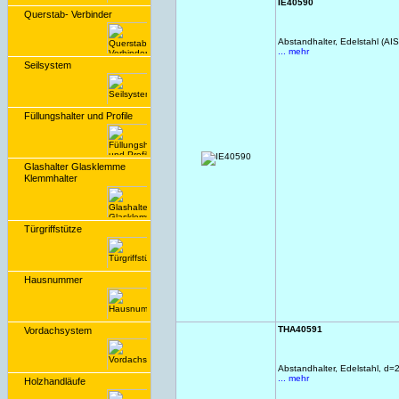
IE40590
Querstab- Verbinder
Abstandhalter, Edelstahl (AI
... mehr
Seilsystem
Füllungshalter und Profile
Glashalter Glasklemme
Klemmhalter
Türgriffstütze
Hausnummer
THA40591
Vordachsystem
Abstandhalter, Edelstahl, 
... mehr
Holzhandläufe