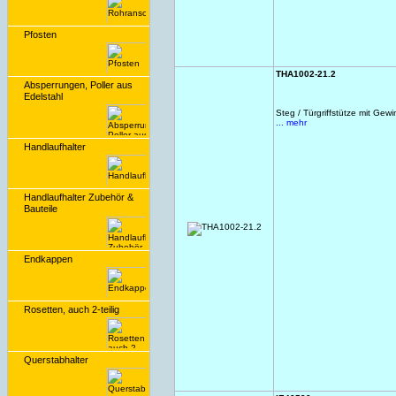
Pfosten
THA1002-21.2
Absperrungen, Poller aus
Edelstahl
Steg / Türgriffstütze mit Ge
... mehr
Handlaufhalter
Handlaufhalter Zubehör &
Bauteile
Endkappen
Rosetten, auch 2-teilig
Querstabhalter