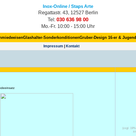
Inox-Online / Staps Arte
Regattastr. 43, 12527 Berlin
030 636 98 00
Tel:
Mo.-Fr. 10:00 - 15:00 Uhr
hmiedeeisen
Glashalter-Sonderkonditionen
Gruber-Design 16-er & Jugend
Impres­sum
|
Kontakt
indeeinsatz
(zzgl. 19
zz