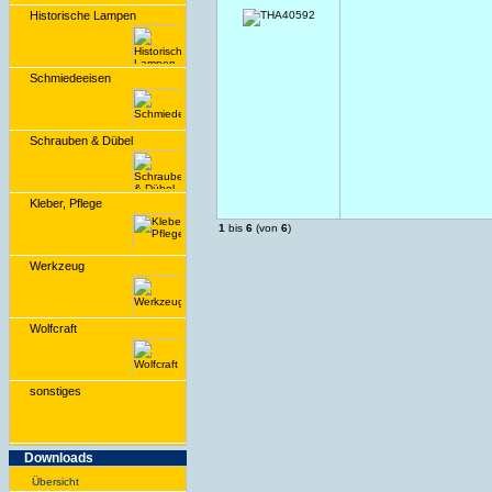
Historische Lampen
Schmiedeeisen
Schrauben & Dübel
Kleber, Pflege
1
bis
6
(von
6
)
Werkzeug
Wolfcraft
sonstiges
Downloads
Übersicht