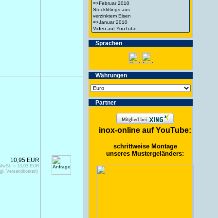
Spra­chen
Wäh­run­gen
Partner
inox-online auf YouTube:
schrittweise Montage
unseres Mustergeländers:
10,95 EUR
 MwSt. = 13,03 EUR
gl. Versandkosten)