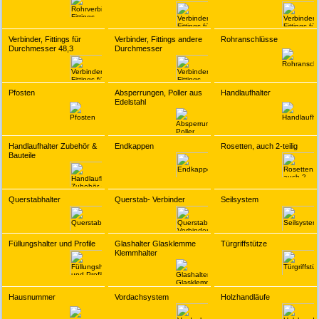
Verbinder, Fittings für
Verbinder, Fittings andere
Rohranschlüsse
Durchmesser 48,3
Durchmesser
Pfosten
Absperrungen, Poller aus
Handlaufhalter
Edelstahl
Handlaufhalter Zubehör &
Endkappen
Rosetten, auch 2-teilig
Bauteile
Querstabhalter
Querstab- Verbinder
Seilsystem
Füllungshalter und Profile
Glashalter Glasklemme
Türgriffstütze
Klemmhalter
Hausnummer
Vordachsystem
Holzhandläufe