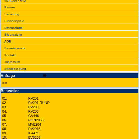
Montage / FAQ
Partner
Sanie­rung
Preis­beispiele
Daten­schutz
Bilder­galerie
AGB
Batte­rie­gesetz
Kontakt
Impres­sum
Streit­bei­legung
Anfrage
leer
Best­seller
01.
RV201
02.
RV201-RUND
03.
RV200_
04.
RV206
05.
GV446
06.
RON2065
07.
MVB204
08.
RV2015
09.
IE4471
10.
EVB203