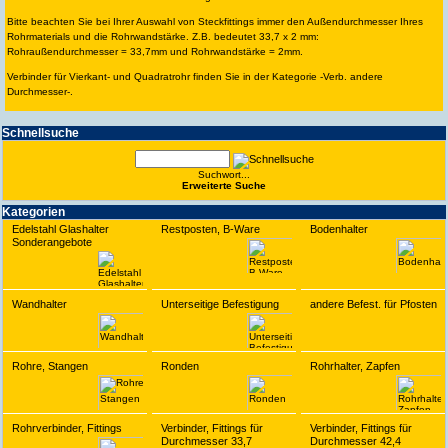
Bitte beachten Sie bei Ihrer Auswahl von Steckfittings immer den Außendurchmesser Ihres
Rohrmaterials und die Rohrwandstärke. Z.B. bedeutet 33,7 x 2 mm:
Rohraußendurchmesser = 33,7mm und Rohrwandstärke = 2mm.
Verbinder für Vierkant- und Quadratrohr finden Sie in der Kategorie -Verb. andere
Durchmesser-.
Schnell­suche
Suchwort...
Erwei­terte Suche
Kate­gorien
Edelstahl Glashalter
Restposten, B-Ware
Bodenhalter
Sonderangebote
Wandhalter
Unterseitige Befestigung
andere Befest. für Pfosten
Rohre, Stangen
Ronden
Rohrhalter, Zapfen
Rohrverbinder, Fittings
Verbinder, Fittings für
Verbinder, Fittings für
Durchmesser 33,7
Durchmesser 42,4