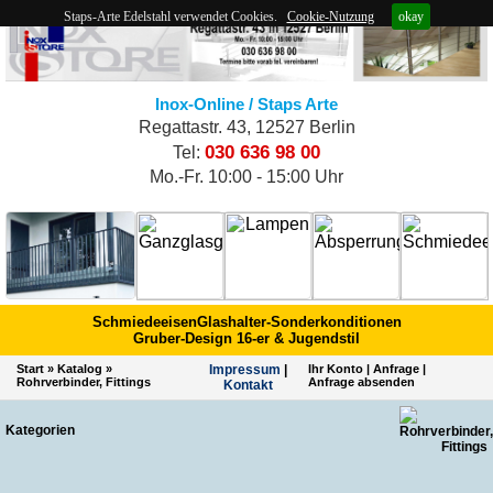
Staps-Arte Edelstahl verwendet Cookies.
Cookie-Nutzung
okay
Inox-Online / Staps Arte
Regattastr. 43, 12527 Berlin
030 636 98 00
Tel:
Mo.-Fr. 10:00 - 15:00 Uhr
Schmiedeeisen
Glashalter-Sonderkonditionen
Gruber-Design 16-er & Jugendstil
Start
»
Katalog
»
Impres­sum
|
Ihr Konto
|
Anfrage
|
Rohrverbinder, Fittings
Anfrage absenden
Kontakt
Kategorien