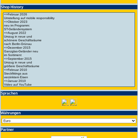
Shop History
Spra­chen
Wäh­run­gen
Partner