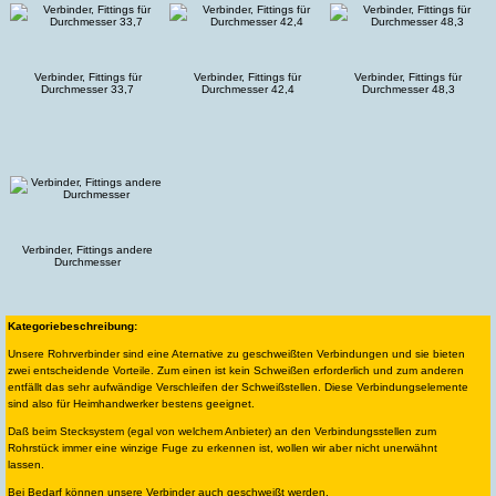
Verbinder, Fittings für
Verbinder, Fittings für
Verbinder, Fittings für
Durchmesser 33,7
Durchmesser 42,4
Durchmesser 48,3
Verbinder, Fittings andere
Durchmesser
Kategoriebeschreibung:
Unsere Rohrverbinder sind eine Aternative zu geschweißten Verbindungen und sie bieten
zwei entscheidende Vorteile. Zum einen ist kein Schweißen erforderlich und zum anderen
entfällt das sehr aufwändige Verschleifen der Schweißstellen. Diese Verbindungselemente
sind also für Heimhandwerker bestens geeignet.
Daß beim Stecksystem (egal von welchem Anbieter) an den Verbindungsstellen zum
Rohrstück immer eine winzige Fuge zu erkennen ist, wollen wir aber nicht unerwähnt
lassen.
Bei Bedarf können unsere Verbinder auch geschweißt werden.