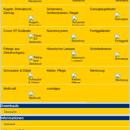
Kugeln, Rohrabschl.,
Scharniere,
Ganzglasgeländer
Zierkap
Schlosskasten, Riegel
Croso ST-Geländer
Nutrohrsystem
Fertiggeländer
Fittings aus
Historische Lampen
Schmiedeeisen
Zinkdruckguss
Schrauben & Dübel
Kleber, Pflege
Werkzeug
Wolfcraft
sonstiges
Downloads
Übersicht
Infor­ma­tionen
Versand