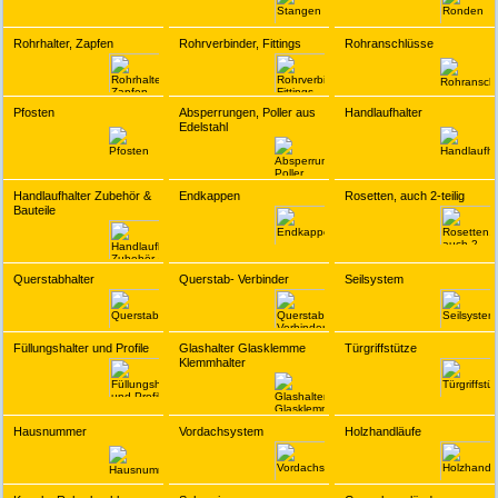
Rohrhalter, Zapfen
Rohrverbinder, Fittings
Rohranschlüsse
Pfosten
Absperrungen, Poller aus
Handlaufhalter
Edelstahl
Handlaufhalter Zubehör &
Endkappen
Rosetten, auch 2-teilig
Bauteile
Querstabhalter
Querstab- Verbinder
Seilsystem
Füllungshalter und Profile
Glashalter Glasklemme
Türgriffstütze
Klemmhalter
Hausnummer
Vordachsystem
Holzhandläufe