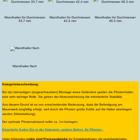
Wandhalter für Durchmesser
Wandhalter für Durchmesser
Wandhalter für Durchmesser
33,7 mm
42,4 mm
48,3 mm
Wandhalter flach
Kategoriebeschreibung:
Bei der stirnseitigen (vorgeschraubten) Montage eines Geländers spielen die Pfostenhalter
eine sehr wichtige Rolle. Sie geben der Absturzsicherung die erforderliche Stabilität.
Aus diesem Grund ist es von entscheidender Bedeutung, dass die Befestigung am
Mauerwerk sorgfältig erfolgt, weil durch die Pfosten große Kräfte auf die Halter übertragen
werden (Hebelwirkung).
Der optimale Pfostenabstand sollte ca. 1m betragen.
Einzelteile finden Sie in der Kategorie -andere Befest. für Pfosten -
Unter folgenden
Links sind Preisvergleiche
für Komplettpfosten mit verschiedensten