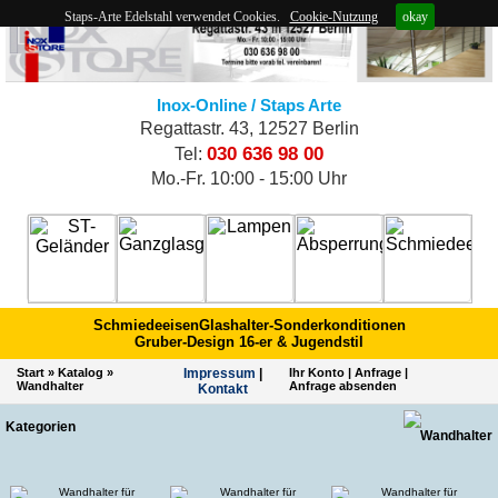
Staps-Arte Edelstahl verwendet Cookies.
Cookie-Nutzung
okay
Inox-Online / Staps Arte
Regattastr. 43, 12527 Berlin
030 636 98 00
Tel:
Mo.-Fr. 10:00 - 15:00 Uhr
Schmiedeeisen
Glashalter-Sonderkonditionen
Gruber-Design 16-er & Jugendstil
Start
»
Katalog
»
Impres­sum
|
Ihr Konto
|
Anfrage
|
Wandhalter
Anfrage absenden
Kontakt
Kategorien