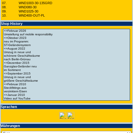
07.
WND1003-30-135GRD
08.
WND080-30
09.
WND1025-30
10.
WND400-OUT-PL
Shop History
Spra­chen
Wäh­run­gen