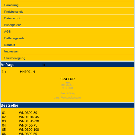
Sanie­rung
Preis­beispiele
Daten­schutz
Bilder­galerie
AGB
Batte­rie­gesetz
Kontakt
Impres­sum
Streit­bei­legung
Anfrage
1 x
HN1001-4
9,24 EUR
(zzgl.
19% MwSt. =
11,00 EUR
Gew.: 0.16 kg
zzgl. Versandkosten)
Best­seller
01.
WND300-30
02.
WND1016-45
03.
WND1015-30
04.
WND400-PL
05.
WND300-100
06.
WND300-50