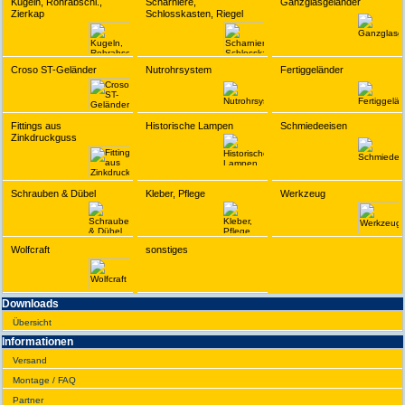
Kugeln, Rohrabschl.,
Scharniere,
Ganzglasgeländer
Zierkap
Schlosskasten, Riegel
Croso ST-Geländer
Nutrohrsystem
Fertiggeländer
Fittings aus
Historische Lampen
Schmiedeeisen
Zinkdruckguss
Schrauben & Dübel
Kleber, Pflege
Werkzeug
Wolfcraft
sonstiges
Downloads
Übersicht
Infor­ma­tionen
Versand
Montage / FAQ
Partner