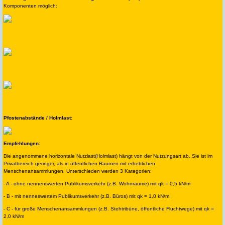
Komponenten möglich:
Pfostenabstände / Holmlast:
Empfehlungen:
Die angenommene horizontale Nutzlast(Holmlast) hängt von der Nutzungsart ab. Sie ist im
Privatbereich geringer, als in öffentlichen Räumen mit erheblichen
Menschenansammlungen. Unterschieden werden 3 Kategorien:
- A - ohne nennenswerten Publikumsverkehr (z.B. Wohnräume) mit qk = 0,5 kN/m
- B - mit nenneswertem Publikumsverkehr (z.B. Büros) mit qk = 1,0 kN/m
- C - für große Menschenansammlungen (z.B. Stehtribüne, öffentliche Fluchtwege) mit qk =
2,0 kN/m