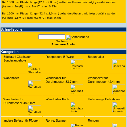
Bei 1000 mm Pfostenlänge(42,4 x 2,0 mm) sollte der Abstand wie folgt gewählt werden:
(A): max. 2m (B): max. 1m (C): max. 0,85m
Bei 1200 mm Pfostenlänge (42,4 x 2,0 mm) sollte der Abstand wie folgt gewählt werden:
(A): max. 1,5m (B): max. 0,8m (C): max. 0,4m
Schnell­suche
Suchwort...
Erwei­terte Suche
Kate­gorien
Edelstahl Glashalter
Restposten, B-Ware
Bodenhalter
Sonderangebote
Wandhalter
Wandhalter für
Wandhalter für
Durchmesser 33,7 mm
Durchmesser 42,4 mm
Wandhalter für
Wandhalter flach
Unterseitige Befestigung
Durchmesser 48,3 mm
andere Befest. für Pfosten
Rohre, Stangen
Ronden