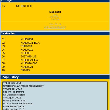
Anfrage
1 x
DG1001-8-11
5,95 EUR
(zzgl.
19% MwSt. =
7,08 EUR
Gew.: 0.51 kg
zzgl. Versandkosten)
Best­seller
01.
KLH00931
02.
KLH00931-ECK
03.
STH0069
04.
KLH00912
05.
KLH009
06.
E037-M6-M8
07.
KLH00921-ECK
08.
KLH0026-000
09.
KLH00921
10.
EK0119
Shop History