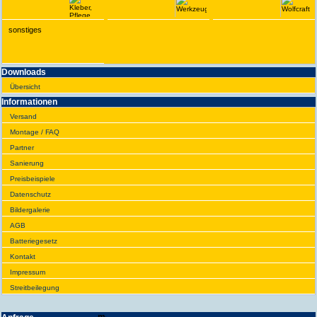
sonstiges
Downloads
Übersicht
Infor­ma­tionen
Versand
Montage / FAQ
Partner
Sanie­rung
Preis­beispiele
Daten­schutz
Bilder­galerie
AGB
Batte­rie­gesetz
Kontakt
Impres­sum
Streit­bei­legung