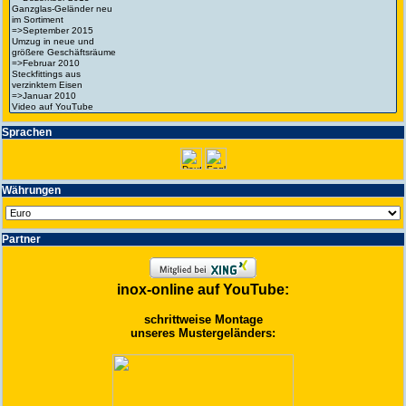
Spra­chen
Wäh­run­gen
Partner
inox-online auf YouTube:
schrittweise Montage
unseres Mustergeländers: