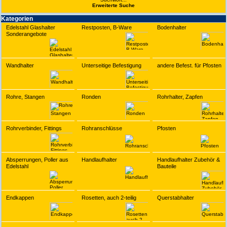
Erwei­terte Suche
Kate­gorien
Edelstahl Glashalter
Restposten, B-Ware
Bodenhalter
Sonderangebote
Wandhalter
Unterseitige Befestigung
andere Befest. für Pfosten
Rohre, Stangen
Ronden
Rohrhalter, Zapfen
Rohrverbinder, Fittings
Rohranschlüsse
Pfosten
Absperrungen, Poller aus
Handlaufhalter
Handlaufhalter Zubehör &
Edelstahl
Bauteile
Endkappen
Rosetten, auch 2-teilig
Querstabhalter