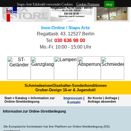
Staps-Arte Edelstahl verwendet Cookies.
Cookie-Nutzung
okay
Inox-Online / Staps Arte
Regattastr. 43, 12527 Berlin
030 636 98 00
Tel:
Mo.-Fr. 10:00 - 15:00 Uhr
Schmiedeeisen
Glashalter-Sonderkonditionen
Gruber-Design 16-er & Jugendstil
Start
»
Katalog
»
Information zur
Impres­sum
|
Ihr Konto
|
Anfrage
|
Online-Streitbeilegung
Anfrage absenden
Kontakt
Information zur Online-Streitbeilegung
Die Europäische Kommission hat ihre Plattform zur Online-Streitbeilegung (OS)
geschlossen.