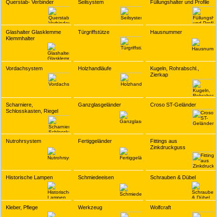
Querstab- Verbinder
Seilsystem
Füllungshalter und Profile
Glashalter Glasklemme
Türgriffstütze
Hausnummer
Klemmhalter
Vordachsystem
Holzhandläufe
Kugeln, Rohrabschl.,
Zierkap
Scharniere,
Ganzglasgeländer
Croso ST-Geländer
Schlosskasten, Riegel
Nutrohrsystem
Fertiggeländer
Fittings aus
Zinkdruckguss
Historische Lampen
Schmiedeeisen
Schrauben & Dübel
Kleber, Pflege
Werkzeug
Wolfcraft