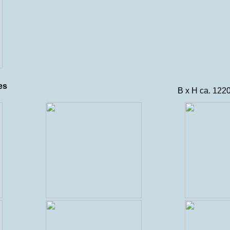
es
B x H ca. 12