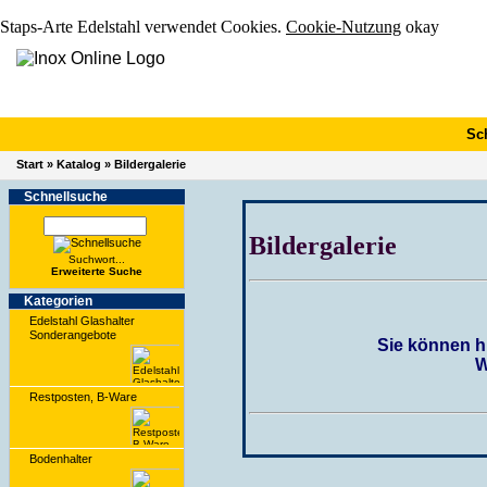
Staps-Arte Edelstahl verwendet Cookies.
Cookie-Nutzung
okay
Sc
Start
»
Katalog
»
Bildergalerie
Schnell­suche
Bildergalerie
Suchwort...
Erwei­terte Suche
Kate­gorien
Edelstahl Glashalter
Sonderangebote
Sie können h
W
Restposten, B-Ware
Bodenhalter