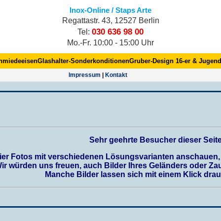
Inox-Online / Staps Arte
Regattastr. 43, 12527 Berlin
030 636 98 00
Tel:
Mo.-Fr. 10:00 - 15:00 Uhr
hmiedeeisen
Glashalter-Sonderkonditionen
Gruber-Design 16-er & Jugend
Impres­sum
|
Kontakt
Sehr geehrte Besucher dieser Seite
ier Fotos mit verschiedenen Lösungsvarianten anschauen, 
ir würden uns freuen, auch Bilder Ihres Geländers oder Zau
Manche Bilder lassen sich mit einem Klick drau