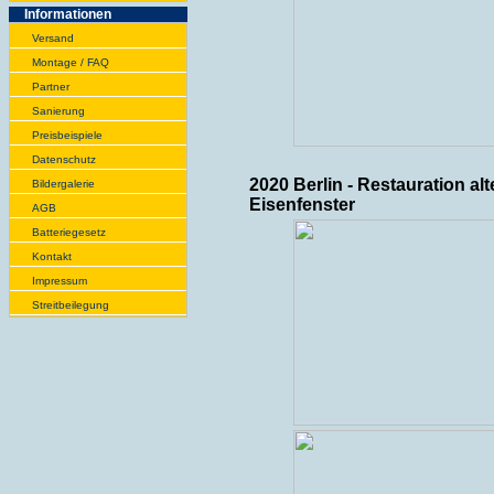
Infor­ma­tionen
Versand
Montage / FAQ
Partner
Sanie­rung
Preis­beispiele
Daten­schutz
2020 Berlin - Restauration alt
Bilder­galerie
Eisenfenster
AGB
Batte­rie­gesetz
Kontakt
Impres­sum
Streit­bei­legung