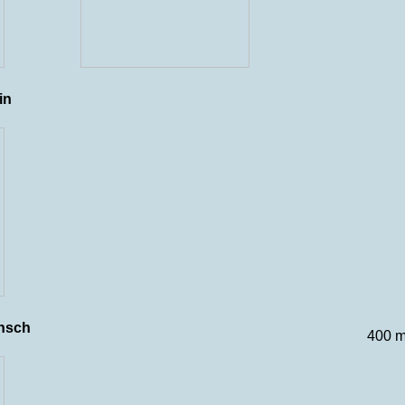
in
nsch
400 