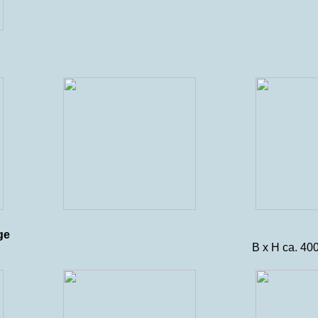
ge
B x H ca. 4