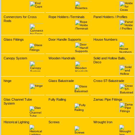
Connerctors for Cross
Rope Holders /Terminals
Panel Holders / Profiles
Rods
Glass Fittings
Door Handle Supports
House Numbers
Canopy System
Wooden Handrails
Solid and Hollow Balls,
Deco
hinge
Glass Balustrade
Croso ST-Balustrade
Glas Channel Tube
Fully Railing
Zamac Pipe Fittings
System
Historical Lighting
Screws
Wrought Iron