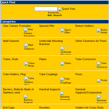
Quick Find
Keywords...
Adv. Search
Categories
Glas Clamps Promotion
Special Offer
Bottom Holders
Wall Fastener
Underside Mounting
Other Fasteners for Posts
Brackets
Tubes, Rods
Plates
Tube Connectors
Tube Holders, Plug
Tube Couplings
Posts
Barriers, Bollards Made of
Handrail Supports
Handrail
Stainless steel
Supports/Components
End Caps
Rosettes
Holders for Cross Rods