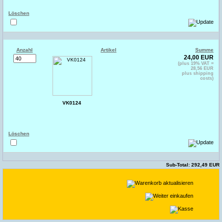
Löschen
Anzahl
Artikel
Summe
24,00 EUR
(plus 19% VAT =
28,56 EUR
plus shipping
costs)
VK0124
Löschen
Sub-Total: 292,49 EUR