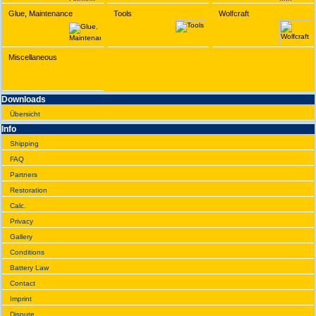
Glue, Maintenance
Tools
Wolfcraft
Miscellaneous
Downloads
Übersicht
Info
Shipping
FAQ
Partners
Restoration
Calc.
Privacy
Gallery
Conditions
Battery Law
Contact
Imprint
Dispute