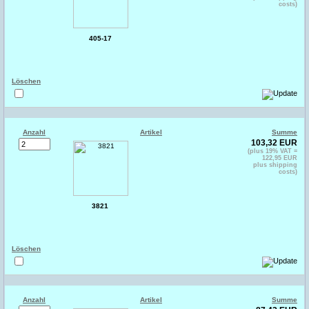
costs)
405-17
Löschen
Anzahl
Artikel
Summe
103,32 EUR
(plus 19% VAT =
122,95 EUR
plus shipping
costs)
3821
Löschen
Anzahl
Artikel
Summe