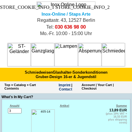
STORE_COOKIE_INFO_1
STORE_COOKIE_INFO_2
Inox-Online / Staps Arte
Regattastr. 43, 12527 Berlin
030 636 98 00
Tel:
Mo.-Fr. 10:00 - 15:00 Uhr
Schmiedeeisen
Glashalter-Sonderkonditionen
Gruber-Design 16-er & Jugendstil
Top
»
Catalog
»
Cart
Imprint
|
Account
|
Your Cart
|
Contents
Checkout
Contact
What's In My Cart?
Anzahl
Artikel
Summe
13,89 EUR
(plus 19% VAT =
16,53 EUR
plus shipping
costs)