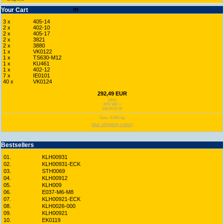
Your Cart
3 x
405-14
2 x
402-10
2 x
405-17
2 x
3821
2 x
3880
1 x
VK0122
1 x
TS630-M12
1 x
KU461
1 x
402-12
7 x
IE0101
40 x
VK0124
292,49 EUR
(plus
19% VAT =
348,06 EUR
Gew.: 6.931 kg
plus shipping costs)
Bestsellers
01.
KLH00931
02.
KLH00931-ECK
03.
STH0069
04.
KLH00912
05.
KLH009
06.
E037-M6-M8
07.
KLH00921-ECK
08.
KLH0026-000
09.
KLH00921
10.
EK0119