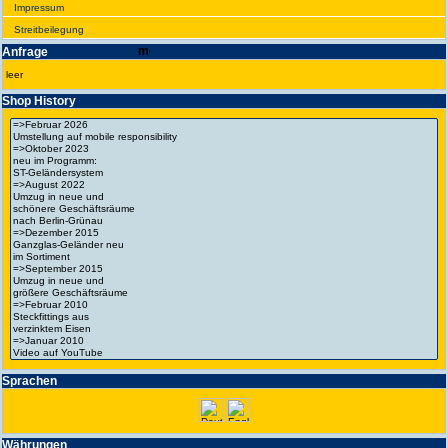
Impres­sum
Streit­bei­legung
Anfrage
leer
Shop History
Spra­chen
Wäh­run­gen