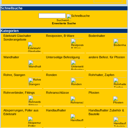
Schnell­suche
Suchwort...
Erwei­terte Suche
Kate­gorien
Edelstahl Glashalter
Restposten, B-Ware
Bodenhalter
Sonderangebote
Wandhalter
Unterseitige Befestigung
andere Befest. für Pfosten
Rohre, Stangen
Ronden
Rohrhalter, Zapfen
Rohrverbinder, Fittings
Rohranschlüsse
Pfosten
Absperrungen, Poller aus
Handlaufhalter
Handlaufhalter Zubehör &
Edelstahl
Bauteile