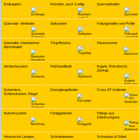
Endkappen
Rosetten, auch 2-teilig
Querstabhalter
Querstab- Verbinder
Seilsystem
Füllungshalter und Profile
Glashalter Glasklemme
Türgriffstütze
Hausnummer
Klemmhalter
Vordachsystem
Holzhandläufe
Kugeln, Rohrabschl.,
Zierkap
Scharniere,
Ganzglasgeländer
Croso ST-Geländer
Schlosskasten, Riegel
Nutrohrsystem
Fertiggeländer
Fittings aus
Zinkdruckguss
Historische Lampen
Schmiedeeisen
Schrauben & Dübel