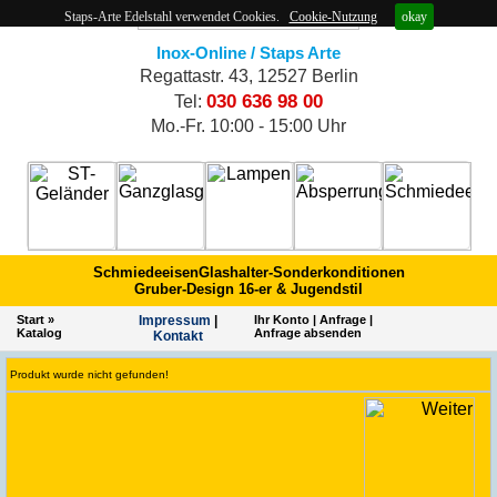
Staps-Arte Edelstahl verwendet Cookies.
Cookie-Nutzung
okay
Inox-Online / Staps Arte
Regattastr. 43, 12527 Berlin
030 636 98 00
Tel:
Mo.-Fr. 10:00 - 15:00 Uhr
Schmiedeeisen
Glashalter-Sonderkonditionen
Gruber-Design 16-er & Jugendstil
Start
»
Impres­sum
|
Ihr Konto
|
Anfrage
|
Katalog
Anfrage absenden
Kontakt
Produkt wurde nicht gefunden!