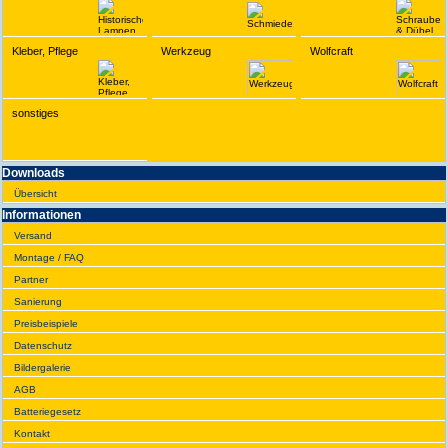
Kleber, Pflege
Werkzeug
Wolfcraft
sonstiges
Downloads
Übersicht
Infor­ma­tionen
Versand
Montage / FAQ
Partner
Sanie­rung
Preis­beispiele
Daten­schutz
Bilder­galerie
AGB
Batte­rie­gesetz
Kontakt