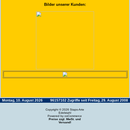
Bilder unserer Kunden:
Montag, 10. August 2026
96157102 Zugriffe seit Freitag, 29. August 2008
Copyright © 2026
Staps-Arte
Edelstahl
Powered by
osCommerce
Preise zzgl. MwSt. und
Versand!