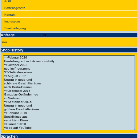
AGB
Batte­rie­gesetz
Kontakt
Impres­sum
Streit­bei­legung
Anfrage
leer
Shop History
Spra­chen