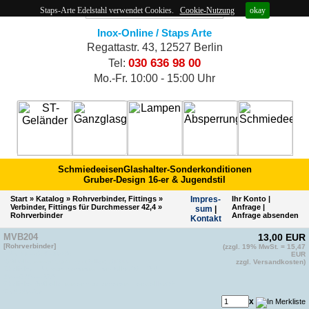
Staps-Arte Edelstahl verwendet Cookies.
Cookie-Nutzung
okay
Inox-Online / Staps Arte
Regattastr. 43, 12527 Berlin
030 636 98 00
Tel:
Mo.-Fr. 10:00 - 15:00 Uhr
Schmiedeeisen
Glashalter-Sonderkonditionen
Gruber-Design 16-er & Jugendstil
Start
»
Katalog
»
Rohrverbinder, Fittings
»
Impres­
Ihr Konto
|
Verbinder, Fittings für Durchmesser 42,4
»
Anfrage
|
sum
|
Rohrverbinder
Anfrage absenden
Kontakt
MVB204
13,00 EUR
[Rohrverbinder]
(zzgl. 19% MwSt. = 15,47
EAN 4011879140397
EUR
Artikelnummer vom Hersteller: 80500
zzgl. Versandkosten)
ähnliche EAN von anderem Hersteller(2): EAN
4011879111229
ähnliche Artikelnummer von anderem Hersteller(2):
CN4540120
x