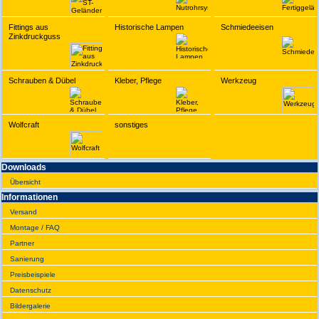
Fittings aus
Historische Lampen
Schmiedeeisen
Zinkdruckguss
Schrauben & Dübel
Kleber, Pflege
Werkzeug
Wolfcraft
sonstiges
Downloads
Übersicht
Infor­ma­tionen
Versand
Montage / FAQ
Partner
Sanie­rung
Preis­beispiele
Daten­schutz
Bilder­galerie