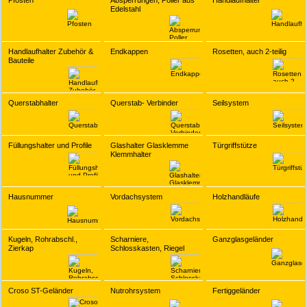
Pfosten
Absperrungen, Poller aus
Handlaufhalter
Edelstahl
Handlaufhalter Zubehör &
Endkappen
Rosetten, auch 2-teilig
Bauteile
Querstabhalter
Querstab- Verbinder
Seilsystem
Füllungshalter und Profile
Glashalter Glasklemme
Türgriffstütze
Klemmhalter
Hausnummer
Vordachsystem
Holzhandläufe
Kugeln, Rohrabschl.,
Scharniere,
Ganzglasgeländer
Zierkap
Schlosskasten, Riegel
Croso ST-Geländer
Nutrohrsystem
Fertiggeländer