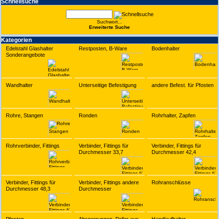
Schnell­suche
Suchwort...
Erwei­terte Suche
Kate­gorien
Edelstahl Glashalter
Restposten, B-Ware
Bodenhalter
Sonderangebote
Wandhalter
Unterseitige Befestigung
andere Befest. für Pfosten
Rohre, Stangen
Ronden
Rohrhalter, Zapfen
Rohrverbinder, Fittings
Verbinder, Fittings für
Verbinder, Fittings für
Durchmesser 33,7
Durchmesser 42,4
Verbinder, Fittings für
Verbinder, Fittings andere
Rohranschlüsse
Durchmesser 48,3
Durchmesser