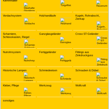
Klemmhalter
Vordachsystem
Holzhandläufe
Kugeln, Rohrabschl.,
Zierkap
Scharniere,
Ganzglasgeländer
Croso ST-Geländer
Schlosskasten, Riegel
Nutrohrsystem
Fertiggeländer
Fittings aus
Zinkdruckguss
Historische Lampen
Schmiedeeisen
Schrauben & Dübel
Kleber, Pflege
Werkzeug
Wolfcraft
sonstiges