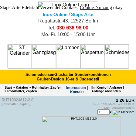
Staps-Arte Edelstahl verwendet Cookies.
Cookie-Nutzung
okay
Inox-Online / Staps Arte
Regattastr. 43, 12527 Berlin
030 636 98 00
Tel:
Mo.-Fr. 10:00 - 15:00 Uhr
Schmiedeeisen
Glashalter-Sonderkonditionen
Gruber-Design 16-er & Jugendstil
Start
»
Katalog
»
Rohrhalter, Zapfen
Impres­sum
|
Ihr Konto
|
Anfrage
|
»
Rohrhalter, Zapfen
Anfrage absenden
Kontakt
RHT1002-M12-2.0
2,26 EUR
[Rohrhalter, Zapfen]
(zzgl. 19% MwSt. = 2,69 EUR
zzgl. Versandkosten)
x