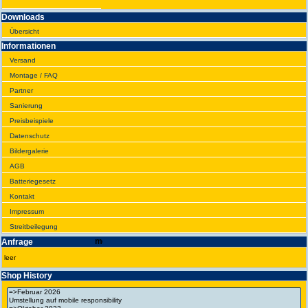
Downloads
Übersicht
Infor­ma­tionen
Versand
Montage / FAQ
Partner
Sanie­rung
Preis­beispiele
Daten­schutz
Bilder­galerie
AGB
Batte­rie­gesetz
Kontakt
Impres­sum
Streit­bei­legung
Anfrage
leer
Shop History