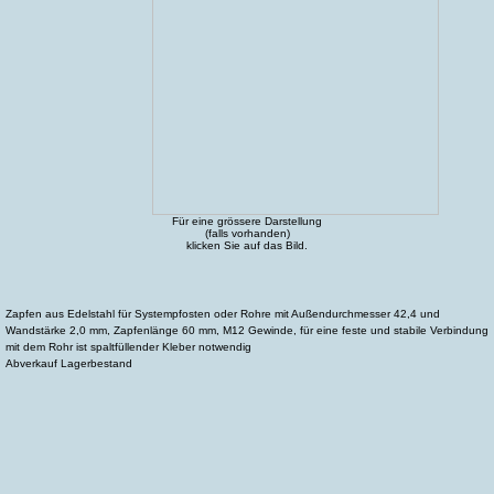
Für eine grössere Darstellung
(falls vorhanden)
klicken Sie auf das Bild.
Zapfen aus Edelstahl für Systempfosten oder Rohre mit Außendurchmesser 42,4 und
Wandstärke 2,0 mm, Zapfenlänge 60 mm, M12 Gewinde, für eine feste und stabile Verbindung
mit dem Rohr ist spaltfüllender Kleber notwendig
Abverkauf Lagerbestand