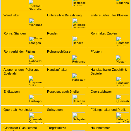
Wandhalter
Unterseitige Befestigung
andere Befest. für Pfosten
Rohre, Stangen
Ronden
Rohrhalter, Zapfen
Rohrverbinder, Fittings
Rohranschlüsse
Pfosten
Absperrungen, Poller aus
Handlaufhalter
Handlaufhalter Zubehör &
Edelstahl
Bauteile
Endkappen
Rosetten, auch 2-teilig
Querstabhalter
Querstab- Verbinder
Seilsystem
Füllungshalter und Profile
Glashalter Glasklemme
Türgriffstütze
Hausnummer