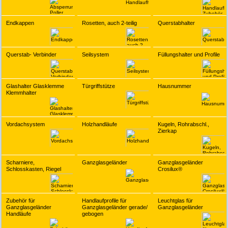
Endkappen
Rosetten, auch 2-teilig
Querstabhalter
Querstab- Verbinder
Seilsystem
Füllungshalter und Profile
Glashalter Glasklemme
Türgriffstütze
Hausnummer
Klemmhalter
Vordachsystem
Holzhandläufe
Kugeln, Rohrabschl.,
Zierkap
Scharniere,
Ganzglasgeländer
Ganzglasgeländer
Schlosskasten, Riegel
Crosilux®
Zubehör für
Handlaufprofile für
Leuchtglas für
Ganzglasgeländer
Ganzglasgeländer gerade/
Ganzglasgeländer
Handläufe
gebogen