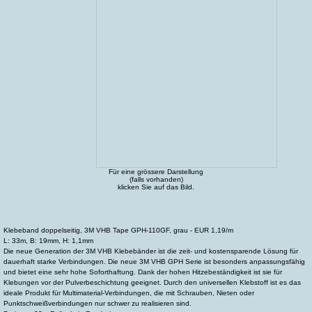
Für eine grössere Darstellung
(falls vorhanden)
klicken Sie auf das Bild.
Klebeband doppelseitig, 3M VHB Tape GPH-110GF, grau - EUR 1,19/m
L: 33m, B: 19mm, H: 1,1mm
Die neue Generation der 3M VHB Klebebänder ist die zeit- und kostensparende Lösung für
dauerhaft starke Verbindungen. Die neue 3M VHB GPH Serie ist besonders anpassungsfähig
und bietet eine sehr hohe Soforthaftung. Dank der hohen Hitzebeständigkeit ist sie für
Klebungen vor der Pulverbeschichtung geeignet. Durch den universellen Klebstoff ist es das
ideale Produkt für Multimaterial-Verbindungen, die mit Schrauben, Nieten oder
Punktschweißverbindungen nur schwer zu realisieren sind.