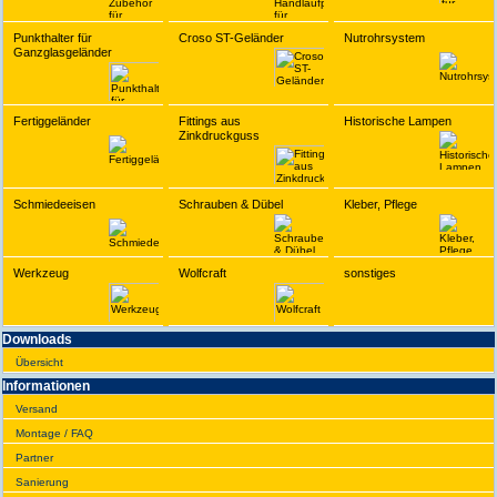
Punkthalter für
Croso ST-Geländer
Nutrohrsystem
Ganzglasgeländer
Fertiggeländer
Fittings aus
Historische Lampen
Zinkdruckguss
Schmiedeeisen
Schrauben & Dübel
Kleber, Pflege
Werkzeug
Wolfcraft
sonstiges
Downloads
Übersicht
Infor­ma­tionen
Versand
Montage / FAQ
Partner
Sanie­rung