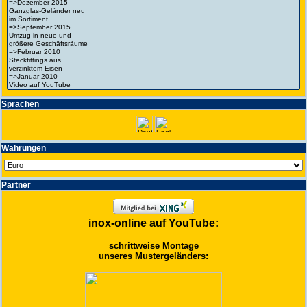
Spra­chen
Wäh­run­gen
Partner
inox-online auf YouTube:
schrittweise Montage
unseres Mustergeländers: