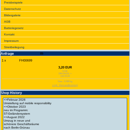
Preis­beispiele
Daten­schutz
Bilder­galerie
AGB
Batte­rie­gesetz
Kontakt
Impres­sum
Streit­bei­legung
Anfrage
1 x
FH00699
3,20 EUR
(zzgl.
19% MwSt. =
3,81 EUR
Gew.: 0.089 kg
zzgl. Versandkosten)
Shop History