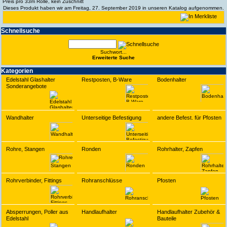
Preis pro 33m Rolle, kein Zuschnitt
Dieses Produkt haben wir am Freitag, 27. September 2019 in unseren Katalog aufgenommen.
Schnell­suche
Suchwort...
Erwei­terte Suche
Kate­gorien
Edelstahl Glashalter
Restposten, B-Ware
Bodenhalter
Sonderangebote
Wandhalter
Unterseitige Befestigung
andere Befest. für Pfosten
Rohre, Stangen
Ronden
Rohrhalter, Zapfen
Rohrverbinder, Fittings
Rohranschlüsse
Pfosten
Absperrungen, Poller aus
Handlaufhalter
Handlaufhalter Zubehör &
Edelstahl
Bauteile