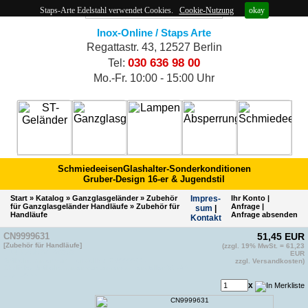
Staps-Arte Edelstahl verwendet Cookies.
Cookie-Nutzung
okay
Inox-Online / Staps Arte
Regattastr. 43, 12527 Berlin
030 636 98 00
Tel:
Mo.-Fr. 10:00 - 15:00 Uhr
Schmiedeeisen
Glashalter-Sonderkonditionen
Gruber-Design 16-er & Jugendstil
Start
»
Katalog
»
Ganzglasgeländer
»
Zubehör
Impres­
Ihr Konto
|
für Ganzglasgeländer Handläufe
»
Zubehör für
Anfrage
|
sum
|
Handläufe
Anfrage absenden
Kontakt
CN9999631
51,45 EUR
[Zubehör für Handläufe]
(zzgl. 19% MwSt. = 61,23
EAN 4054596196858
EUR
Artikelnummer vom Hersteller: CN9999631
zzgl. Versandkosten)
ähnliche Artikelnummer von anderem Hersteller(2): GPH-
110F19-33
x