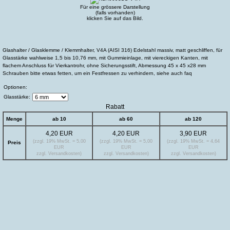
Für eine grössere Darstellung
(falls vorhanden)
klicken Sie auf das Bild.
Glashalter / Glasklemme / Klemmhalter, V4A (AISI 316) Edelstahl massiv, matt geschliffen, für
Glasstärke wahlweise 1,5 bis 10,76 mm, mit Gummieinlage, mit viereckigen Kanten, mit
flachem Anschluss für Vierkantrohr, ohne Sicherungsstift, Abmessung 45 x 45 x28 mm
Schrauben bitte etwas fetten, um ein Festfressen zu verhindern, siehe auch faq
Optionen:
Glasstärke:
Rabatt
Menge
ab 10
ab 60
ab 120
4,20 EUR
4,20 EUR
3,90 EUR
(zzgl. 19% MwSt. = 5,00
(zzgl. 19% MwSt. = 5,00
(zzgl. 19% MwSt. = 4,64
Preis
EUR
EUR
EUR
zzgl. Versandkosten)
zzgl. Versandkosten)
zzgl. Versandkosten)