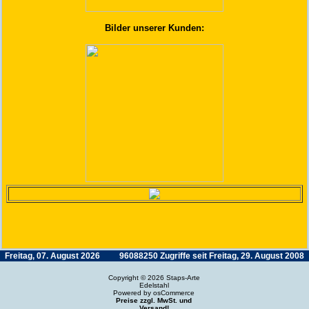
Bilder unserer Kunden:
Freitag, 07. August 2026
96088250 Zugriffe seit Freitag, 29. August 2008
Copyright © 2026
Staps-Arte
Edelstahl
Powered by
osCommerce
Preise zzgl. MwSt. und
Versand!