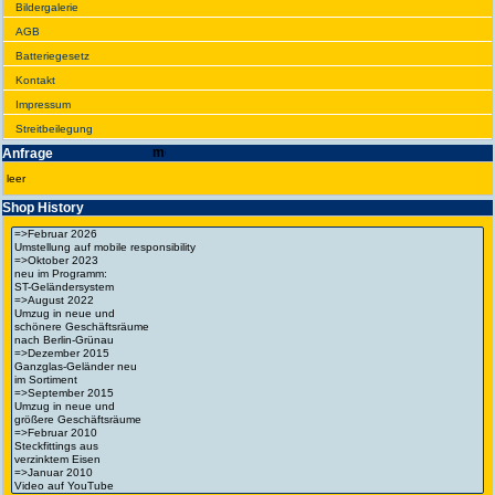
Bilder­galerie
AGB
Batte­rie­gesetz
Kontakt
Impres­sum
Streit­bei­legung
Anfrage
leer
Shop History