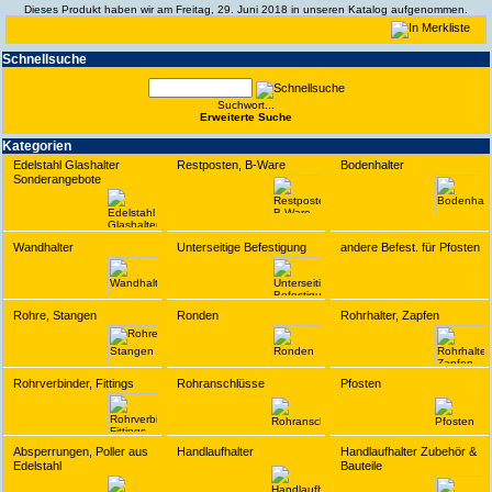
Dieses Produkt haben wir am Freitag, 29. Juni 2018 in unseren Katalog aufgenommen.
Schnell­suche
Suchwort...
Erwei­terte Suche
Kate­gorien
Edelstahl Glashalter
Restposten, B-Ware
Bodenhalter
Sonderangebote
Wandhalter
Unterseitige Befestigung
andere Befest. für Pfosten
Rohre, Stangen
Ronden
Rohrhalter, Zapfen
Rohrverbinder, Fittings
Rohranschlüsse
Pfosten
Absperrungen, Poller aus
Handlaufhalter
Handlaufhalter Zubehör &
Edelstahl
Bauteile