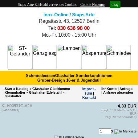
Staps-Arte Edelstahl verwendet Cookies.
Cookie-Nutzung
okay
Inox-Online / Staps Arte
Regattastr. 43, 12527 Berlin
030 636 98 00
Tel:
Mo.-Fr. 10:00 - 15:00 Uhr
Schmiedeeisen
Glashalter-Sonderkonditionen
Gruber-Design 16-er & Jugendstil
Start
»
Katalog
»
Glashalter Glasklemme
Impres­
Ihr Konto
|
Anfrage
Klemmhalter
»
Glashalter Edelstahl
»
|
Anfrage absenden
sum
|
Glashalter
Kontakt
KLH00931G-V4A
4,33 EUR
[Glashalter]
(zzgl. 19% MwSt. = 5,15
EAN 4011879103200
EUR
Artikelnummer vom Hersteller: CN6100000
zzgl. Versandkosten)
ähnliche EAN von anderem Hersteller(2): EAN 4011879166946
ähnliche Artikelnummer von anderem Hersteller(2):
inkl.Gummis
x