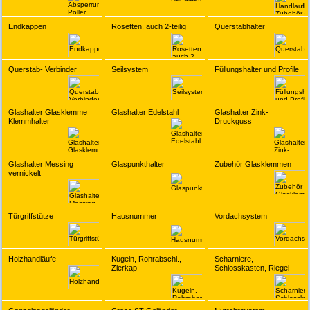
Endkappen
Rosetten, auch 2-teilig
Querstabhalter
Querstab- Verbinder
Seilsystem
Füllungshalter und Profile
Glashalter Glasklemme
Glashalter Edelstahl
Glashalter Zink-
Klemmhalter
Druckguss
Glashalter Messing
Glaspunkthalter
Zubehör Glasklemmen
vernickelt
Türgriffstütze
Hausnummer
Vordachsystem
Holzhandläufe
Kugeln, Rohrabschl.,
Scharniere,
Zierkap
Schlosskasten, Riegel