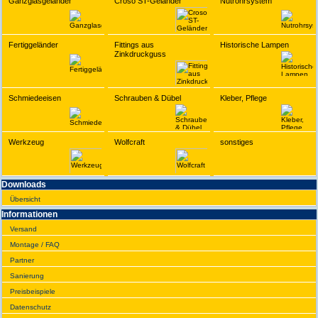
Ganzglasgeländer
Croso ST-Geländer
Nutrohrsystem
Fertiggeländer
Fittings aus
Historische Lampen
Zinkdruckguss
Schmiedeeisen
Schrauben & Dübel
Kleber, Pflege
Werkzeug
Wolfcraft
sonstiges
Downloads
Übersicht
Infor­ma­tionen
Versand
Montage / FAQ
Partner
Sanie­rung
Preis­beispiele
Daten­schutz