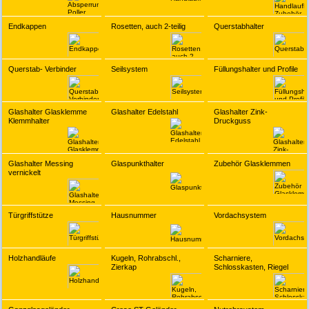
Endkappen
Rosetten, auch 2-teilig
Querstabhalter
Querstab- Verbinder
Seilsystem
Füllungshalter und Profile
Glashalter Glasklemme
Glashalter Edelstahl
Glashalter Zink-
Klemmhalter
Druckguss
Glashalter Messing
Glaspunkthalter
Zubehör Glasklemmen
vernickelt
Türgriffstütze
Hausnummer
Vordachsystem
Holzhandläufe
Kugeln, Rohrabschl.,
Scharniere,
Zierkap
Schlosskasten, Riegel