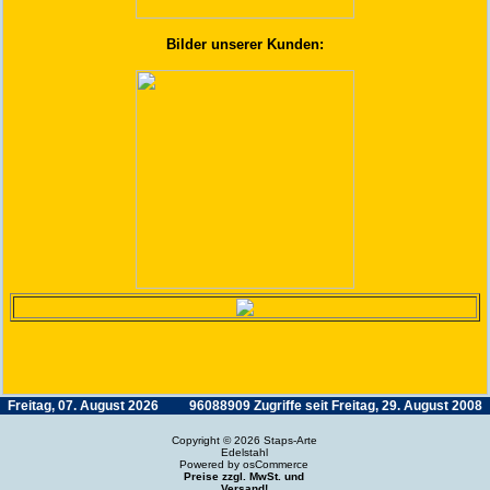
Bilder unserer Kunden:
Freitag, 07. August 2026
96088909 Zugriffe seit Freitag, 29. August 2008
Copyright © 2026
Staps-Arte
Edelstahl
Powered by
osCommerce
Preise zzgl. MwSt. und
Versand!