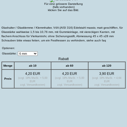
Für eine grössere Darstellung
(falls vorhanden)
klicken Sie auf das Bild.
Glashalter / Glasklemme / Klemmhalter, V4A (AISI 316) Edelstahl massiv, matt geschliffen, für
Glasstärke wahlweise 1,5 bis 10,76 mm, mit Gummieinlage, mit viereckigen Kanten, mit
flachem Anschluss für Vierkantrohr, ohne Sicherungsstift, Abmessung 45 x 45 x28 mm
Schrauben bitte etwas fetten, um ein Festfressen zu verhindern, siehe auch faq
Optionen:
Glasstärke:
Rabatt
Menge
ab 10
ab 60
ab 120
4,20 EUR
4,20 EUR
3,90 EUR
(zzgl. 19% MwSt. = 5,00
(zzgl. 19% MwSt. = 5,00
(zzgl. 19% MwSt. = 4,64
Preis
EUR
EUR
EUR
zzgl. Versandkosten)
zzgl. Versandkosten)
zzgl. Versandkosten)