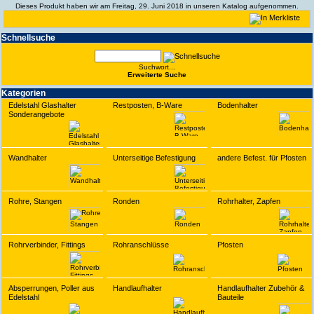
Dieses Produkt haben wir am Freitag, 29. Juni 2018 in unseren Katalog aufgenommen.
Schnell­suche
Suchwort...
Erwei­terte Suche
Kate­gorien
Edelstahl Glashalter
Restposten, B-Ware
Bodenhalter
Sonderangebote
Wandhalter
Unterseitige Befestigung
andere Befest. für Pfosten
Rohre, Stangen
Ronden
Rohrhalter, Zapfen
Rohrverbinder, Fittings
Rohranschlüsse
Pfosten
Absperrungen, Poller aus
Handlaufhalter
Handlaufhalter Zubehör &
Edelstahl
Bauteile