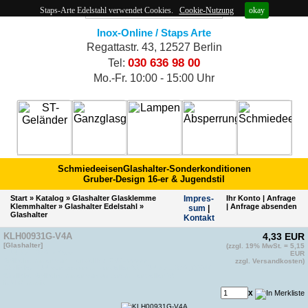
Staps-Arte Edelstahl verwendet Cookies.
Cookie-Nutzung
okay
Inox-Online / Staps Arte
Regattastr. 43, 12527 Berlin
030 636 98 00
Tel:
Mo.-Fr. 10:00 - 15:00 Uhr
Schmiedeeisen
Glashalter-Sonderkonditionen
Gruber-Design 16-er & Jugendstil
Start
»
Katalog
»
Glashalter Glasklemme
Impres­
Ihr Konto
|
Anfrage
Klemmhalter
»
Glashalter Edelstahl
»
|
Anfrage absenden
sum
|
Glashalter
Kontakt
KLH00931G-V4A
4,33 EUR
[Glashalter]
(zzgl. 19% MwSt. = 5,15
EAN 4011879103200
EUR
Artikelnummer vom Hersteller: CN6100000
zzgl. Versandkosten)
ähnliche EAN von anderem Hersteller(2): EAN 4011879166946
ähnliche Artikelnummer von anderem Hersteller(2):
inkl.Gummis
x