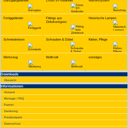
Ganzglasgeländer
Croso ST-Geländer
Nutrohrsystem
Fertiggeländer
Fittings aus
Historische Lampen
Zinkdruckguss
Schmiedeeisen
Schrauben & Dübel
Kleber, Pflege
Werkzeug
Wolfcraft
sonstiges
Downloads
Übersicht
Infor­ma­tionen
Versand
Montage / FAQ
Partner
Sanie­rung
Preis­beispiele
Daten­schutz