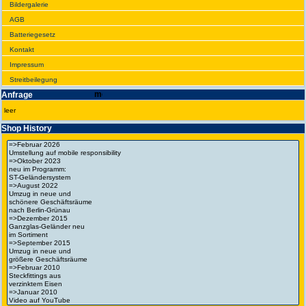
Bilder­galerie
AGB
Batte­rie­gesetz
Kontakt
Impres­sum
Streit­bei­legung
Anfrage
leer
Shop History