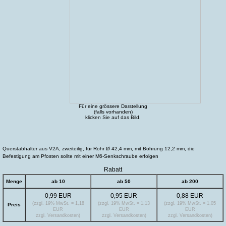
Für eine grössere Darstellung
(falls vorhanden)
klicken Sie auf das Bild.
Querstabhalter aus V2A, zweiteilig, für Rohr Ø 42,4 mm, mit Bohrung 12,2 mm, die
Befestigung am Pfosten sollte mit einer M6-Senkschraube erfolgen
Rabatt
Menge
ab 10
ab 50
ab 200
0,99 EUR
0,95 EUR
0,88 EUR
(zzgl. 19% MwSt. = 1,18
(zzgl. 19% MwSt. = 1,13
(zzgl. 19% MwSt. = 1,05
Preis
EUR
EUR
EUR
zzgl. Versandkosten)
zzgl. Versandkosten)
zzgl. Versandkosten)