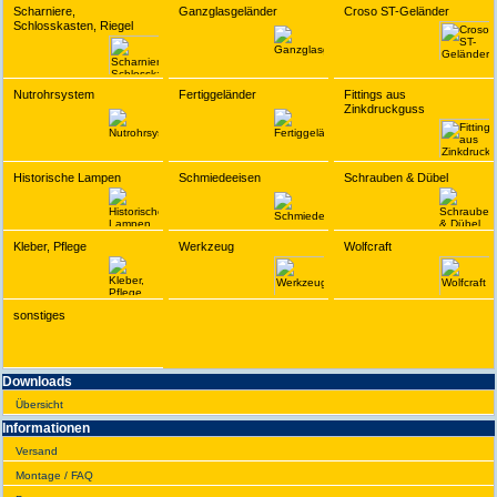
Scharniere,
Ganzglasgeländer
Croso ST-Geländer
Schlosskasten, Riegel
Nutrohrsystem
Fertiggeländer
Fittings aus
Zinkdruckguss
Historische Lampen
Schmiedeeisen
Schrauben & Dübel
Kleber, Pflege
Werkzeug
Wolfcraft
sonstiges
Downloads
Übersicht
Infor­ma­tionen
Versand
Montage / FAQ