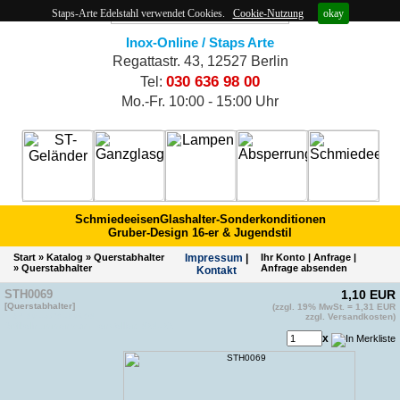
Staps-Arte Edelstahl verwendet Cookies.
Cookie-Nutzung
okay
Inox-Online / Staps Arte
Regattastr. 43, 12527 Berlin
030 636 98 00
Tel:
Mo.-Fr. 10:00 - 15:00 Uhr
Schmiedeeisen
Glashalter-Sonderkonditionen
Gruber-Design 16-er & Jugendstil
Start
»
Katalog
»
Querstabhalter
Impres­sum
|
Ihr Konto
|
Anfrage
|
»
Querstabhalter
Anfrage absenden
Kontakt
STH0069
1,10 EUR
[Querstabhalter]
(zzgl. 19% MwSt. = 1,31 EUR
EAN 4011879140694
zzgl. Versandkosten)
Artikelnummer vom Hersteller: 424122
x