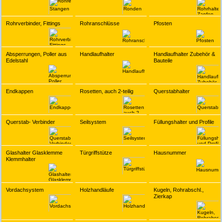
Rohrverbinder, Fittings
Rohranschlüsse
Pfosten
Absperrungen, Poller aus
Handlaufhalter
Handlaufhalter Zubehör &
Edelstahl
Bauteile
Endkappen
Rosetten, auch 2-teilig
Querstabhalter
Querstab- Verbinder
Seilsystem
Füllungshalter und Profile
Glashalter Glasklemme
Türgriffstütze
Hausnummer
Klemmhalter
Vordachsystem
Holzhandläufe
Kugeln, Rohrabschl.,
Zierkap