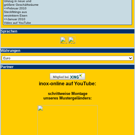
Spra­chen
Wäh­run­gen
Partner
inox-online auf YouTube:
schrittweise Montage
unseres Mustergeländers: