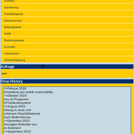
Partner
Sanie­rung
Preis­beispiele
Daten­schutz
Bilder­galerie
AGB
Batte­rie­gesetz
Kontakt
Impres­sum
Streit­bei­legung
Anfrage
leer
Shop History