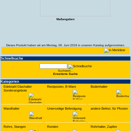
Maßangaben
Dieses Produkt haben wir am Montag, 06. Juni 2016 in unseren Katalog aufgenommen.
Schnell­suche
Suchwort...
Erwei­terte Suche
Kate­gorien
Edelstahl Glashalter
Restposten, B-Ware
Bodenhalter
Sonderangebote
Wandhalter
Unterseitige Befestigung
andere Befest. für Pfosten
Rohre, Stangen
Ronden
Rohrhalter, Zapfen