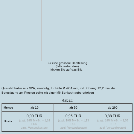
Für eine grössere Darstellung
(falls vorhanden)
klicken Sie auf das Bild.
Querstabhalter aus V2A, zweiteilig, für Rohr Ø 42,4 mm, mit Bohrung 12,2 mm, die
Befestigung am Pfosten sollte mit einer M6-Senkschraube erfolgen
Rabatt
Menge
ab 10
ab 50
ab 200
0,99 EUR
0,95 EUR
0,88 EUR
(zzgl. 19% MwSt. = 1,18
(zzgl. 19% MwSt. = 1,13
(zzgl. 19% MwSt. = 1,05
Preis
EUR
EUR
EUR
zzgl. Versandkosten)
zzgl. Versandkosten)
zzgl. Versandkosten)