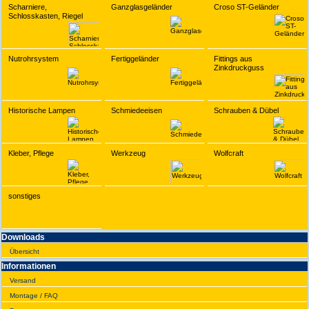
Scharniere,
Ganzglasgeländer
Croso ST-Geländer
Schlosskasten, Riegel
Nutrohrsystem
Fertiggeländer
Fittings aus
Zinkdruckguss
Historische Lampen
Schmiedeeisen
Schrauben & Dübel
Kleber, Pflege
Werkzeug
Wolfcraft
sonstiges
Downloads
Übersicht
Infor­ma­tionen
Versand
Montage / FAQ