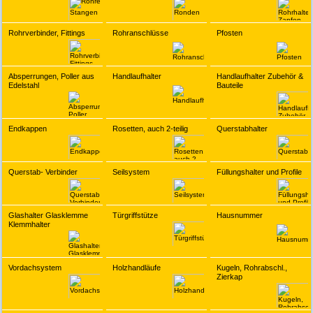
Rohrverbinder, Fittings
Rohranschlüsse
Pfosten
Absperrungen, Poller aus
Handlaufhalter
Handlaufhalter Zubehör &
Edelstahl
Bauteile
Endkappen
Rosetten, auch 2-teilig
Querstabhalter
Querstab- Verbinder
Seilsystem
Füllungshalter und Profile
Glashalter Glasklemme
Türgriffstütze
Hausnummer
Klemmhalter
Vordachsystem
Holzhandläufe
Kugeln, Rohrabschl.,
Zierkap