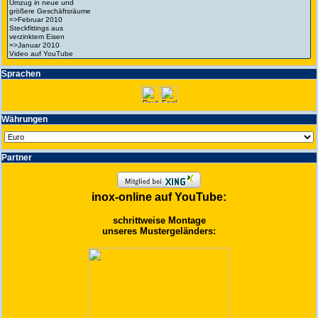
Spra­chen
Wäh­run­gen
Partner
inox-online auf YouTube:
schrittweise Montage
unseres Mustergeländers: