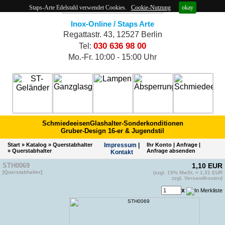
Staps-Arte Edelstahl verwendet Cookies.
Cookie-Nutzung
okay
Inox-Online / Staps Arte
Regattastr. 43, 12527 Berlin
030 636 98 00
Tel:
Mo.-Fr. 10:00 - 15:00 Uhr
Schmiedeeisen
Glashalter-Sonderkonditionen
Gruber-Design 16-er & Jugendstil
Start
»
Katalog
»
Querstabhalter
Impres­sum
|
Ihr Konto
|
Anfrage
|
»
Querstabhalter
Anfrage absenden
Kontakt
STH0069
1,10 EUR
[Querstabhalter]
(zzgl. 19% MwSt. = 1,31 EUR
EAN 4011879140694
zzgl. Versandkosten)
Artikelnummer vom Hersteller: 424122
x