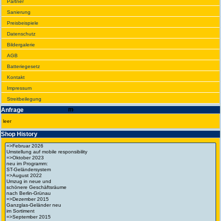
Partner
Sanie­rung
Preis­beispiele
Daten­schutz
Bilder­galerie
AGB
Batte­rie­gesetz
Kontakt
Impres­sum
Streit­bei­legung
Anfrage
leer
Shop History