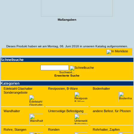
Maßangaben
Dieses Produkt haben wir am Montag, 06. Juni 2016 in unseren Katalog aufgenommen.
Schnell­suche
Suchwort...
Erwei­terte Suche
Kate­gorien
Edelstahl Glashalter
Restposten, B-Ware
Bodenhalter
Sonderangebote
Wandhalter
Unterseitige Befestigung
andere Befest. für Pfosten
Rohre, Stangen
Ronden
Rohrhalter, Zapfen