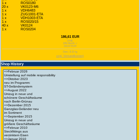
1 x
ROS0180
20 x
VK0123-M6
1 x
VDH6483
1 x
ZUG1001-ETA
1 x
VDH1003-ETA
1 x
ROS020/15
40 x
VK0124
1 x
ROS0204
186,61 EUR
(zzgl.
19% MwSt. =
222,07 EUR
Gew.: 8.31 kg
zzgl. Versandkosten)
Shop History