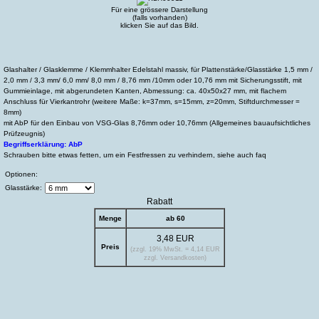
Für eine grössere Darstellung
(falls vorhanden)
klicken Sie auf das Bild.
Glashalter / Glasklemme / Klemmhalter Edelstahl massiv, für Plattenstärke/Glasstärke 1,5 mm /
2,0 mm / 3,3 mm/ 6,0 mm/ 8,0 mm / 8,76 mm /10mm oder 10,76 mm mit Sicherungsstift, mit
Gummieinlage, mit abgerundeten Kanten, Abmessung: ca. 40x50x27 mm, mit flachem
Anschluss für Vierkantrohr (weitere Maße: k=37mm, s=15mm, z=20mm, Stiftdurchmesser =
8mm)
mit AbP für den Einbau von VSG-Glas 8,76mm oder 10,76mm (Allgemeines bauaufsichtliches
Prüfzeugnis)
Begriffserklärung: AbP
Schrauben bitte etwas fetten, um ein Festfressen zu verhindern, siehe auch faq
Optionen:
Glasstärke:
Rabatt
Menge
ab 60
3,48 EUR
Preis
(zzgl. 19% MwSt. = 4,14 EUR
zzgl. Versandkosten)