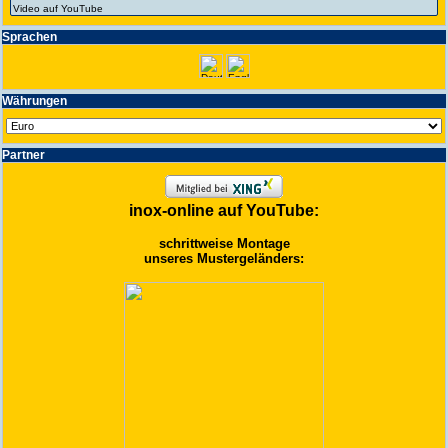
Spra­chen
Wäh­run­gen
Partner
inox-online auf YouTube:
schrittweise Montage
unseres Mustergeländers: