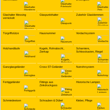
Glashalter Messing
Glaspunkthalter
Zubehör Glasklemmen
vernickelt
Türgriffstütze
Hausnummer
Vordachsystem
Holzhandläufe
Kugeln, Rohrabschl.,
Scharniere,
Zierkap
Schlosskasten, Riegel
Ganzglasgeländer
Croso ST-Geländer
Nutrohrsystem
Fertiggeländer
Fittings aus
Historische Lampen
Zinkdruckguss
Schmiedeeisen
Schrauben & Dübel
Kleber, Pflege