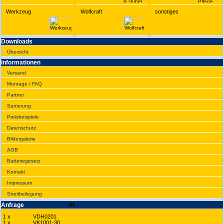
Werkzeug
Wolfcraft
sonstiges
Downloads
Übersicht
Infor­ma­tionen
Versand
Montage / FAQ
Partner
Sanie­rung
Preis­beispiele
Daten­schutz
Bilder­galerie
AGB
Batte­rie­gesetz
Kontakt
Impres­sum
Streit­bei­legung
Anfrage
1 x
VDH0201
1 x
VK1001-30