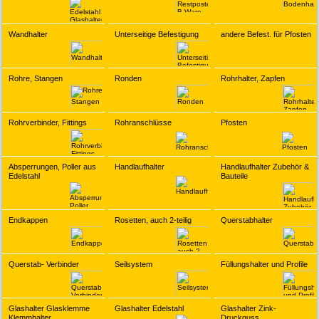
Wandhalter
Unterseitige Befestigung
andere Befest. für Pfosten
Rohre, Stangen
Ronden
Rohrhalter, Zapfen
Rohrverbinder, Fittings
Rohranschlüsse
Pfosten
Absperrungen, Poller aus
Handlaufhalter
Handlaufhalter Zubehör &
Edelstahl
Bauteile
Endkappen
Rosetten, auch 2-teilig
Querstabhalter
Querstab- Verbinder
Seilsystem
Füllungshalter und Profile
Glashalter Glasklemme
Glashalter Edelstahl
Glashalter Zink-
Klemmhalter
Druckguss