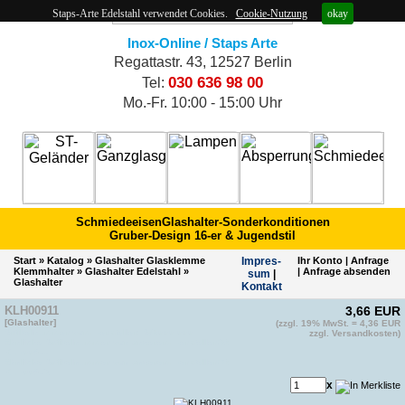
Staps-Arte Edelstahl verwendet Cookies.
Cookie-Nutzung
okay
Inox-Online / Staps Arte
Regattastr. 43, 12527 Berlin
030 636 98 00
Tel:
Mo.-Fr. 10:00 - 15:00 Uhr
Schmiedeeisen
Glashalter-Sonderkonditionen
Gruber-Design 16-er & Jugendstil
Start
»
Katalog
»
Glashalter Glasklemme
Impres­
Ihr Konto
|
Anfrage
Klemmhalter
»
Glashalter Edelstahl
»
|
Anfrage absenden
sum
|
Glashalter
Kontakt
KLH00911
3,66 EUR
[Glashalter]
(zzgl. 19% MwSt. = 4,36 EUR
Artikelnummer vom Hersteller: A/2000-000
zzgl. Versandkosten)
ähnliche Artikelnummer von anderem Hersteller(2):
KLH00911
ähnliche Artikelnummer von anderem Hersteller(3):
KLH00912
x