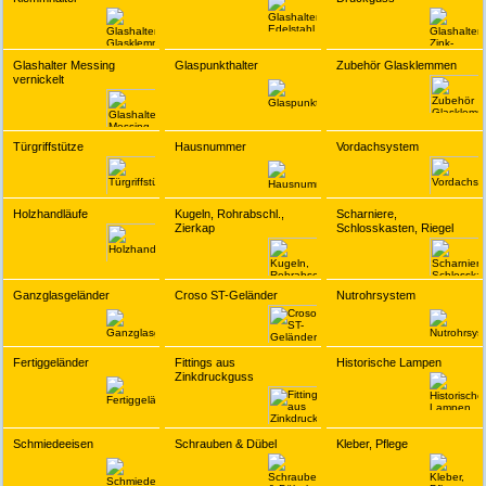
Glashalter Messing
Glaspunkthalter
Zubehör Glasklemmen
vernickelt
Türgriffstütze
Hausnummer
Vordachsystem
Holzhandläufe
Kugeln, Rohrabschl.,
Scharniere,
Zierkap
Schlosskasten, Riegel
Ganzglasgeländer
Croso ST-Geländer
Nutrohrsystem
Fertiggeländer
Fittings aus
Historische Lampen
Zinkdruckguss
Schmiedeeisen
Schrauben & Dübel
Kleber, Pflege