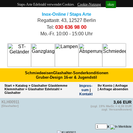
Staps-Arte Edelstahl verwendet Cookies.
Cookie-Nutzung
okay
Inox-Online / Staps Arte
Regattastr. 43, 12527 Berlin
030 636 98 00
Tel:
Mo.-Fr. 10:00 - 15:00 Uhr
Schmiedeeisen
Glashalter-Sonderkonditionen
Gruber-Design 16-er & Jugendstil
Start
»
Katalog
»
Glashalter Glasklemme
Impres­
Ihr Konto
|
Anfrage
Klemmhalter
»
Glashalter Edelstahl
»
|
Anfrage absenden
sum
|
Glashalter
Kontakt
KLH00911
3,66 EUR
[Glashalter]
(zzgl. 19% MwSt. = 4,36 EUR
Artikelnummer vom Hersteller: A/2000-000
zzgl. Versandkosten)
ähnliche Artikelnummer von anderem Hersteller(2):
KLH00911
ähnliche Artikelnummer von anderem Hersteller(3):
KLH00912
x