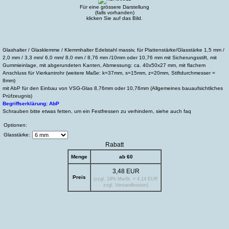
Für eine grössere Darstellung
(falls vorhanden)
klicken Sie auf das Bild.
Glashalter / Glasklemme / Klemmhalter Edelstahl massiv, für Plattenstärke/Glasstärke 1,5 mm /
2,0 mm / 3,3 mm/ 6,0 mm/ 8,0 mm / 8,76 mm /10mm oder 10,76 mm mit Sicherungsstift, mit
Gummieinlage, mit abgerundeten Kanten, Abmessung: ca. 40x50x27 mm, mit flachem
Anschluss für Vierkantrohr (weitere Maße: k=37mm, s=15mm, z=20mm, Stiftdurchmesser =
8mm)
mit AbP für den Einbau von VSG-Glas 8,76mm oder 10,76mm (Allgemeines bauaufsichtliches
Prüfzeugnis)
Begriffserklärung: AbP
Schrauben bitte etwas fetten, um ein Festfressen zu verhindern, siehe auch faq
Optionen:
Glasstärke:
Rabatt
Menge
ab 60
3,48 EUR
Preis
(zzgl. 19% MwSt. = 4,14 EUR
zzgl. Versandkosten)