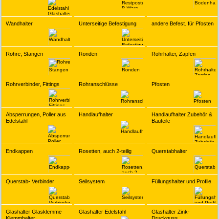
Wandhalter
Unterseitige Befestigung
andere Befest. für Pfosten
Rohre, Stangen
Ronden
Rohrhalter, Zapfen
Rohrverbinder, Fittings
Rohranschlüsse
Pfosten
Absperrungen, Poller aus
Handlaufhalter
Handlaufhalter Zubehör &
Edelstahl
Bauteile
Endkappen
Rosetten, auch 2-teilig
Querstabhalter
Querstab- Verbinder
Seilsystem
Füllungshalter und Profile
Glashalter Glasklemme
Glashalter Edelstahl
Glashalter Zink-
Klemmhalter
Druckguss