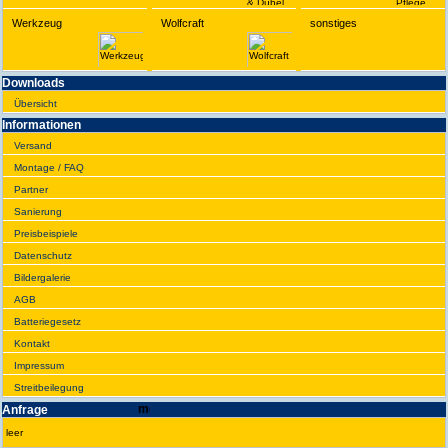
Werkzeug
Wolfcraft
sonstiges
Downloads
Übersicht
Infor­ma­tionen
Versand
Montage / FAQ
Partner
Sanie­rung
Preis­beispiele
Daten­schutz
Bilder­galerie
AGB
Batte­rie­gesetz
Kontakt
Impres­sum
Streit­bei­legung
Anfrage
leer