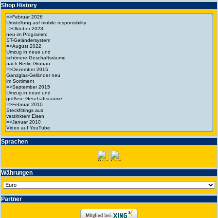
Shop History
Spra­chen
Wäh­run­gen
Partner