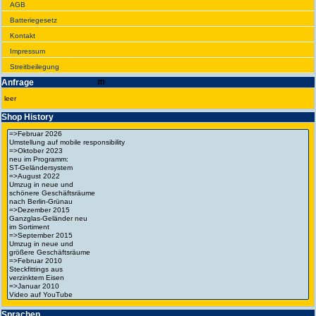
AGB
Batte­rie­gesetz
Kontakt
Impres­sum
Streit­bei­legung
Anfrage
leer
Shop History
Spra­chen