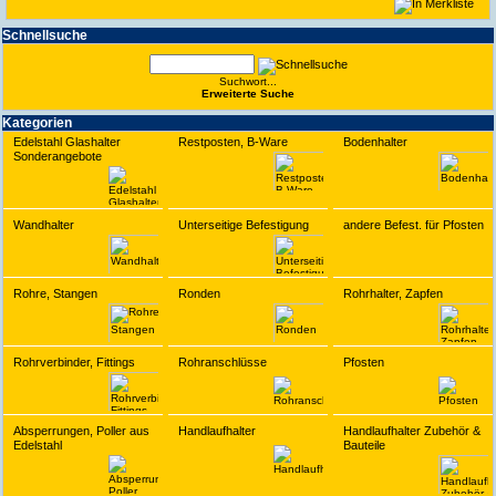
Schnell­suche
Suchwort...
Erwei­terte Suche
Kate­gorien
Edelstahl Glashalter
Restposten, B-Ware
Bodenhalter
Sonderangebote
Wandhalter
Unterseitige Befestigung
andere Befest. für Pfosten
Rohre, Stangen
Ronden
Rohrhalter, Zapfen
Rohrverbinder, Fittings
Rohranschlüsse
Pfosten
Absperrungen, Poller aus
Handlaufhalter
Handlaufhalter Zubehör &
Edelstahl
Bauteile