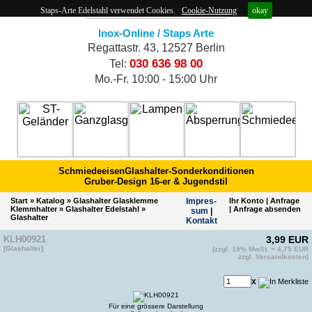
Staps-Arte Edelstahl verwendet Cookies.
Cookie-Nutzung
okay
Inox-Online / Staps Arte
Regattastr. 43, 12527 Berlin
030 636 98 00
Tel:
Mo.-Fr. 10:00 - 15:00 Uhr
Schmiedeeisen
Glashalter-Sonderkonditionen
Gruber-Design 16-er & Jugendstil
Start
»
Katalog
»
Glashalter Glasklemme
Impres­
Ihr Konto
|
Anfrage
Klemmhalter
»
Glashalter Edelstahl
»
|
Anfrage absenden
sum
|
Glashalter
Kontakt
KLH00921
3,99 EUR
[Glashalter]
(zzgl. 19% MwSt. = 4,75 EUR
EAN 4011879103187
zzgl. Versandkosten)
Artikelnummer vom Hersteller: CN6100424
ähnliche Artikelnummer von anderem Hersteller(2): E00921
x
Für eine grössere Darstellung