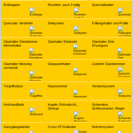
Endkappen
Rosetten, auch 2-teilig
Querstabhalter
Querstab- Verbinder
Seilsystem
Füllungshalter und Profile
Glashalter Glasklemme
Glashalter Edelstahl
Glashalter Zink-
Klemmhalter
Druckguss
Glashalter Messing
Glaspunkthalter
Zubehör Glasklemmen
vernickelt
Türgriffstütze
Hausnummer
Vordachsystem
Holzhandläufe
Kugeln, Rohrabschl.,
Scharniere,
Zierkap
Schlosskasten, Riegel
Ganzglasgeländer
Croso ST-Geländer
Nutrohrsystem