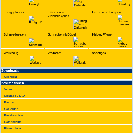
Fertiggeländer
Fittings aus
Historische Lampen
Zinkdruckguss
Schmiedeeisen
Schrauben & Dübel
Kleber, Pflege
Werkzeug
Wolfcraft
sonstiges
Downloads
Übersicht
Infor­ma­tionen
Versand
Montage / FAQ
Partner
Sanie­rung
Preis­beispiele
Daten­schutz
Bilder­galerie