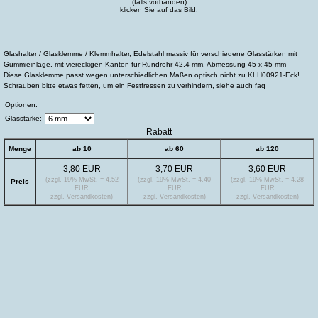
(falls vorhanden)
klicken Sie auf das Bild.
Glashalter / Glasklemme / Klemmhalter, Edelstahl massiv für verschiedene Glasstärken mit
Gummieinlage, mit viereckigen Kanten für Rundrohr 42,4 mm, Abmessung 45 x 45 mm
Diese Glasklemme passt wegen unterschiedlichen Maßen optisch nicht zu KLH00921-Eck!
Schrauben bitte etwas fetten, um ein Festfressen zu verhindern, siehe auch faq
Optionen:
Glasstärke:
Rabatt
Menge
ab 10
ab 60
ab 120
3,80 EUR
3,70 EUR
3,60 EUR
(zzgl. 19% MwSt. = 4,52
(zzgl. 19% MwSt. = 4,40
(zzgl. 19% MwSt. = 4,28
Preis
EUR
EUR
EUR
zzgl. Versandkosten)
zzgl. Versandkosten)
zzgl. Versandkosten)