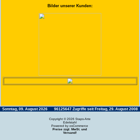
Bilder unserer Kunden:
Sonntag, 09. August 2026
96125647 Zugriffe seit Freitag, 29. August 2008
Copyright © 2026
Staps-Arte
Edelstahl
Powered by
osCommerce
Preise zzgl. MwSt. und
Versand!