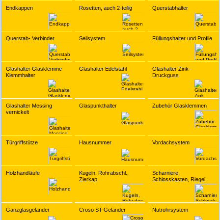
Endkappen
Rosetten, auch 2-teilig
Querstabhalter
Querstab- Verbinder
Seilsystem
Füllungshalter und Profile
Glashalter Glasklemme
Glashalter Edelstahl
Glashalter Zink-
Klemmhalter
Druckguss
Glashalter Messing
Glaspunkthalter
Zubehör Glasklemmen
vernickelt
Türgriffstütze
Hausnummer
Vordachsystem
Holzhandläufe
Kugeln, Rohrabschl.,
Scharniere,
Zierkap
Schlosskasten, Riegel
Ganzglasgeländer
Croso ST-Geländer
Nutrohrsystem