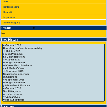
AGB
Batte­rie­gesetz
Kontakt
Impres­sum
Streit­bei­legung
Anfrage
leer
Shop History
Spra­chen