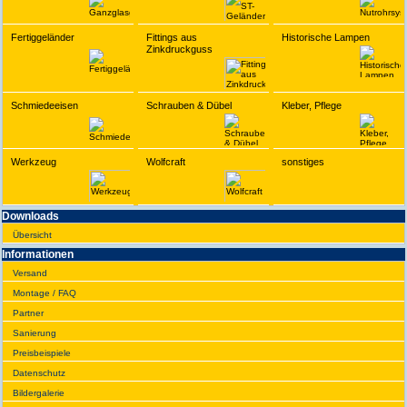
Fertiggeländer
Fittings aus
Historische Lampen
Zinkdruckguss
Schmiedeeisen
Schrauben & Dübel
Kleber, Pflege
Werkzeug
Wolfcraft
sonstiges
Downloads
Übersicht
Infor­ma­tionen
Versand
Montage / FAQ
Partner
Sanie­rung
Preis­beispiele
Daten­schutz
Bilder­galerie