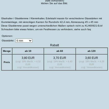
(falls vorhanden)
klicken Sie auf das Bild.
Glashalter / Glasklemme / Klemmhalter, Edelstahl massiv für verschiedene Glasstärken mit
Gummieinlage, mit viereckigen Kanten für Rundrohr 42,4 mm, Abmessung 45 x 45 mm
Diese Glasklemme passt wegen unterschiedlichen Maßen optisch nicht zu KLH00921-Eck!
Schrauben bitte etwas fetten, um ein Festfressen zu verhindern, siehe auch faq
Optionen:
Glasstärke:
Rabatt
Menge
ab 10
ab 60
ab 120
3,80 EUR
3,70 EUR
3,60 EUR
(zzgl. 19% MwSt. = 4,52
(zzgl. 19% MwSt. = 4,40
(zzgl. 19% MwSt. = 4,28
Preis
EUR
EUR
EUR
zzgl. Versandkosten)
zzgl. Versandkosten)
zzgl. Versandkosten)