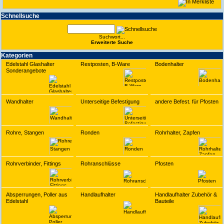
Schnell­suche
Suchwort...
Erwei­terte Suche
Kate­gorien
Edelstahl Glashalter
Restposten, B-Ware
Bodenhalter
Sonderangebote
Wandhalter
Unterseitige Befestigung
andere Befest. für Pfosten
Rohre, Stangen
Ronden
Rohrhalter, Zapfen
Rohrverbinder, Fittings
Rohranschlüsse
Pfosten
Absperrungen, Poller aus
Handlaufhalter
Handlaufhalter Zubehör &
Edelstahl
Bauteile