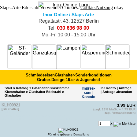
Staps-Arte Edelstahl verwendet Cookies.
Cookie-Nutzung
okay
Inox-Online / Staps Arte
Regattastr. 43, 12527 Berlin
030 636 98 00
Tel:
Mo.-Fr. 10:00 - 15:00 Uhr
Schmiedeeisen
Glashalter-Sonderkonditionen
Gruber-Design 16-er & Jugendstil
Start
»
Katalog
»
Glashalter Glasklemme
Impres­
Ihr Konto
|
Anfrage
Klemmhalter
»
Glashalter Edelstahl
»
|
Anfrage absenden
sum
|
Glashalter
Kontakt
KLH00921
3,99 EUR
[Glashalter]
(zzgl. 19% MwSt. = 4,75 EUR
EAN 4011879103187
zzgl. Versandkosten)
Artikelnummer vom Hersteller: CN6100424
ähnliche Artikelnummer von anderem Hersteller(2): E00921
x
Für eine grössere Darstellung