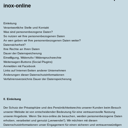
inox-online
Einleitung
Verantwortliche Stelle und Kontakt
Was sind personenbezogene Daten?
So nutzen wir Ihre personenbezogenen Daten
An wen geben wir Ihre personenbezogenen Daten weiter?
Datensicherheit?
Ihre Rechte an Ihren Daten
Dauer der Datenspeicherung
Einwilligung, Widerrufs-/ Widerspruchsrechte
Weitersagen-Buttons (Social Plugins)
Anmelden mit Facebook
Links auf Internet-Seiten anderer Unternehmen
Änderungen dieser Datenschutzinformationen
Verfahrensverzeichnis
Dauer der Datenspeicherung
0. Einleitung
Der Schutz der Privatsphäre und des Persönlichkeitsrechts unserer Kunden beim Besuch
unserer Website ist von entscheidender Bedeutung für eine vertrauensvolle Nutzung
unserer Angebote. Wenn Sie inox-online.de besuchen, werden personenbezogene Daten
erhoben, verarbeitet und genutzt („verwendet“). Wir möchten mit diesen
Datenschutzinformationen unser Engagement für einen sicheren und vertrauenswürdigen