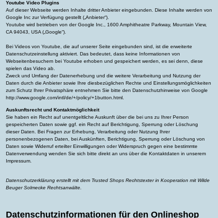
Youtube Video Plugins
Auf dieser Webseite werden Inhalte dritter Anbieter eingebunden. Diese Inhalte werden von
Google Inc zur Verfügung gestellt („Anbieter“).
Youtube wird betrieben von der Google Inc., 1600 Amphitheatre Parkway, Mountain View,
CA 94043, USA („Google“).
Bei Videos von Youtube, die auf unserer Seite eingebunden sind, ist die erweiterte
Datenschutzeinstellung aktiviert. Das bedeutet, dass keine Informationen von
Webseitenbesuchern bei Youtube erhoben und gespeichert werden, es sei denn, diese
spielen das Video ab.
Zweck und Umfang der Datenerhebung und die weitere Verarbeitung und Nutzung der
Daten durch die Anbieter sowie Ihre diesbezüglichen Rechte und Einstellungsmöglichkeiten
zum Schutz Ihrer Privatsphäre entnehmen Sie bitte den Datenschutzhinweise von Google
http://www.google.com/intl/de/+/policy/+1button.html
.
Auskunftsrecht und Kontaktmöglichkeit
Sie haben ein Recht auf unentgeltliche Auskunft über die bei uns zu Ihrer Person
gespeicherten Daten sowie ggf. ein Recht auf Berichtigung, Sperrung oder Löschung
dieser Daten. Bei Fragen zur Erhebung, Verarbeitung oder Nutzung Ihrer
personenbezogenen Daten, bei Auskünften, Berichtigung, Sperrung oder Löschung von
Daten sowie Widerruf erteilter Einwilligungen oder Widerspruch gegen eine bestimmte
Datenverwendung wenden Sie sich bitte direkt an uns über die Kontaktdaten in unserem
Impressum.
Datenschutzerklärung
erstellt mit dem
Trusted Shops
Rechtstexter in Kooperation mit
Wilde
Beuger Solmecke Rechtsanwälte
.
Datenschutzinformationen für den Onlineshop