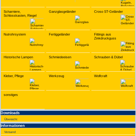
Scharniere,
Ganzglasgeländer
Croso ST-Geländer
Schlosskasten, Riegel
Nutrohrsystem
Fertiggeländer
Fittings aus
Zinkdruckguss
Historische Lampen
Schmiedeeisen
Schrauben & Dübel
Kleber, Pflege
Werkzeug
Wolfcraft
sonstiges
Downloads
Übersicht
Infor­ma­tionen
Versand