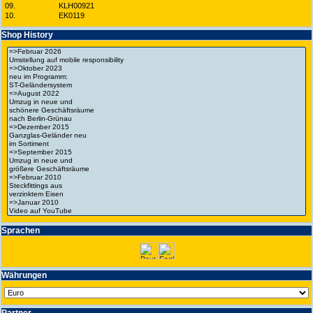
09.
KLH00921
10.
EK0119
Shop History
Spra­chen
Wäh­run­gen