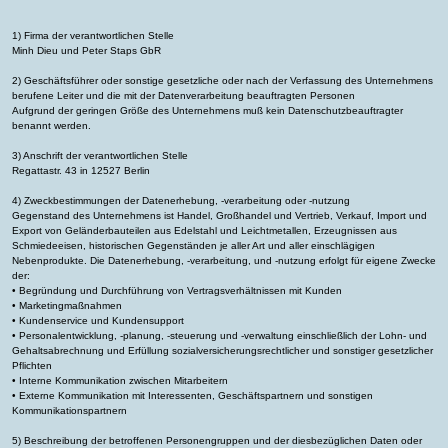
1) Firma der verantwortlichen Stelle
Minh Dieu und Peter Staps GbR
2) Geschäftsführer oder sonstige gesetzliche oder nach der Verfassung des Unternehmens
berufene Leiter und die mit der Datenverarbeitung beauftragten Personen
Aufgrund der geringen Größe des Unternehmens muß kein Datenschutzbeauftragter
benannt werden.
3) Anschrift der verantwortlichen Stelle
Regattastr. 43 in 12527 Berlin
4) Zweckbestimmungen der Datenerhebung, -verarbeitung oder -nutzung
Gegenstand des Unternehmens ist Handel, Großhandel und Vertrieb, Verkauf, Import und
Export von Geländerbauteilen aus Edelstahl und Leichtmetallen, Erzeugnissen aus
Schmiedeeisen, historischen Gegenständen je aller Art und aller einschlägigen
Nebenprodukte. Die Datenerhebung, -verarbeitung, und -nutzung erfolgt für eigene Zwecke
der:
• Begründung und Durchführung von Vertragsverhältnissen mit Kunden
• Marketingmaßnahmen
• Kundenservice und Kundensupport
• Personalentwicklung, -planung, -steuerung und -verwaltung einschließlich der Lohn- und
Gehaltsabrechnung und Erfüllung sozialversicherungsrechtlicher und sonstiger gesetzlicher
Pflichten
• Interne Kommunikation zwischen Mitarbeitern
• Externe Kommunikation mit Interessenten, Geschäftspartnern und sonstigen
Kommunikationspartnern
5) Beschreibung der betroffenen Personengruppen und der diesbezüglichen Daten oder