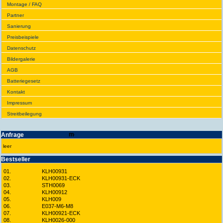
Montage / FAQ
Partner
Sanie­rung
Preis­beispiele
Daten­schutz
Bilder­galerie
AGB
Batte­rie­gesetz
Kontakt
Impres­sum
Streit­bei­legung
Anfrage
leer
Best­seller
01.
KLH00931
02.
KLH00931-ECK
03.
STH0069
04.
KLH00912
05.
KLH009
06.
E037-M6-M8
07.
KLH00921-ECK
08.
KLH0026-000