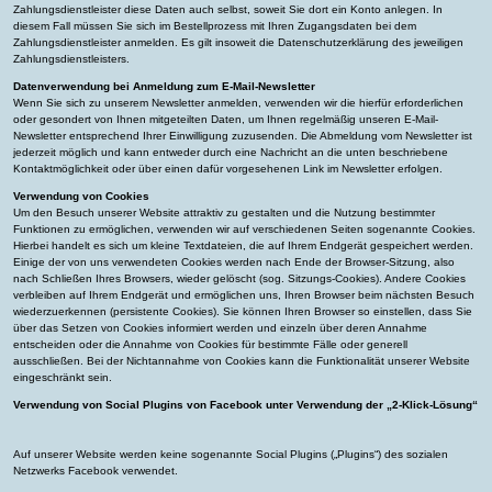
Zahlungsdienstleister diese Daten auch selbst, soweit Sie dort ein Konto anlegen. In
diesem Fall müssen Sie sich im Bestellprozess mit Ihren Zugangsdaten bei dem
Zahlungsdienstleister anmelden. Es gilt insoweit die Datenschutzerklärung des jeweiligen
Zahlungsdienstleisters.
Datenverwendung bei Anmeldung zum E-Mail-Newsletter
Wenn Sie sich zu unserem Newsletter anmelden, verwenden wir die hierfür erforderlichen
oder gesondert von Ihnen mitgeteilten Daten, um Ihnen regelmäßig unseren E-Mail-
Newsletter entsprechend Ihrer Einwilligung zuzusenden. Die Abmeldung vom Newsletter ist
jederzeit möglich und kann entweder durch eine Nachricht an die unten beschriebene
Kontaktmöglichkeit oder über einen dafür vorgesehenen Link im Newsletter erfolgen.
Verwendung von Cookies
Um den Besuch unserer Website attraktiv zu gestalten und die Nutzung bestimmter
Funktionen zu ermöglichen, verwenden wir auf verschiedenen Seiten sogenannte Cookies.
Hierbei handelt es sich um kleine Textdateien, die auf Ihrem Endgerät gespeichert werden.
Einige der von uns verwendeten Cookies werden nach Ende der Browser-Sitzung, also
nach Schließen Ihres Browsers, wieder gelöscht (sog. Sitzungs-Cookies). Andere Cookies
verbleiben auf Ihrem Endgerät und ermöglichen uns, Ihren Browser beim nächsten Besuch
wiederzuerkennen (persistente Cookies). Sie können Ihren Browser so einstellen, dass Sie
über das Setzen von Cookies informiert werden und einzeln über deren Annahme
entscheiden oder die Annahme von Cookies für bestimmte Fälle oder generell
ausschließen. Bei der Nichtannahme von Cookies kann die Funktionalität unserer Website
eingeschränkt sein.
Verwendung von Social Plugins von Facebook unter Verwendung der „2-Klick-Lösung“
Auf unserer Website werden keine sogenannte Social Plugins („Plugins“) des sozialen
Netzwerks Facebook verwendet.