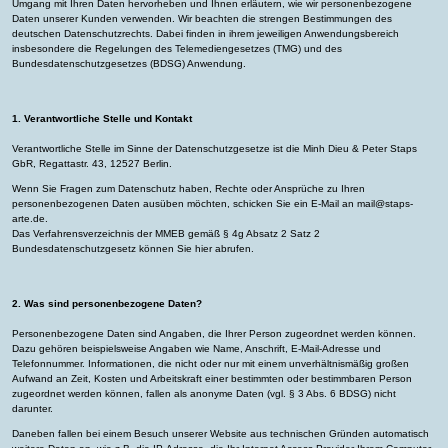
Umgang mit Ihren Daten hervorheben und Ihnen erläutern, wie wir personenbezogene
Daten unserer Kunden verwenden. Wir beachten die strengen Bestimmungen des
deutschen Datenschutzrechts. Dabei finden in ihrem jeweiligen Anwendungsbereich
insbesondere die Regelungen des Telemediengesetzes (TMG) und des
Bundesdatenschutzgesetzes (BDSG) Anwendung.
1. Verantwortliche Stelle und Kontakt
Verantwortliche Stelle im Sinne der Datenschutzgesetze ist die Minh Dieu & Peter Staps
GbR, Regattastr. 43, 12527 Berlin.
Wenn Sie Fragen zum Datenschutz haben, Rechte oder Ansprüche zu Ihren
personenbezogenen Daten ausüben möchten, schicken Sie ein E-Mail an mail@staps-
arte.de.
Das Verfahrensverzeichnis der MMEB gemäß § 4g Absatz 2 Satz 2
Bundesdatenschutzgesetz können Sie
hier
abrufen.
2. Was sind personenbezogene Daten?
Personenbezogene Daten sind Angaben, die Ihrer Person zugeordnet werden können.
Dazu gehören beispielsweise Angaben wie Name, Anschrift, E-Mail-Adresse und
Telefonnummer. Informationen, die nicht oder nur mit einem unverhältnismäßig großen
Aufwand an Zeit, Kosten und Arbeitskraft einer bestimmten oder bestimmbaren Person
zugeordnet werden können, fallen als anonyme Daten (vgl. § 3 Abs. 6 BDSG) nicht
darunter.
Daneben fallen bei einem Besuch unserer Website aus technischen Gründen automatisch