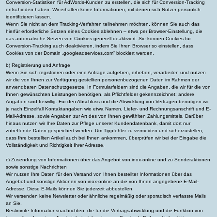
Conversion-Statistiken für AdWords-Kunden zu erstellen, die sich für Conversion-Tracking
entschieden haben. Wir erhalten keine Informationen, mit denen sich Nutzer persönlich
identifizieren lassen.
Wenn Sie nicht an dem Tracking-Verfahren teilnehmen möchten, können Sie auch das
hierfür erforderliche Setzen eines Cookies ablehnen – etwa per Browser-Einstellung, die
das automatische Setzen von Cookies generell deaktiviert. Sie können Cookies für
Conversion-Tracking auch deaktivieren, indem Sie Ihren Browser so einstellen, dass
Cookies von der Domain „googleadservices.com“ blockiert werden.
b) Registrierung und Anfrage
Wenn Sie sich registrieren oder eine Anfrage aufgeben, erheben, verarbeiten und nutzen
wir die von Ihnen zur Verfügung gestellten personenbezogenen Daten im Rahmen der
anwendbaren Datenschutzgesetze. In Formularfeldern sind die Angaben, die wir für die von
Ihnen gewünschten Leistungen benötigen, als Pflichtfelder gekennzeichnet; andere
Angaben sind freiwillig. Für den Abschluss und die Abwicklung von Verträgen benötigen wir
je nach Einzelfall Kontaktangaben wie etwa Namen, Liefer- und Rechnungsanschrift und E-
Mail-Adresse, sowie Angaben zur Art des von Ihnen gewählten Zahlungsmittels. Darüber
hinaus nutzen wir Ihre Daten zur Pflege unserer Kundendatenbank, damit dort nur
zutreffende Daten gespeichert werden. Um Tippfehler zu vermeiden und sicherzustellen,
dass Ihre bestellten Artikel auch bei Ihnen ankommen, überprüfen wir bei der Eingabe die
Vollständigkeit und Richtigkeit Ihrer Adresse.
c) Zusendung von Informationen über das Angebot von inox-online und zu Sonderaktionen
sowie sonstige Nachrichten
Wir nutzen Ihre Daten für den Versand von Ihnen bestellter Informationen über das
Angebot und sonstige Aktionen von inox-online an die von Ihnen angegebene E-Mail-
Adresse. Diese E-Mails können Sie jederzeit abbestellen.
Wir versenden keine Newsletter oder ähnliche regelmäßig oder sporadisch verfasste Mails
an Sie.
Bestimmte Informationsnachrichten, die für die Vertragsabwicklung und die Funktion von