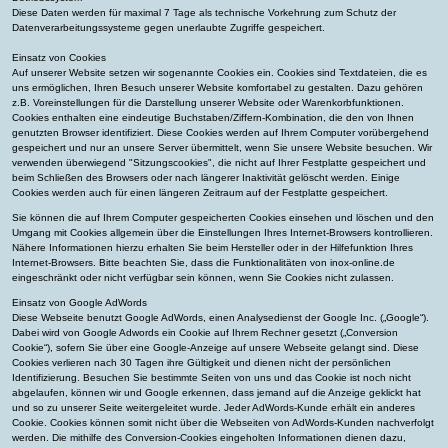
Diese Daten werden für maximal 7 Tage als technische Vorkehrung zum Schutz der
Datenverarbeitungssysteme gegen unerlaubte Zugriffe gespeichert.
Einsatz von Cookies
Auf unserer Website setzen wir sogenannte Cookies ein. Cookies sind Textdateien, die es
uns ermöglichen, Ihren Besuch unserer Website komfortabel zu gestalten. Dazu gehören
z.B. Voreinstellungen für die Darstellung unserer Website oder Warenkorbfunktionen.
Cookies enthalten eine eindeutige Buchstaben/Ziffern-Kombination, die den von Ihnen
genutzten Browser identifiziert. Diese Cookies werden auf Ihrem Computer vorübergehend
gespeichert und nur an unsere Server übermittelt, wenn Sie unsere Website besuchen. Wir
verwenden überwiegend "Sitzungscookies", die nicht auf Ihrer Festplatte gespeichert und
beim Schließen des Browsers oder nach längerer Inaktivität gelöscht werden. Einige
Cookies werden auch für einen längeren Zeitraum auf der Festplatte gespeichert.
Sie können die auf Ihrem Computer gespeicherten Cookies einsehen und löschen und den
Umgang mit Cookies allgemein über die Einstellungen Ihres Internet-Browsers kontrollieren.
Nähere Informationen hierzu erhalten Sie beim Hersteller oder in der Hilfefunktion Ihres
Internet-Browsers. Bitte beachten Sie, dass die Funktionalitäten von inox-online.de
eingeschränkt oder nicht verfügbar sein können, wenn Sie Cookies nicht zulassen.
Einsatz von Google AdWords
Diese Webseite benutzt Google AdWords, einen Analysedienst der Google Inc. („Google“).
Dabei wird von Google Adwords ein Cookie auf Ihrem Rechner gesetzt („Conversion
Cookie“), sofern Sie über eine Google-Anzeige auf unsere Webseite gelangt sind. Diese
Cookies verlieren nach 30 Tagen ihre Gültigkeit und dienen nicht der persönlichen
Identifizierung. Besuchen Sie bestimmte Seiten von uns und das Cookie ist noch nicht
abgelaufen, können wir und Google erkennen, dass jemand auf die Anzeige geklickt hat
und so zu unserer Seite weitergeleitet wurde. Jeder AdWords-Kunde erhält ein anderes
Cookie. Cookies können somit nicht über die Webseiten von AdWords-Kunden nachverfolgt
werden. Die mithilfe des Conversion-Cookies eingeholten Informationen dienen dazu,