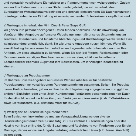
und vertraglich verpflichtete Dienstleister und Partnerunternehmen weitergegeben. Zudem
werden Ihre Daten von uns nur an Stellen weitergeleitet, die sich innerhalb des
Europäischen Wirtschaftsraums befinden und deshalb dem strengen EU-Datenschutzrecht
unterliegen oder die zur Einhaltung eines entsprechenden Schutzniveaus verpflichtet sind.
a) Weitergabe innerhalb der Minh Dieu & Peter Staps GbR
Wir geben Ihre personenbezogenen Daten für den Abschluss und die Abwicklung von
Verträgen über Angebote auf unserer Website nur innerhalb unseres Unternehmens an
zentralen Datenbanken und für interne Abrechnungs- und Buchhaltungszwecke weiter. Das
ist insbesondere erforderlich, damit Sie alle unsere Angebote nutzen können. Wenn Sie
eine Abholung bei uns wünschen, erhält unser Lagermitarbeiter Informationen über Ihre
Anfrage, um diese abwickeln zu können. Wenn Sie sich bei Fragen, Reklamationen oder
Retouren sowie sonstigen Beschwerden an uns wenden, erhält der betreffende
Sachbearbeiter ebenfalls Zugriff auf Ihre Bestelldaten, um Ihr Anliegen bearbeiten zu
können.
b) Weitergabe an Produktpartner
Im Rahmen unseres Angebots auf unserer Website arbeiten wir für bestimmte
Produktgruppen mit verschiedenen Partnerunternehmen zusammen. Sollten Sie Produkte
dieser Partner bestellen, geben wir Ihre bei der Registrierung angegebenen und ggf. bei
anderen Einkäufen oder unter „Mein Kundenkonto“ ergänzten personenbezogenen Daten
für den Abschluss und die Abwicklung von Verträgen an diese weiter (insb. E-Mail-Adresse
sowie Lieferanschrift, u.U. Telefonnummer für tel. Avis).
c) Weitergabe an Dienstleistungsunternehmen
Beim Betrieb von inox-online.de und zur Vertragsabwicklung werden diverse
Dienstleistungsunternehmen für uns tätig, z.B. für zentrale IT-Dienstleistungen oder das
Hosting von inox-online.de, für die Bezahlung und Auslieferung von Produkten oder für die
Montage, denen wir die zur Aufgabenerfüllung erforderlichen Daten (z.B. Name, Anschrift)
weitergeben.