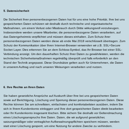
5. Datensicherheit
Die Sicherheit Ihrer personenbezogenen Daten hat für uns eine hohe Priorität. Ihre bei uns
gespeicherten Daten schützen wir deshalb durch technische und organisatorische
Maßnahmen, um einem Verlust oder Missbrauch durch Dritte wirkungsvoll vorzubeugen.
Insbesondere werden unsere Mitarbeiter, die personenbezogene Daten verarbeiten, auf
das Datengeheimnis verpflichtet und müssen dieses einhalten. Zum Schutz ihrer
personenbezogenen Daten werden diese ab ende Mai 2018 verschlüsselt übertragen. Zum
Schutz der Kommunikation über Ihren Internet-Browser verwenden wir z.B. SSL=Secure
Socket Layer. Dies erkennen Sie an dem Schloss-Symbol, das Ihr Browser bei einer SSL-
Verbindung anzeigt. Um den dauerhaften Schutz Ihrer Daten zu gewährleisten, werden die
technischen Sicherheitsmaßnahmen regelmäßig überprüft und falls erforderlich an den
Stand der Technik angepasst. Diese Grundsätze gelten auch für Unternehmen, die Daten
in unserem Auftrag und nach unseren Weisungen verarbeiten und nutzen.
6. Ihre Rechte an Ihren Daten
Sie haben gesetzliche Ansprüche auf Auskunft über Ihre bei uns gespeicherten Daten
sowie auf Berichtigung, Löschung und Sperrung dieser personenbezogenen Daten. Diese
Rechte können Sie am schnellsten, einfachsten und komfortabelsten ausüben, indem Sie
sich in Ihrem Kundenkonto einloggen und Ihre dort gespeicherten Daten direkt bearbeiten
oder Ihr Kundenkonto insgesamt löschen. Bitte sichern Sie deshalb vor Geltendmachung
eines Löschungsanspruchs Ihre Daten. Daten, die wir aufgrund gesetzlicher,
satzungsmäßiger oder vertraglicher Aufbewahrungspflichten speichern müssen, werden
statt einer Löschung gesperrt, um eine Nutzung für andere Zwecke zu verhindern.