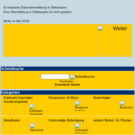
8) Geplante Datenübermittlung in Drittstaaten
Eine Übermittlung in Drittstaaten ist nicht geplant
Berlin im Mai 2018
Schnell­suche
Suchwort...
Erwei­terte Suche
Kate­gorien
Edelstahl Glashalter
Restposten, B-Ware
Bodenhalter
Sonderangebote
Wandhalter
Unterseitige Befestigung
andere Befest. für Pfosten