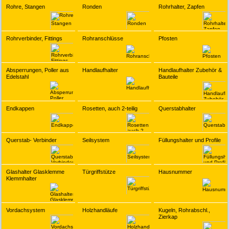
Rohre, Stangen
Ronden
Rohrhalter, Zapfen
Rohrverbinder, Fittings
Rohranschlüsse
Pfosten
Absperrungen, Poller aus
Handlaufhalter
Handlaufhalter Zubehör &
Edelstahl
Bauteile
Endkappen
Rosetten, auch 2-teilig
Querstabhalter
Querstab- Verbinder
Seilsystem
Füllungshalter und Profile
Glashalter Glasklemme
Türgriffstütze
Hausnummer
Klemmhalter
Vordachsystem
Holzhandläufe
Kugeln, Rohrabschl.,
Zierkap