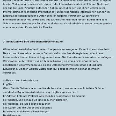
weitere Daten an, wie z.B. die IP-Adresse, die Ihr Internet Access-Provider Ihrem Computer
bei der Verbindung zum Internet zuweist, oder Informationen über die Internet-Seite, von
der aus Sie unser Angebot aufgerufen haben, oder über den von Ihnen verwendeten
Internet-Browser (technische Informationen). Diese technischen Informationen können im
Einzelfall personenbezogene Daten sein. Im Regelfall verwenden wir technische
Informationen aber nur, soweit dies aus technischen Gründen für den Betrieb und zum
Schutz unserer Website vor Angriffen und Missbrauch erforderlich ist sowie pseudonymisiert
oder anonymisiert für statistische Zwecke.
3. So nutzen wir Ihre personenbezogenen Daten
Wir erheben, verarbeiten und nutzen Ihre personenbezogenen Daten insbesondere beim
Besuch von inox-online.de, wenn Sie sich auf inox-online.de registrieren oder in ein
bestehendes Kundenkonto einloggen und wenn Sie Produkte auf inox-online.de anfragen.
Wir verwenden Ihre Daten nur in Übereinstimmung mit den jeweils anwendbaren
gesetzlichen Bestimmungen und diesen Datenschutzhinweisen sowie ggf. mit Ihrer
Einwilligung. Vielfach werden Daten auch nur pseudonymisiert oder anonymisiert
verwendet.
a) Besuch von inox-online.de
Logfiles
Wenn Sie die Seiten von inox-online.de besuchen, werden aus technischen Gründen
standardmäßig in Protokolldateien, sog. Logfiles, gespeichert:
IP-Adresse (Internet-Protokoll-Adresse) des zugreifenden Computers
die Website, von der aus Sie uns besuchen (Referrer)
die Websites, die Sie bei uns besuchen
das Datum und die Dauer des Besuches
Browsertyp und Browser-Einstellungen
Betriebssystem