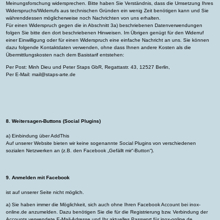
Meinungsforschung widersprechen. Bitte haben Sie Verständnis, dass die Umsetzung Ihres
Widerspruchs/Widerrufs aus technischen Gründen ein wenig Zeit benötigen kann und Sie
währenddessen möglicherweise noch Nachrichten von uns erhalten.
Für einen Widerspruch gegen die in Abschnitt 3a) beschriebenen Datenverwendungen
folgen Sie bitte den dort beschriebenen Hinweisen. Im Übrigen genügt für den Widerruf
einer Einwilligung oder für einen Widerspruch eine einfache Nachricht an uns. Sie können
dazu folgende Kontaktdaten verwenden, ohne dass Ihnen andere Kosten als die
Übermittlungskosten nach dem Basistarif entstehen:
Per Post: Minh Dieu und Peter Staps GbR, Regattastr. 43, 12527 Berlin,
Per E-Mail: mail@staps-arte.de
8. Weitersagen-Buttons (Social Plugins)
a) Einbindung über AddThis
Auf unserer Website bieten wir keine sogenannte Social Plugins von verschiedenen
sozialen Netzwerken an (z.B. den Facebook „Gefällt mir“-Button“).
9. Anmelden mit Facebook
ist auf unserer Seite nicht möglich.
a) Sie haben immer die Möglichkeit, sich auch ohne Ihren Facebook Account bei inox-
online.de anzumelden. Dazu benötigen Sie die für die Registrierung bzw. Verbindung der
Accounts verwendete E-Mail-Adresse und Ihr aktuelles Passwort für inox-online.de.