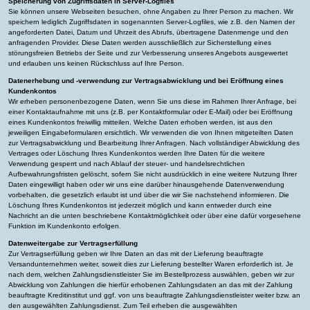
Speicherung von Zugriffsdaten in Server-Logfiles
Sie können unsere Webseiten besuchen, ohne Angaben zu Ihrer Person zu machen. Wir
speichern lediglich Zugriffsdaten in sogenannten Server-Logfiles, wie z.B. den Namen der
angeforderten Datei, Datum und Uhrzeit des Abrufs, übertragene Datenmenge und den
anfragenden Provider. Diese Daten werden ausschließlich zur Sicherstellung eines
störungsfreien Betriebs der Seite und zur Verbesserung unseres Angebots ausgewertet
und erlauben uns keinen Rückschluss auf Ihre Person.
Datenerhebung und -verwendung zur Vertragsabwicklung und bei Eröffnung eines
Kundenkontos
Wir erheben personenbezogene Daten, wenn Sie uns diese im Rahmen Ihrer Anfrage, bei
einer Kontaktaufnahme mit uns (z.B. per Kontaktformular oder E-Mail) oder bei Eröffnung
eines Kundenkontos freiwillig mitteilen. Welche Daten erhoben werden, ist aus den
jeweiligen Eingabeformularen ersichtlich. Wir verwenden die von Ihnen mitgeteilten Daten
zur Vertragsabwicklung und Bearbeitung Ihrer Anfragen. Nach vollständiger Abwicklung des
Vertrages oder Löschung Ihres Kundenkontos werden Ihre Daten für die weitere
Verwendung gesperrt und nach Ablauf der steuer- und handelsrechtlichen
Aufbewahrungsfristen gelöscht, sofern Sie nicht ausdrücklich in eine weitere Nutzung Ihrer
Daten eingewilligt haben oder wir uns eine darüber hinausgehende Datenverwendung
vorbehalten, die gesetzlich erlaubt ist und über die wir Sie nachstehend informieren. Die
Löschung Ihres Kundenkontos ist jederzeit möglich und kann entweder durch eine
Nachricht an die unten beschriebene Kontaktmöglichkeit oder über eine dafür vorgesehene
Funktion im Kundenkonto erfolgen.
Datenweitergabe zur Vertragserfüllung
Zur Vertragserfüllung geben wir Ihre Daten an das mit der Lieferung beauftragte
Versandunternehmen weiter, soweit dies zur Lieferung bestellter Waren erforderlich ist. Je
nach dem, welchen Zahlungsdienstleister Sie im Bestellprozess auswählen, geben wir zur
Abwicklung von Zahlungen die hierfür erhobenen Zahlungsdaten an das mit der Zahlung
beauftragte Kreditinstitut und ggf. von uns beauftragte Zahlungsdienstleister weiter bzw. an
den ausgewählten Zahlungsdienst. Zum Teil erheben die ausgewählten