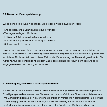
6.1 Dauer der Datenspeicherung
Wir speichern Ihre Daten so lange, wie es der jeweilige Zweck erfordert:
- Angebotsdaten: 1 Jahr (Rückmeldung Kunde),
- Vertragsunterlagen: 10 Jahre,
- IP-Daten: 3 Jahre (regelmäßige Verjährung)
- Rechtsangelegenheiten: 6 Jahre (§ 50 BRAO)
- Schadensfälle: 10 Jahre
Soweit für bestimmte Daten, die für die Abwicklung von Kaufverträgen verarbeitet werden,
eine steuerrechtliche Aufbewahrungsfrist besteht (Belegdaten), beläuft sich die Speicherfrist
auf 6 bzw. 10 Jahre. Während dieser Zeit ist die Verarbeitung der Daten eingeschränkt. Die
Aufbewahrungspflicht beginnt mit dem Ende des Kalenderjahres, in dem das Angebot
abgegeben bzw. der Vertrag erfüllt wurde.
7. Einwilligung, Widerrufs-/ Widerspruchsrechte
Soweit wir Daten für einen Zweck nutzen, der nach den gesetzlichen Bestimmungen Ihre
Einwilligung erfordert, werden wir Sie stets um Ihr ausdrückliches Einverständnis bitten und
Ihre Einwilligung gemäß den datenschutzrechtlichen Vorschriften protokollieren. Sie können
Ihr einmal gegebenes Einverständnis jederzeit mit Wirkung für die Zukunft widerrufen
und/oder künftigen Verwendungen Ihrer Daten für Zwecke der Werbung, Markt- und