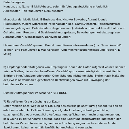
Datenkategorien
Kunden: u.a. Name, E-Mail-Adresse; sofern für Vertragsabwicklung erforderlich:
Adressdaten, Telefonnummer, Geburtsdatum
Mitarbeiter der Media Markt E-Business GmbH sowie Bewerber, Auszubildende,
Praktikanten, frühere Mitarbeiter: Personaldaten (u.a. Name, Anschrift, Personalnummer,
Staatsangehörigkeit, Geburtsdatum, Angaben zur Qualifikation, Ein- und Austritt, Lohn- und
Gehaltsdaten, Renten- und Sozialversicherungsdaten, Bewerbungen, Arbeitszeugnisse,
Abmahnungen, Gehaltsdaten, Bankverbindungen)
Lieferanten, Geschäftspartner: Kontakt- und Kommunikationsdaten (u.a. Name, Anschrift,
Telefon- und Faxnummer, E-Mail-Adressen, Unternehmenszugehörigkeit und Position, E-
Mails)
6) Empfänger oder Kategorien von Empfängern, denen die Daten mitgeteilt werden können
Interne Stellen, die an den betroffenen Geschäftsprozessen beteiligt sind, soweit für die
Erfüllung ihrer Aufgaben erforderlich Öffentliche und nichtöffentliche Stellen nach Maßgabe
der jeweils anwendbaren gesetzlichen Bestimmungen sowie mit Einwilligung der
betroffenen Personen
Externe Auftragnehmer im Sinne von §11 BDSG
7) Regelfristen für die Löschung der Daten
Daten werden nach Wegfall oder Erfüllung des Zwecks gelöscht bzw. gesperrt, für den sie
erhoben wurden. Im Fall der Sperrung erfolgt die Löschung sobald gesetzliche,
satzungsmäßige oder vertragliche Aufbewahrungspflichten nicht mehr entgegenstehen,
kein Grund zu der Annahme besteht, dass eine Löschung schutzwürdige Interessen der
betroffenen Person beeinträchtigt und eine Löschung wegen der besonderen Art der
Speicherung keinen unverhältnismäßig hohen Aufwand verursacht.