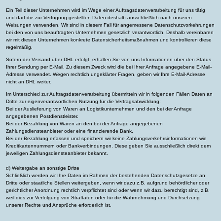
Ein Teil dieser Unternehmen wird im Wege einer Auftragsdatenverarbeitung für uns tätig
und darf die zur Verfügung gestellten Daten deshalb ausschließlich nach unseren
Weisungen verwenden. Wir sind in diesem Fall für angemessene Datenschutzvorkehrungen
bei den von uns beauftragten Unternehmen gesetzlich verantwortlich. Deshalb vereinbaren
wir mit diesen Unternehmen konkrete Datensicherheitsmaßnahmen und kontrollieren diese
regelmäßig.
Sofern der Versand über DHL erfolgt, erhalten Sie von uns Informationen über den Status
Ihrer Sendung per E-Mail. Zu diesem Zweck wird die bei Ihrer Anfrage angegebene E-Mail-
Adresse verwendet. Wegen rechtlich ungeklärter Fragen, geben wir Ihre E-Mail-Adresse
nicht an DHL weiter.
Im Unterschied zur Auftragsdatenverarbeitung übermitteln wir in folgenden Fällen Daten an
Dritte zur eigenverantwortlichen Nutzung für die Vertragsabwicklung:
Bei der Auslieferung von Waren an Logistikunternehmen und den bei der Anfrage
angegebenen Postdienstleister.
Bei der Bezahlung von Waren an den bei der Anfrage angegebenen
Zahlungsdiensteanbieter oder eine finanzierende Bank.
Bei der Bezahlung erfassen und speichern wir keine Zahlungsverkehrsinformationen wie
Kreditkartennummern oder Bankverbindungen. Diese geben Sie ausschließlich direkt dem
jeweiligen Zahlungsdiensteanbieter bekannt.
d) Weitergabe an sonstige Dritte
Schließlich werden wir Ihre Daten im Rahmen der bestehenden Datenschutzgesetze an
Dritte oder staatliche Stellen weitergeben, wenn wir dazu z.B. aufgrund behördlicher oder
gerichtlicher Anordnung rechtlich verpflichtet sind oder wenn wir dazu berechtigt sind, z.B.
weil dies zur Verfolgung von Straftaten oder für die Wahrnehmung und Durchsetzung
unserer Rechte und Ansprüche erforderlich ist.