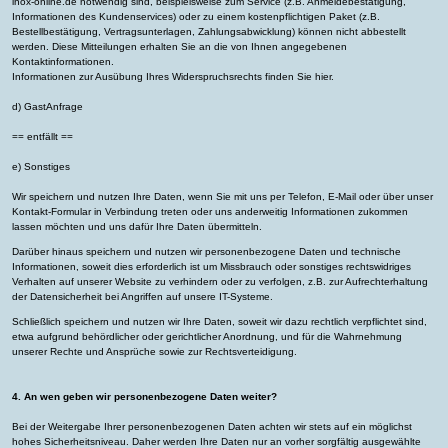
inox-online.de notwendig sind, beispielsweise zum Service (z.B. Anmeldebestätigung,
Informationen des Kundenservices) oder zu einem kostenpflichtigen Paket (z.B.
Bestellbestätigung, Vertragsunterlagen, Zahlungsabwicklung) können nicht abbestellt
werden. Diese Mitteilungen erhalten Sie an die von Ihnen angegebenen
Kontaktinformationen.
Informationen zur Ausübung Ihres Widerspruchsrechts finden Sie
hier.
d) GastAnfrage
== entfällt ==
e) Sonstiges
Wir speichern und nutzen Ihre Daten, wenn Sie mit uns per Telefon, E-Mail oder über unser
Kontakt-Formular in Verbindung treten oder uns anderweitig Informationen zukommen
lassen möchten und uns dafür Ihre Daten übermitteln.
Darüber hinaus speichern und nutzen wir personenbezogene Daten und technische
Informationen, soweit dies erforderlich ist um Missbrauch oder sonstiges rechtswidriges
Verhalten auf unserer Website zu verhindern oder zu verfolgen, z.B. zur Aufrechterhaltung
der Datensicherheit bei Angriffen auf unsere IT-Systeme.
Schließlich speichern und nutzen wir Ihre Daten, soweit wir dazu rechtlich verpflichtet sind,
etwa aufgrund behördlicher oder gerichtlicher Anordnung, und für die Wahrnehmung
unserer Rechte und Ansprüche sowie zur Rechtsverteidigung.
4. An wen geben wir personenbezogene Daten weiter?
Bei der Weitergabe Ihrer personenbezogenen Daten achten wir stets auf ein möglichst
hohes Sicherheitsniveau. Daher werden Ihre Daten nur an vorher sorgfältig ausgewählte