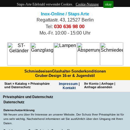
Staps-Arte Edelstahl verwendet Cookies.
Cookie-Nutzung
okay
Inox-Online / Staps Arte
Regattastr. 43, 12527 Berlin
030 636 98 00
Tel:
Mo.-Fr. 10:00 - 15:00 Uhr
Schmiedeeisen
Glashalter-Sonderkonditionen
Gruber-Design 16-er & Jugendstil
Start
»
Katalog
»
Privatsphäre
Impres­sum
|
Ihr Konto
|
Anfrage
|
und Datenschutz
Anfrage absenden
Kontakt
Privatsphäre und Datenschutz
Datenschutz
Datenschutzerklärung
Wir freuen uns über Ihr Interesse an unserer Website. Der Schutz Ihrer Privatsphäre ist für
uns sehr wichtig. Nachstehend informieren wir Sie ausführlich über den Umgang mit Ihren
Daten.