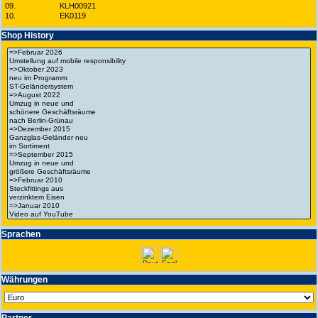
09.
KLH00921
10.
EK0119
Shop History
Spra­chen
Wäh­run­gen