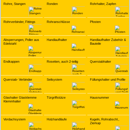
Rohre, Stangen
Ronden
Rohrhalter, Zapfen
Rohrverbinder, Fittings
Rohranschlüsse
Pfosten
Absperrungen, Poller aus
Handlaufhalter
Handlaufhalter Zubehör &
Edelstahl
Bauteile
Endkappen
Rosetten, auch 2-teilig
Querstabhalter
Querstab- Verbinder
Seilsystem
Füllungshalter und Profile
Glashalter Glasklemme
Türgriffstütze
Hausnummer
Klemmhalter
Vordachsystem
Holzhandläufe
Kugeln, Rohrabschl.,
Zierkap