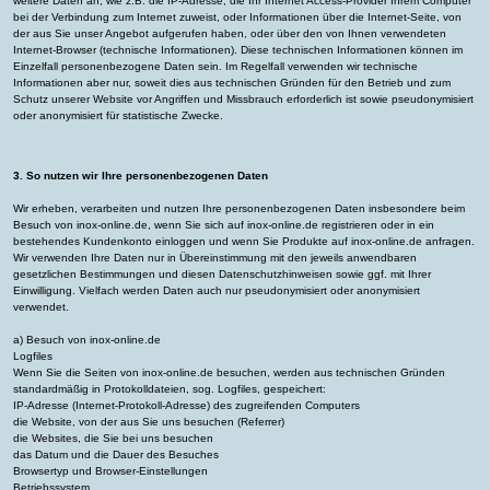
weitere Daten an, wie z.B. die IP-Adresse, die Ihr Internet Access-Provider Ihrem Computer
bei der Verbindung zum Internet zuweist, oder Informationen über die Internet-Seite, von
der aus Sie unser Angebot aufgerufen haben, oder über den von Ihnen verwendeten
Internet-Browser (technische Informationen). Diese technischen Informationen können im
Einzelfall personenbezogene Daten sein. Im Regelfall verwenden wir technische
Informationen aber nur, soweit dies aus technischen Gründen für den Betrieb und zum
Schutz unserer Website vor Angriffen und Missbrauch erforderlich ist sowie pseudonymisiert
oder anonymisiert für statistische Zwecke.
3. So nutzen wir Ihre personenbezogenen Daten
Wir erheben, verarbeiten und nutzen Ihre personenbezogenen Daten insbesondere beim
Besuch von inox-online.de, wenn Sie sich auf inox-online.de registrieren oder in ein
bestehendes Kundenkonto einloggen und wenn Sie Produkte auf inox-online.de anfragen.
Wir verwenden Ihre Daten nur in Übereinstimmung mit den jeweils anwendbaren
gesetzlichen Bestimmungen und diesen Datenschutzhinweisen sowie ggf. mit Ihrer
Einwilligung. Vielfach werden Daten auch nur pseudonymisiert oder anonymisiert
verwendet.
a) Besuch von inox-online.de
Logfiles
Wenn Sie die Seiten von inox-online.de besuchen, werden aus technischen Gründen
standardmäßig in Protokolldateien, sog. Logfiles, gespeichert:
IP-Adresse (Internet-Protokoll-Adresse) des zugreifenden Computers
die Website, von der aus Sie uns besuchen (Referrer)
die Websites, die Sie bei uns besuchen
das Datum und die Dauer des Besuches
Browsertyp und Browser-Einstellungen
Betriebssystem