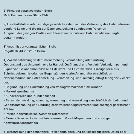
1) Firma der verantwortlichen Stelle
Minh Dieu und Peter Staps GbR
2) Geschäftsführer oder sonstige gesetzliche oder nach der Verfassung des Unternehmens
berufene Leiter und die mit der Datenverarbeitung beauftragten Personen
Aufgrund der geringen Größe des Unternehmens muß kein Datenschutzbeauftragter
benannt werden.
3) Anschrift der verantwortlichen Stelle
Regattastr. 43 in 12527 Berlin
4) Zweckbestimmungen der Datenerhebung, -verarbeitung oder -nutzung
Gegenstand des Unternehmens ist Handel, Großhandel und Vertrieb, Verkauf, Import und
Export von Geländerbauteilen aus Edelstahl und Leichtmetallen, Erzeugnissen aus
Schmiedeeisen, historischen Gegenständen je aller Art und aller einschlägigen
Nebenprodukte. Die Datenerhebung, -verarbeitung, und -nutzung erfolgt für eigene Zwecke
der:
• Begründung und Durchführung von Vertragsverhältnissen mit Kunden
• Marketingmaßnahmen
• Kundenservice und Kundensupport
• Personalentwicklung, -planung, -steuerung und -verwaltung einschließlich der Lohn- und
Gehaltsabrechnung und Erfüllung sozialversicherungsrechtlicher und sonstiger gesetzlicher
Pflichten
• Interne Kommunikation zwischen Mitarbeitern
• Externe Kommunikation mit Interessenten, Geschäftspartnern und sonstigen
Kommunikationspartnern
5) Beschreibung der betroffenen Personengruppen und der diesbezüglichen Daten oder