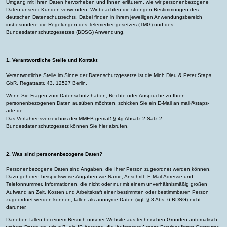
Umgang mit Ihren Daten hervorheben und Ihnen erläutern, wie wir personenbezogene
Daten unserer Kunden verwenden. Wir beachten die strengen Bestimmungen des
deutschen Datenschutzrechts. Dabei finden in ihrem jeweiligen Anwendungsbereich
insbesondere die Regelungen des Telemediengesetzes (TMG) und des
Bundesdatenschutzgesetzes (BDSG) Anwendung.
1. Verantwortliche Stelle und Kontakt
Verantwortliche Stelle im Sinne der Datenschutzgesetze ist die Minh Dieu & Peter Staps
GbR, Regattastr. 43, 12527 Berlin.
Wenn Sie Fragen zum Datenschutz haben, Rechte oder Ansprüche zu Ihren
personenbezogenen Daten ausüben möchten, schicken Sie ein E-Mail an mail@staps-
arte.de.
Das Verfahrensverzeichnis der MMEB gemäß § 4g Absatz 2 Satz 2
Bundesdatenschutzgesetz können Sie
hier
abrufen.
2. Was sind personenbezogene Daten?
Personenbezogene Daten sind Angaben, die Ihrer Person zugeordnet werden können.
Dazu gehören beispielsweise Angaben wie Name, Anschrift, E-Mail-Adresse und
Telefonnummer. Informationen, die nicht oder nur mit einem unverhältnismäßig großen
Aufwand an Zeit, Kosten und Arbeitskraft einer bestimmten oder bestimmbaren Person
zugeordnet werden können, fallen als anonyme Daten (vgl. § 3 Abs. 6 BDSG) nicht
darunter.
Daneben fallen bei einem Besuch unserer Website aus technischen Gründen automatisch