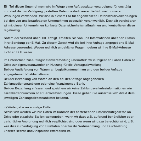
Ein Teil dieser Unternehmen wird im Wege einer Auftragsdatenverarbeitung für uns tätig
und darf die zur Verfügung gestellten Daten deshalb ausschließlich nach unseren
Weisungen verwenden. Wir sind in diesem Fall für angemessene Datenschutzvorkehrungen
bei den von uns beauftragten Unternehmen gesetzlich verantwortlich. Deshalb vereinbaren
wir mit diesen Unternehmen konkrete Datensicherheitsmaßnahmen und kontrollieren diese
regelmäßig.
Sofern der Versand über DHL erfolgt, erhalten Sie von uns Informationen über den Status
Ihrer Sendung per E-Mail. Zu diesem Zweck wird die bei Ihrer Anfrage angegebene E-Mail-
Adresse verwendet. Wegen rechtlich ungeklärter Fragen, geben wir Ihre E-Mail-Adresse
nicht an DHL weiter.
Im Unterschied zur Auftragsdatenverarbeitung übermitteln wir in folgenden Fällen Daten an
Dritte zur eigenverantwortlichen Nutzung für die Vertragsabwicklung:
Bei der Auslieferung von Waren an Logistikunternehmen und den bei der Anfrage
angegebenen Postdienstleister.
Bei der Bezahlung von Waren an den bei der Anfrage angegebenen
Zahlungsdiensteanbieter oder eine finanzierende Bank.
Bei der Bezahlung erfassen und speichern wir keine Zahlungsverkehrsinformationen wie
Kreditkartennummern oder Bankverbindungen. Diese geben Sie ausschließlich direkt dem
jeweiligen Zahlungsdiensteanbieter bekannt.
d) Weitergabe an sonstige Dritte
Schließlich werden wir Ihre Daten im Rahmen der bestehenden Datenschutzgesetze an
Dritte oder staatliche Stellen weitergeben, wenn wir dazu z.B. aufgrund behördlicher oder
gerichtlicher Anordnung rechtlich verpflichtet sind oder wenn wir dazu berechtigt sind, z.B.
weil dies zur Verfolgung von Straftaten oder für die Wahrnehmung und Durchsetzung
unserer Rechte und Ansprüche erforderlich ist.