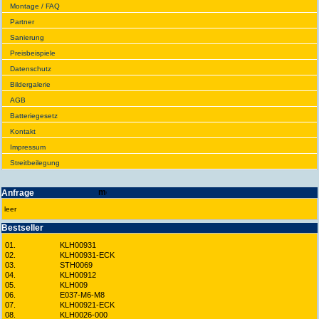
Montage / FAQ
Partner
Sanie­rung
Preis­beispiele
Daten­schutz
Bilder­galerie
AGB
Batte­rie­gesetz
Kontakt
Impres­sum
Streit­bei­legung
Anfrage
leer
Best­seller
01.
KLH00931
02.
KLH00931-ECK
03.
STH0069
04.
KLH00912
05.
KLH009
06.
E037-M6-M8
07.
KLH00921-ECK
08.
KLH0026-000