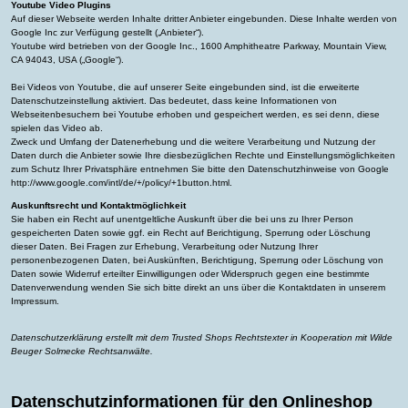
Youtube Video Plugins
Auf dieser Webseite werden Inhalte dritter Anbieter eingebunden. Diese Inhalte werden von
Google Inc zur Verfügung gestellt („Anbieter“).
Youtube wird betrieben von der Google Inc., 1600 Amphitheatre Parkway, Mountain View,
CA 94043, USA („Google“).
Bei Videos von Youtube, die auf unserer Seite eingebunden sind, ist die erweiterte
Datenschutzeinstellung aktiviert. Das bedeutet, dass keine Informationen von
Webseitenbesuchern bei Youtube erhoben und gespeichert werden, es sei denn, diese
spielen das Video ab.
Zweck und Umfang der Datenerhebung und die weitere Verarbeitung und Nutzung der
Daten durch die Anbieter sowie Ihre diesbezüglichen Rechte und Einstellungsmöglichkeiten
zum Schutz Ihrer Privatsphäre entnehmen Sie bitte den Datenschutzhinweise von Google
http://www.google.com/intl/de/+/policy/+1button.html
.
Auskunftsrecht und Kontaktmöglichkeit
Sie haben ein Recht auf unentgeltliche Auskunft über die bei uns zu Ihrer Person
gespeicherten Daten sowie ggf. ein Recht auf Berichtigung, Sperrung oder Löschung
dieser Daten. Bei Fragen zur Erhebung, Verarbeitung oder Nutzung Ihrer
personenbezogenen Daten, bei Auskünften, Berichtigung, Sperrung oder Löschung von
Daten sowie Widerruf erteilter Einwilligungen oder Widerspruch gegen eine bestimmte
Datenverwendung wenden Sie sich bitte direkt an uns über die Kontaktdaten in unserem
Impressum.
Datenschutzerklärung
erstellt mit dem
Trusted Shops
Rechtstexter in Kooperation mit
Wilde
Beuger Solmecke Rechtsanwälte
.
Datenschutzinformationen für den Onlineshop