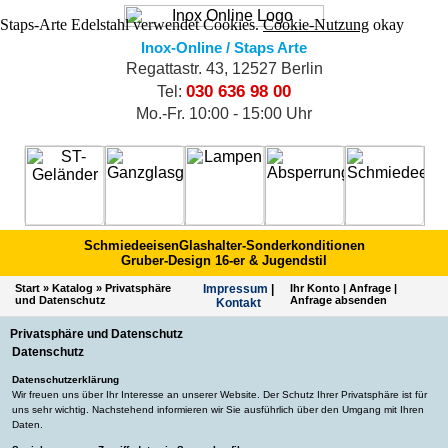
Staps-Arte Edelstahl verwendet Cookies.
Cookie-Nutzung
okay
Inox-Online / Staps Arte
Regattastr. 43, 12527 Berlin
030 636 98 00
Tel:
Mo.-Fr. 10:00 - 15:00 Uhr
Schmiedeeisen
Glashalter-Sonderkonditionen
Gruber-Design 16-er & Jugendstil
Start
»
Katalog
»
Privatsphäre
Impres­sum
|
Ihr Konto
|
Anfrage
|
und Datenschutz
Anfrage absenden
Kontakt
Privatsphäre und Datenschutz
Datenschutz
Datenschutzerklärung
Wir freuen uns über Ihr Interesse an unserer Website. Der Schutz Ihrer Privatsphäre ist für
uns sehr wichtig. Nachstehend informieren wir Sie ausführlich über den Umgang mit Ihren
Daten.