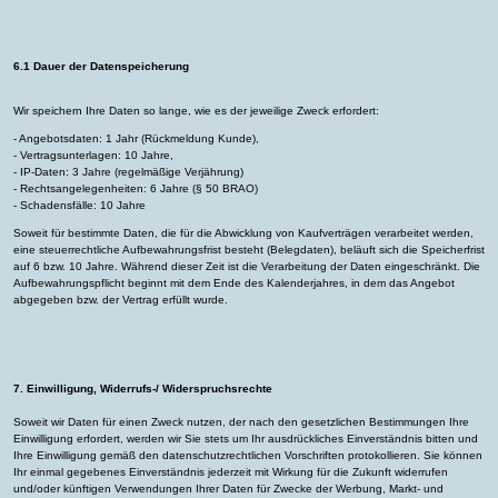
6.1 Dauer der Datenspeicherung
Wir speichern Ihre Daten so lange, wie es der jeweilige Zweck erfordert:
- Angebotsdaten: 1 Jahr (Rückmeldung Kunde),
- Vertragsunterlagen: 10 Jahre,
- IP-Daten: 3 Jahre (regelmäßige Verjährung)
- Rechtsangelegenheiten: 6 Jahre (§ 50 BRAO)
- Schadensfälle: 10 Jahre
Soweit für bestimmte Daten, die für die Abwicklung von Kaufverträgen verarbeitet werden,
eine steuerrechtliche Aufbewahrungsfrist besteht (Belegdaten), beläuft sich die Speicherfrist
auf 6 bzw. 10 Jahre. Während dieser Zeit ist die Verarbeitung der Daten eingeschränkt. Die
Aufbewahrungspflicht beginnt mit dem Ende des Kalenderjahres, in dem das Angebot
abgegeben bzw. der Vertrag erfüllt wurde.
7. Einwilligung, Widerrufs-/ Widerspruchsrechte
Soweit wir Daten für einen Zweck nutzen, der nach den gesetzlichen Bestimmungen Ihre
Einwilligung erfordert, werden wir Sie stets um Ihr ausdrückliches Einverständnis bitten und
Ihre Einwilligung gemäß den datenschutzrechtlichen Vorschriften protokollieren. Sie können
Ihr einmal gegebenes Einverständnis jederzeit mit Wirkung für die Zukunft widerrufen
und/oder künftigen Verwendungen Ihrer Daten für Zwecke der Werbung, Markt- und