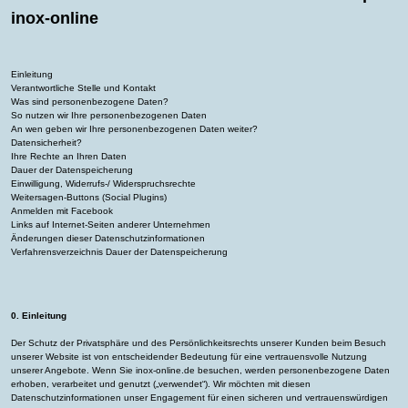
inox-online
Einleitung
Verantwortliche Stelle und Kontakt
Was sind personenbezogene Daten?
So nutzen wir Ihre personenbezogenen Daten
An wen geben wir Ihre personenbezogenen Daten weiter?
Datensicherheit?
Ihre Rechte an Ihren Daten
Dauer der Datenspeicherung
Einwilligung, Widerrufs-/ Widerspruchsrechte
Weitersagen-Buttons (Social Plugins)
Anmelden mit Facebook
Links auf Internet-Seiten anderer Unternehmen
Änderungen dieser Datenschutzinformationen
Verfahrensverzeichnis
Dauer der Datenspeicherung
0. Einleitung
Der Schutz der Privatsphäre und des Persönlichkeitsrechts unserer Kunden beim Besuch
unserer Website ist von entscheidender Bedeutung für eine vertrauensvolle Nutzung
unserer Angebote. Wenn Sie inox-online.de besuchen, werden personenbezogene Daten
erhoben, verarbeitet und genutzt („verwendet“). Wir möchten mit diesen
Datenschutzinformationen unser Engagement für einen sicheren und vertrauenswürdigen