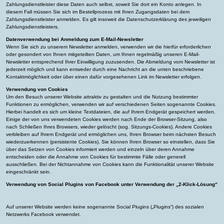
Zahlungsdienstleister diese Daten auch selbst, soweit Sie dort ein Konto anlegen. In
diesem Fall müssen Sie sich im Bestellprozess mit Ihren Zugangsdaten bei dem
Zahlungsdienstleister anmelden. Es gilt insoweit die Datenschutzerklärung des jeweiligen
Zahlungsdienstleisters.
Datenverwendung bei Anmeldung zum E-Mail-Newsletter
Wenn Sie sich zu unserem Newsletter anmelden, verwenden wir die hierfür erforderlichen
oder gesondert von Ihnen mitgeteilten Daten, um Ihnen regelmäßig unseren E-Mail-
Newsletter entsprechend Ihrer Einwilligung zuzusenden. Die Abmeldung vom Newsletter ist
jederzeit möglich und kann entweder durch eine Nachricht an die unten beschriebene
Kontaktmöglichkeit oder über einen dafür vorgesehenen Link im Newsletter erfolgen.
Verwendung von Cookies
Um den Besuch unserer Website attraktiv zu gestalten und die Nutzung bestimmter
Funktionen zu ermöglichen, verwenden wir auf verschiedenen Seiten sogenannte Cookies.
Hierbei handelt es sich um kleine Textdateien, die auf Ihrem Endgerät gespeichert werden.
Einige der von uns verwendeten Cookies werden nach Ende der Browser-Sitzung, also
nach Schließen Ihres Browsers, wieder gelöscht (sog. Sitzungs-Cookies). Andere Cookies
verbleiben auf Ihrem Endgerät und ermöglichen uns, Ihren Browser beim nächsten Besuch
wiederzuerkennen (persistente Cookies). Sie können Ihren Browser so einstellen, dass Sie
über das Setzen von Cookies informiert werden und einzeln über deren Annahme
entscheiden oder die Annahme von Cookies für bestimmte Fälle oder generell
ausschließen. Bei der Nichtannahme von Cookies kann die Funktionalität unserer Website
eingeschränkt sein.
Verwendung von Social Plugins von Facebook unter Verwendung der „2-Klick-Lösung“
Auf unserer Website werden keine sogenannte Social Plugins („Plugins“) des sozialen
Netzwerks Facebook verwendet.