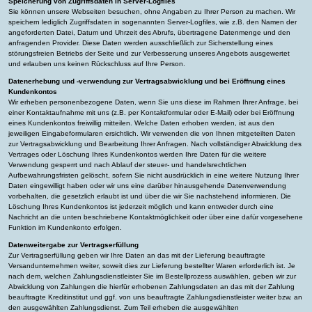
Speicherung von Zugriffsdaten in Server-Logfiles
Sie können unsere Webseiten besuchen, ohne Angaben zu Ihrer Person zu machen. Wir
speichern lediglich Zugriffsdaten in sogenannten Server-Logfiles, wie z.B. den Namen der
angeforderten Datei, Datum und Uhrzeit des Abrufs, übertragene Datenmenge und den
anfragenden Provider. Diese Daten werden ausschließlich zur Sicherstellung eines
störungsfreien Betriebs der Seite und zur Verbesserung unseres Angebots ausgewertet
und erlauben uns keinen Rückschluss auf Ihre Person.
Datenerhebung und -verwendung zur Vertragsabwicklung und bei Eröffnung eines
Kundenkontos
Wir erheben personenbezogene Daten, wenn Sie uns diese im Rahmen Ihrer Anfrage, bei
einer Kontaktaufnahme mit uns (z.B. per Kontaktformular oder E-Mail) oder bei Eröffnung
eines Kundenkontos freiwillig mitteilen. Welche Daten erhoben werden, ist aus den
jeweiligen Eingabeformularen ersichtlich. Wir verwenden die von Ihnen mitgeteilten Daten
zur Vertragsabwicklung und Bearbeitung Ihrer Anfragen. Nach vollständiger Abwicklung des
Vertrages oder Löschung Ihres Kundenkontos werden Ihre Daten für die weitere
Verwendung gesperrt und nach Ablauf der steuer- und handelsrechtlichen
Aufbewahrungsfristen gelöscht, sofern Sie nicht ausdrücklich in eine weitere Nutzung Ihrer
Daten eingewilligt haben oder wir uns eine darüber hinausgehende Datenverwendung
vorbehalten, die gesetzlich erlaubt ist und über die wir Sie nachstehend informieren. Die
Löschung Ihres Kundenkontos ist jederzeit möglich und kann entweder durch eine
Nachricht an die unten beschriebene Kontaktmöglichkeit oder über eine dafür vorgesehene
Funktion im Kundenkonto erfolgen.
Datenweitergabe zur Vertragserfüllung
Zur Vertragserfüllung geben wir Ihre Daten an das mit der Lieferung beauftragte
Versandunternehmen weiter, soweit dies zur Lieferung bestellter Waren erforderlich ist. Je
nach dem, welchen Zahlungsdienstleister Sie im Bestellprozess auswählen, geben wir zur
Abwicklung von Zahlungen die hierfür erhobenen Zahlungsdaten an das mit der Zahlung
beauftragte Kreditinstitut und ggf. von uns beauftragte Zahlungsdienstleister weiter bzw. an
den ausgewählten Zahlungsdienst. Zum Teil erheben die ausgewählten