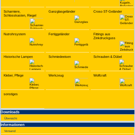
Scharniere,
Ganzglasgeländer
Croso ST-Geländer
Schlosskasten, Riegel
Nutrohrsystem
Fertiggeländer
Fittings aus
Zinkdruckguss
Historische Lampen
Schmiedeeisen
Schrauben & Dübel
Kleber, Pflege
Werkzeug
Wolfcraft
sonstiges
Downloads
Übersicht
Infor­ma­tionen
Versand