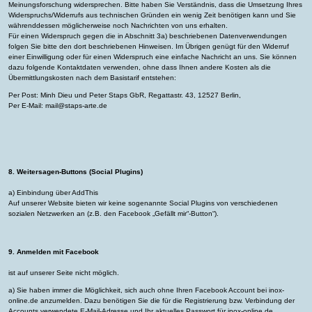
Meinungsforschung widersprechen. Bitte haben Sie Verständnis, dass die Umsetzung Ihres
Widerspruchs/Widerrufs aus technischen Gründen ein wenig Zeit benötigen kann und Sie
währenddessen möglicherweise noch Nachrichten von uns erhalten.
Für einen Widerspruch gegen die in Abschnitt 3a) beschriebenen Datenverwendungen
folgen Sie bitte den dort beschriebenen Hinweisen. Im Übrigen genügt für den Widerruf
einer Einwilligung oder für einen Widerspruch eine einfache Nachricht an uns. Sie können
dazu folgende Kontaktdaten verwenden, ohne dass Ihnen andere Kosten als die
Übermittlungskosten nach dem Basistarif entstehen:
Per Post: Minh Dieu und Peter Staps GbR, Regattastr. 43, 12527 Berlin,
Per E-Mail: mail@staps-arte.de
8. Weitersagen-Buttons (Social Plugins)
a) Einbindung über AddThis
Auf unserer Website bieten wir keine sogenannte Social Plugins von verschiedenen
sozialen Netzwerken an (z.B. den Facebook „Gefällt mir“-Button“).
9. Anmelden mit Facebook
ist auf unserer Seite nicht möglich.
a) Sie haben immer die Möglichkeit, sich auch ohne Ihren Facebook Account bei inox-
online.de anzumelden. Dazu benötigen Sie die für die Registrierung bzw. Verbindung der
Accounts verwendete E-Mail-Adresse und Ihr aktuelles Passwort für inox-online.de.