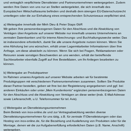
und vertraglich verpflichtete Dienstleister und Partnerunternehmen weitergegeben. Zudem
werden Ihre Daten von uns nur an Stellen weitergeleitet, die sich innerhalb des
Europäischen Wirtschaftsraums befinden und deshalb dem strengen EU-Datenschutzrecht
unterliegen oder die zur Einhaltung eines entsprechenden Schutzniveaus verpflichtet sind.
a) Weitergabe innerhalb der Minh Dieu & Peter Staps GbR
Wir geben Ihre personenbezogenen Daten für den Abschluss und die Abwicklung von
Verträgen über Angebote auf unserer Website nur innerhalb unseres Unternehmens an
zentralen Datenbanken und für interne Abrechnungs- und Buchhaltungszwecke weiter. Das
ist insbesondere erforderlich, damit Sie alle unsere Angebote nutzen können. Wenn Sie
eine Abholung bei uns wünschen, erhält unser Lagermitarbeiter Informationen über Ihre
Anfrage, um diese abwickeln zu können. Wenn Sie sich bei Fragen, Reklamationen oder
Retouren sowie sonstigen Beschwerden an uns wenden, erhält der betreffende
Sachbearbeiter ebenfalls Zugriff auf Ihre Bestelldaten, um Ihr Anliegen bearbeiten zu
können.
b) Weitergabe an Produktpartner
Im Rahmen unseres Angebots auf unserer Website arbeiten wir für bestimmte
Produktgruppen mit verschiedenen Partnerunternehmen zusammen. Sollten Sie Produkte
dieser Partner bestellen, geben wir Ihre bei der Registrierung angegebenen und ggf. bei
anderen Einkäufen oder unter „Mein Kundenkonto“ ergänzten personenbezogenen Daten
für den Abschluss und die Abwicklung von Verträgen an diese weiter (insb. E-Mail-Adresse
sowie Lieferanschrift, u.U. Telefonnummer für tel. Avis).
c) Weitergabe an Dienstleistungsunternehmen
Beim Betrieb von inox-online.de und zur Vertragsabwicklung werden diverse
Dienstleistungsunternehmen für uns tätig, z.B. für zentrale IT-Dienstleistungen oder das
Hosting von inox-online.de, für die Bezahlung und Auslieferung von Produkten oder für die
Montage, denen wir die zur Aufgabenerfüllung erforderlichen Daten (z.B. Name, Anschrift)
weitergeben.