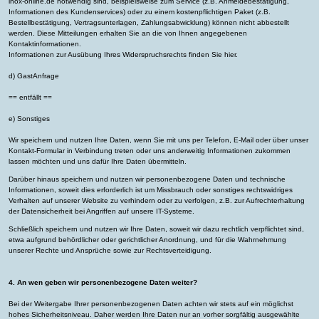
inox-online.de notwendig sind, beispielsweise zum Service (z.B. Anmeldebestätigung,
Informationen des Kundenservices) oder zu einem kostenpflichtigen Paket (z.B.
Bestellbestätigung, Vertragsunterlagen, Zahlungsabwicklung) können nicht abbestellt
werden. Diese Mitteilungen erhalten Sie an die von Ihnen angegebenen
Kontaktinformationen.
Informationen zur Ausübung Ihres Widerspruchsrechts finden Sie
hier.
d) GastAnfrage
== entfällt ==
e) Sonstiges
Wir speichern und nutzen Ihre Daten, wenn Sie mit uns per Telefon, E-Mail oder über unser
Kontakt-Formular in Verbindung treten oder uns anderweitig Informationen zukommen
lassen möchten und uns dafür Ihre Daten übermitteln.
Darüber hinaus speichern und nutzen wir personenbezogene Daten und technische
Informationen, soweit dies erforderlich ist um Missbrauch oder sonstiges rechtswidriges
Verhalten auf unserer Website zu verhindern oder zu verfolgen, z.B. zur Aufrechterhaltung
der Datensicherheit bei Angriffen auf unsere IT-Systeme.
Schließlich speichern und nutzen wir Ihre Daten, soweit wir dazu rechtlich verpflichtet sind,
etwa aufgrund behördlicher oder gerichtlicher Anordnung, und für die Wahrnehmung
unserer Rechte und Ansprüche sowie zur Rechtsverteidigung.
4. An wen geben wir personenbezogene Daten weiter?
Bei der Weitergabe Ihrer personenbezogenen Daten achten wir stets auf ein möglichst
hohes Sicherheitsniveau. Daher werden Ihre Daten nur an vorher sorgfältig ausgewählte