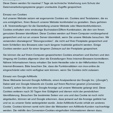
Diese Daten werden für maximal 7 Tage als technische Vorkehrung zum Schutz der
Datenverarbeitungssysteme gegen unerlaubte Zugriffe gespeichert.
Einsatz von Cookies
Auf unserer Website setzen wir sogenannte Cookies ein. Cookies sind Textdateien, die es
uns ermöglichen, Ihren Besuch unserer Website komfortabel zu gestalten. Dazu gehören
z.B. Voreinstellungen für die Darstellung unserer Website oder Warenkorbfunktionen.
Cookies enthalten eine eindeutige Buchstaben/Ziffern-Kombination, die den von Ihnen
genutzten Browser identifiziert. Diese Cookies werden auf Ihrem Computer vorübergehend
gespeichert und nur an unsere Server übermittelt, wenn Sie unsere Website besuchen. Wir
verwenden überwiegend "Sitzungscookies", die nicht auf Ihrer Festplatte gespeichert und
beim Schließen des Browsers oder nach längerer Inaktivität gelöscht werden. Einige
Cookies werden auch für einen längeren Zeitraum auf der Festplatte gespeichert.
Sie können die auf Ihrem Computer gespeicherten Cookies einsehen und löschen und den
Umgang mit Cookies allgemein über die Einstellungen Ihres Internet-Browsers kontrollieren.
Nähere Informationen hierzu erhalten Sie beim Hersteller oder in der Hilfefunktion Ihres
Internet-Browsers. Bitte beachten Sie, dass die Funktionalitäten von inox-online.de
eingeschränkt oder nicht verfügbar sein können, wenn Sie Cookies nicht zulassen.
Einsatz von Google AdWords
Diese Webseite benutzt Google AdWords, einen Analysedienst der Google Inc. („Google“).
Dabei wird von Google Adwords ein Cookie auf Ihrem Rechner gesetzt („Conversion
Cookie“), sofern Sie über eine Google-Anzeige auf unsere Webseite gelangt sind. Diese
Cookies verlieren nach 30 Tagen ihre Gültigkeit und dienen nicht der persönlichen
Identifizierung. Besuchen Sie bestimmte Seiten von uns und das Cookie ist noch nicht
abgelaufen, können wir und Google erkennen, dass jemand auf die Anzeige geklickt hat
und so zu unserer Seite weitergeleitet wurde. Jeder AdWords-Kunde erhält ein anderes
Cookie. Cookies können somit nicht über die Webseiten von AdWords-Kunden nachverfolgt
werden. Die mithilfe des Conversion-Cookies eingeholten Informationen dienen dazu,