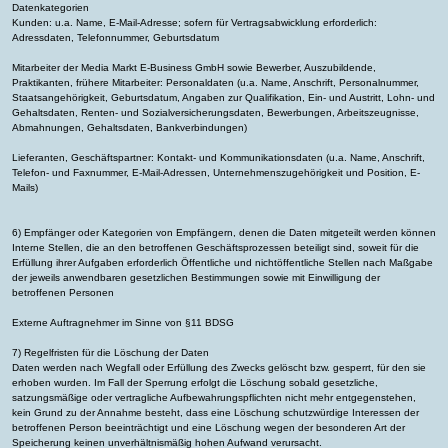
Datenkategorien
Kunden: u.a. Name, E-Mail-Adresse; sofern für Vertragsabwicklung erforderlich:
Adressdaten, Telefonnummer, Geburtsdatum
Mitarbeiter der Media Markt E-Business GmbH sowie Bewerber, Auszubildende,
Praktikanten, frühere Mitarbeiter: Personaldaten (u.a. Name, Anschrift, Personalnummer,
Staatsangehörigkeit, Geburtsdatum, Angaben zur Qualifikation, Ein- und Austritt, Lohn- und
Gehaltsdaten, Renten- und Sozialversicherungsdaten, Bewerbungen, Arbeitszeugnisse,
Abmahnungen, Gehaltsdaten, Bankverbindungen)
Lieferanten, Geschäftspartner: Kontakt- und Kommunikationsdaten (u.a. Name, Anschrift,
Telefon- und Faxnummer, E-Mail-Adressen, Unternehmenszugehörigkeit und Position, E-
Mails)
6) Empfänger oder Kategorien von Empfängern, denen die Daten mitgeteilt werden können
Interne Stellen, die an den betroffenen Geschäftsprozessen beteiligt sind, soweit für die
Erfüllung ihrer Aufgaben erforderlich Öffentliche und nichtöffentliche Stellen nach Maßgabe
der jeweils anwendbaren gesetzlichen Bestimmungen sowie mit Einwilligung der
betroffenen Personen
Externe Auftragnehmer im Sinne von §11 BDSG
7) Regelfristen für die Löschung der Daten
Daten werden nach Wegfall oder Erfüllung des Zwecks gelöscht bzw. gesperrt, für den sie
erhoben wurden. Im Fall der Sperrung erfolgt die Löschung sobald gesetzliche,
satzungsmäßige oder vertragliche Aufbewahrungspflichten nicht mehr entgegenstehen,
kein Grund zu der Annahme besteht, dass eine Löschung schutzwürdige Interessen der
betroffenen Person beeinträchtigt und eine Löschung wegen der besonderen Art der
Speicherung keinen unverhältnismäßig hohen Aufwand verursacht.