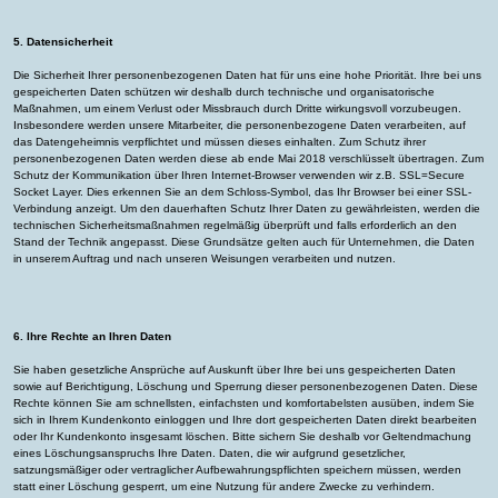
5. Datensicherheit
Die Sicherheit Ihrer personenbezogenen Daten hat für uns eine hohe Priorität. Ihre bei uns
gespeicherten Daten schützen wir deshalb durch technische und organisatorische
Maßnahmen, um einem Verlust oder Missbrauch durch Dritte wirkungsvoll vorzubeugen.
Insbesondere werden unsere Mitarbeiter, die personenbezogene Daten verarbeiten, auf
das Datengeheimnis verpflichtet und müssen dieses einhalten. Zum Schutz ihrer
personenbezogenen Daten werden diese ab ende Mai 2018 verschlüsselt übertragen. Zum
Schutz der Kommunikation über Ihren Internet-Browser verwenden wir z.B. SSL=Secure
Socket Layer. Dies erkennen Sie an dem Schloss-Symbol, das Ihr Browser bei einer SSL-
Verbindung anzeigt. Um den dauerhaften Schutz Ihrer Daten zu gewährleisten, werden die
technischen Sicherheitsmaßnahmen regelmäßig überprüft und falls erforderlich an den
Stand der Technik angepasst. Diese Grundsätze gelten auch für Unternehmen, die Daten
in unserem Auftrag und nach unseren Weisungen verarbeiten und nutzen.
6. Ihre Rechte an Ihren Daten
Sie haben gesetzliche Ansprüche auf Auskunft über Ihre bei uns gespeicherten Daten
sowie auf Berichtigung, Löschung und Sperrung dieser personenbezogenen Daten. Diese
Rechte können Sie am schnellsten, einfachsten und komfortabelsten ausüben, indem Sie
sich in Ihrem Kundenkonto einloggen und Ihre dort gespeicherten Daten direkt bearbeiten
oder Ihr Kundenkonto insgesamt löschen. Bitte sichern Sie deshalb vor Geltendmachung
eines Löschungsanspruchs Ihre Daten. Daten, die wir aufgrund gesetzlicher,
satzungsmäßiger oder vertraglicher Aufbewahrungspflichten speichern müssen, werden
statt einer Löschung gesperrt, um eine Nutzung für andere Zwecke zu verhindern.