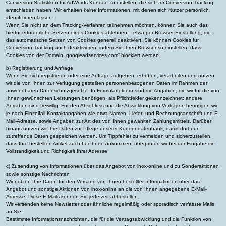
Conversion-Statistiken für AdWords-Kunden zu erstellen, die sich für Conversion-Tracking
entschieden haben. Wir erhalten keine Informationen, mit denen sich Nutzer persönlich
identifizieren lassen.
Wenn Sie nicht an dem Tracking-Verfahren teilnehmen möchten, können Sie auch das
hierfür erforderliche Setzen eines Cookies ablehnen – etwa per Browser-Einstellung, die
das automatische Setzen von Cookies generell deaktiviert. Sie können Cookies für
Conversion-Tracking auch deaktivieren, indem Sie Ihren Browser so einstellen, dass
Cookies von der Domain „googleadservices.com“ blockiert werden.
b) Registrierung und Anfrage
Wenn Sie sich registrieren oder eine Anfrage aufgeben, erheben, verarbeiten und nutzen
wir die von Ihnen zur Verfügung gestellten personenbezogenen Daten im Rahmen der
anwendbaren Datenschutzgesetze. In Formularfeldern sind die Angaben, die wir für die von
Ihnen gewünschten Leistungen benötigen, als Pflichtfelder gekennzeichnet; andere
Angaben sind freiwillig. Für den Abschluss und die Abwicklung von Verträgen benötigen wir
je nach Einzelfall Kontaktangaben wie etwa Namen, Liefer- und Rechnungsanschrift und E-
Mail-Adresse, sowie Angaben zur Art des von Ihnen gewählten Zahlungsmittels. Darüber
hinaus nutzen wir Ihre Daten zur Pflege unserer Kundendatenbank, damit dort nur
zutreffende Daten gespeichert werden. Um Tippfehler zu vermeiden und sicherzustellen,
dass Ihre bestellten Artikel auch bei Ihnen ankommen, überprüfen wir bei der Eingabe die
Vollständigkeit und Richtigkeit Ihrer Adresse.
c) Zusendung von Informationen über das Angebot von inox-online und zu Sonderaktionen
sowie sonstige Nachrichten
Wir nutzen Ihre Daten für den Versand von Ihnen bestellter Informationen über das
Angebot und sonstige Aktionen von inox-online an die von Ihnen angegebene E-Mail-
Adresse. Diese E-Mails können Sie jederzeit abbestellen.
Wir versenden keine Newsletter oder ähnliche regelmäßig oder sporadisch verfasste Mails
an Sie.
Bestimmte Informationsnachrichten, die für die Vertragsabwicklung und die Funktion von