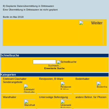
8) Geplante Datenübermittlung in Drittstaaten
Eine Übermittlung in Drittstaaten ist nicht geplant
Berlin im Mai 2018
Schnell­suche
Suchwort...
Erwei­terte Suche
Kate­gorien
Edelstahl Glashalter
Restposten, B-Ware
Bodenhalter
Sonderangebote
Wandhalter
Unterseitige Befestigung
andere Befest. für Pfosten