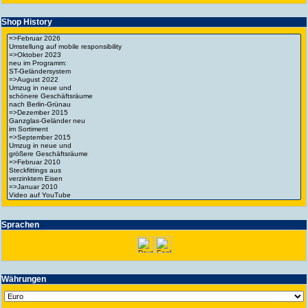
Shop History
Spra­chen
Wäh­run­gen