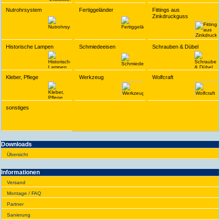
Nutrohrsystem
Fertiggeländer
Fittings aus
Zinkdruckguss
Historische Lampen
Schmiedeeisen
Schrauben & Dübel
Kleber, Pflege
Werkzeug
Wolfcraft
sonstiges
Downloads
Übersicht
Infor­ma­tionen
Versand
Montage / FAQ
Partner
Sanie­rung