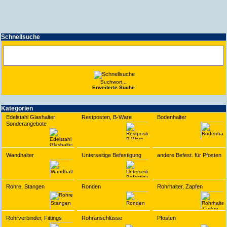
Schnell­suche
Suchwort...
Erwei­terte Suche
Kate­gorien
Edelstahl Glashalter
Restposten, B-Ware
Bodenhalter
Sonderangebote
Wandhalter
Unterseitige Befestigung
andere Befest. für Pfosten
Rohre, Stangen
Ronden
Rohrhalter, Zapfen
Rohrverbinder, Fittings
Rohranschlüsse
Pfosten