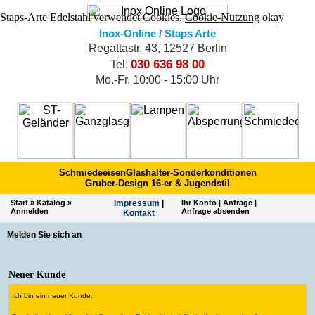
Staps-Arte Edelstahl verwendet Cookies.
Cookie-Nutzung
okay
Inox-Online / Staps Arte
Regattastr. 43, 12527 Berlin
030 636 98 00
Tel:
Mo.-Fr. 10:00 - 15:00 Uhr
Schmiedeeisen
Glashalter-Sonderkonditionen
Gruber-Design 16-er & Jugendstil
Start
»
Katalog
»
Impres­sum
|
Ihr Konto
|
Anfrage
|
Anmelden
Anfrage absenden
Kontakt
Melden Sie sich an
Neuer Kunde
Ich bin ein neuer Kunde.