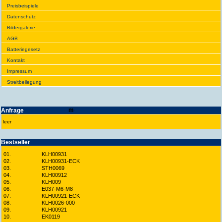
Preis­beispiele
Daten­schutz
Bilder­galerie
AGB
Batte­rie­gesetz
Kontakt
Impres­sum
Streit­bei­legung
Anfrage
leer
Best­seller
01.
KLH00931
02.
KLH00931-ECK
03.
STH0069
04.
KLH00912
05.
KLH009
06.
E037-M6-M8
07.
KLH00921-ECK
08.
KLH0026-000
09.
KLH00921
10.
EK0119