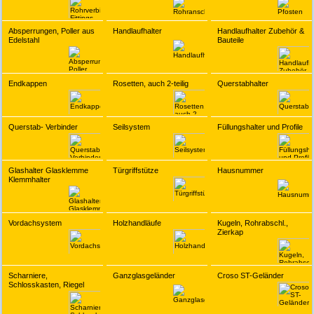
Absperrungen, Poller aus
Handlaufhalter
Handlaufhalter Zubehör &
Edelstahl
Bauteile
Endkappen
Rosetten, auch 2-teilig
Querstabhalter
Querstab- Verbinder
Seilsystem
Füllungshalter und Profile
Glashalter Glasklemme
Türgriffstütze
Hausnummer
Klemmhalter
Vordachsystem
Holzhandläufe
Kugeln, Rohrabschl.,
Zierkap
Scharniere,
Ganzglasgeländer
Croso ST-Geländer
Schlosskasten, Riegel