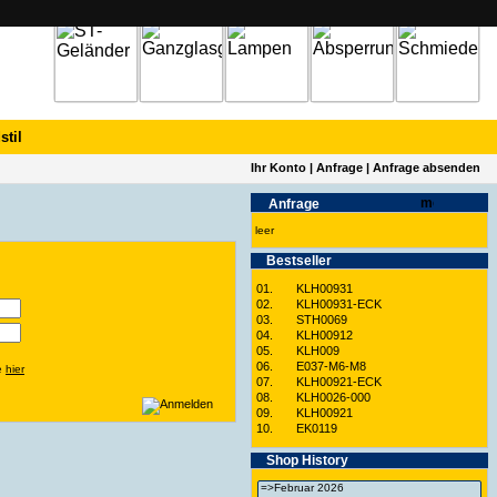
stil
Ihr Konto
|
Anfrage
|
Anfrage absenden
Anfrage
leer
Best­seller
01.
KLH00931
02.
KLH00931-ECK
03.
STH0069
04.
KLH00912
05.
KLH009
06.
E037-M6-M8
ie
hier
07.
KLH00921-ECK
08.
KLH0026-000
09.
KLH00921
10.
EK0119
Shop History