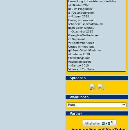
Spra­chen
Wäh­run­gen
Partner
inox-online auf YouTube: