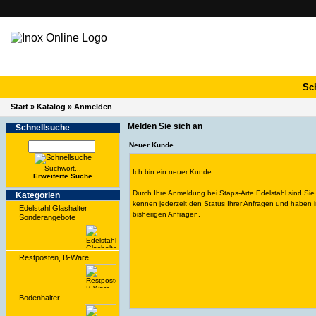
Sc
Start
»
Katalog
»
Anmelden
Melden Sie sich an
Schnell­suche
Neuer Kunde
Suchwort...
Ich bin ein neuer Kunde.
Erwei­terte Suche
Durch Ihre Anmeldung bei Staps-Arte Edelstahl sind Sie
Kate­gorien
kennen jederzeit den Status Ihrer Anfragen und haben i
Edelstahl Glashalter
bisherigen Anfragen.
Sonderangebote
Restposten, B-Ware
Bodenhalter