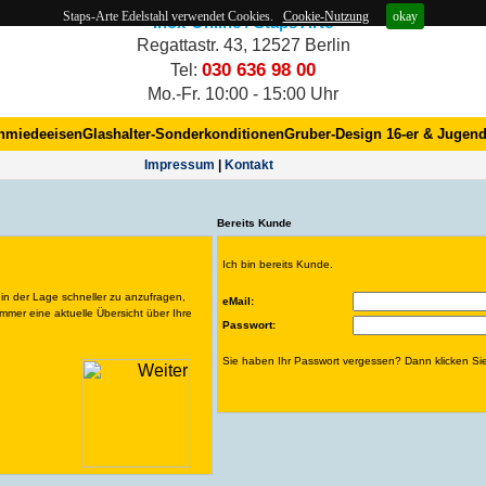
Staps-Arte Edelstahl verwendet Cookies.
Cookie-Nutzung
okay
Inox-Online / Staps Arte
Regattastr. 43, 12527 Berlin
030 636 98 00
Tel:
Mo.-Fr. 10:00 - 15:00 Uhr
hmiedeeisen
Glashalter-Sonderkonditionen
Gruber-Design 16-er & Jugend
Impres­sum
|
Kontakt
Bereits Kunde
Ich bin bereits Kunde.
 in der Lage schneller zu anzufragen,
eMail:
mmer eine aktuelle Übersicht über Ihre
Passwort:
Sie haben Ihr Passwort vergessen? Dann klicken S