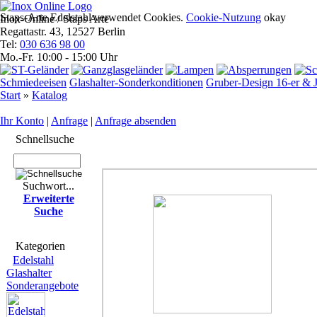
Staps-Arte Edelstahl verwendet Cookies.
Cookie-Nutzung
okay
Inox-Online / Staps Arte
Regattastr. 43, 12527 Berlin
Tel:
030 636 98 00
Mo.-Fr. 10:00 - 15:00 Uhr
Schmiedeeisen
Glashalter-Sonderkonditionen
Gruber-Design 16-er & J
Start
»
Katalog
Ihr Konto
|
Anfrage
|
Anfrage absenden
Schnell­suche
Suchwort...
Erwei­terte
Suche
Kate­gorien
Edelstahl
Glashalter
Sonderangebote