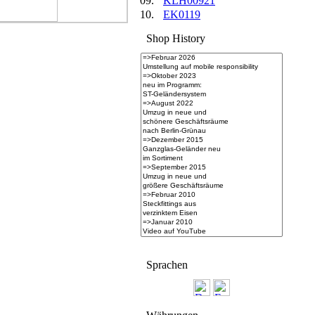
09.
KLH00921
10.
EK0119
Shop History
Spra­chen