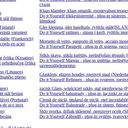
стали
Klaas klamber, klaas omanik, roostevabast terases
)
Do it Yourself tõkkesüsteemid - plug-in süsteem, 
 stål fittings
liitmikud
(Finland)
Gler klemma, gler handhafa, ryðfríu stáli(ISLA
erästä varusteet
Do it Yourself railings - stinga í kerfi, ryðfríu innr
ydable (Frankreich)
Morsetto di vetro, supporto di vetro, acciaio inoss
cords en acier
Do it Yourself Parapetti - plug-in di sistema, racc
Stikls skava, stikla turētājs, nerūsējošais tērauds 
g čelika (Kroatien)
Do it Yourself Margas - plug-in sistēma, nerūsējo
d nehrđajućeg čelika
savienotājelementus
eno (Littauen)
Glasklem, glazen houder, roestvrij staal (Niederl
dijančio plieno
Do it Yourself Relingen - plug-in systeem, roestvri
egen)
zacisk Glass, właściciel szkło, stal nierdzewna (P
tt stål beslag
Do it Yourself balustrady - plug-in, łączniki ze st
dável (Portugal)
Clemă de sticlă, titularul de sticlă, oţel inoxidab
es de aço inox
Do it Yourself Balustrade - plug-in sistem, fitingu
en)
Sklo svorka, držiak sklenené, nerezovej ocele (S
 beslag
Do it Yourself Zábradlí - plug-in systém, tvarovky