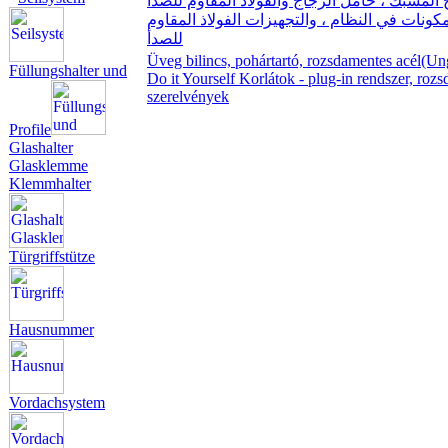
مكونات في النظام ، والتجهيزات الفولاذ المقاوم
للص
دأ
Üveg bilincs, pohártartó, rozsdamentes acél(Un
Füllungshalter und
Do it Yourself Korlátok - plug-in rendszer, roz
szerelvények
Profile
Glashalter
Glasklemme
Klemmhalter
Türgriffstütze
Hausnummer
Vordachsystem