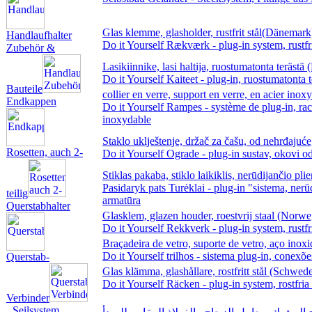
Glas klemme, glasholder, rustfrit stål(Dänemark
Handlaufhalter
Do it Yourself Rækværk - plug-in system, rustfrit
Zubehör &
Lasikiinnike, lasi haltija, ruostumatonta terästä 
Do it Yourself Kaiteet - plug-in, ruostumatonta t
Bauteile
collier en verre, support en verre, en acier inox
Endkappen
Do it Yourself Rampes - système de plug-in, rac
inoxydable
Staklo uklještenje, držač za čašu, od nehrđajuće
Rosetten, auch 2-
Do it Yourself Ograde - plug-in sustav, okovi o
Stiklas pakaba, stiklo laikiklis, nerūdijančio pli
Pasidaryk pats Turėklai - plug-in "sistema, nerū
teilig
armatūra
Querstabhalter
Glasklem, glazen houder, roestvrij staal (Norw
Do it Yourself Rekkverk - plug-in system, rustfri
Braçadeira de vetro, suporte de vetro, aço inoxi
Do it Yourself trilhos - sistema plug-in, conexõ
Querstab-
Glas klämma, glashållare, rostfritt stål (Schwed
Do it Yourself Räcken - plug-in system, rostfria
Verbinder
Seilsystem