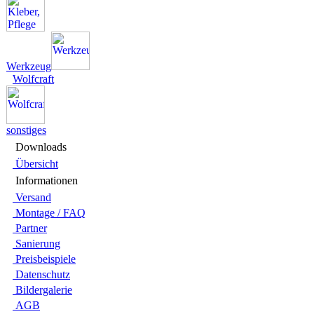
Werkzeug
Wolfcraft
sonstiges
Downloads
Übersicht
Infor­ma­tionen
Versand
Montage / FAQ
Partner
Sanie­rung
Preis­beispiele
Daten­schutz
Bilder­galerie
AGB