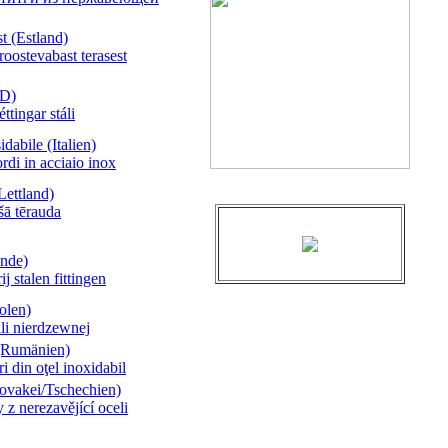
t (Estland)
roostevabast terasest
ND)
éttingar stáli
idabile (Italien)
ordi in acciaio inox
(Lettland)
šā tērauda
ande)
j stalen fittingen
olen)
ali nierdzewnej
il(Rumänien)
ri din oţel inoxidabil
lovakei/Tschechien)
 z nerezavějící oceli