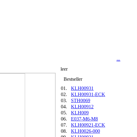
Anfrage
leer
Best­seller
01.
KLH00931
02.
KLH00931-ECK
03.
STH0069
04.
KLH00912
05.
KLH009
06.
E037-M6-M8
07.
KLH00921-ECK
08.
KLH0026-000