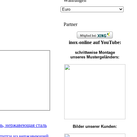
Wäh­run­gen
Partner
inox-online auf YouTube:
schrittweise Montage
unseres Mustergeländers:
ль, нержавеющая сталь
Bilder unserer Kunden:
тититги из нержавеющей