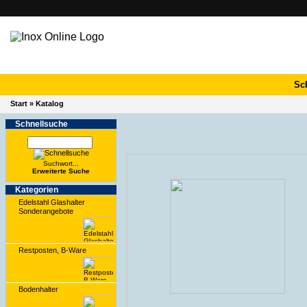
Sc
Start
»
Katalog
Schnell­suche
Suchwort...
Erwei­terte Suche
Kate­gorien
Edelstahl Glashalter
Sonderangebote
Restposten, B-Ware
Bodenhalter