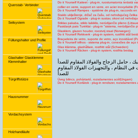
Do it Yourself Kaiteet - plug-in, ruostumatonta terästä va
Querstab- Verbinder
collier en verre, support en verre, en acier inoxydable (F
Do it Yourself Rampes - système de plug-in, raccords en
Staklo uklještenje, držač za čašu, od nehrđajućeg čelika
Do it Yourself Ograde - plug-in sustav, okovi od nehrđaju
Seilsystem
Stiklas pakaba, stiklo laikiklis, nerūdijančio plieno (Littau
Pasidaryk pats Turėklai - plug-in "sistema, nerūdijančio 
Glasklem, glazen houder, roestvrij staal (Norwegen)
Do it Yourself Rekkverk - plug-in system, rustfritt stål bes
Braçadeira de vetro, suporte de vetro, aço inoxidável (Po
Füllungshalter und Profile
Do it Yourself trilhos - sistema plug-in, conexões de aço 
Glas klämma, glashållare, rostfritt stål (Schweden)
Do it Yourself Räcken - plug-in system, rostfria beslag
Glashalter Glasklemme
Klemmhalter
 في النظام ، والتجهيزات الفولاذ المقاوم
للص
دأ
Türgriffstütze
Üveg bilincs, pohártartó, rozsdamentes acél(Ungarn)
Do it Yourself Korlátok - plug-in rendszer, rozsdamentes
Hausnummer
Vordachsystem
Holzhandläufe