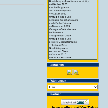
Spra­chen
Wäh­run­gen
Partner
inox-online auf YouTube: