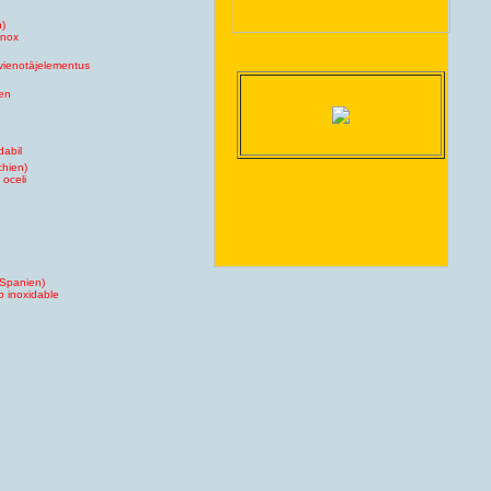
n)
inox
avienotājelementus
gen
dabil
chien)
 oceli
(Spanien)
o inoxidable