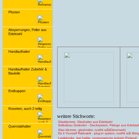
Pfosten
Absperrungen, Poller aus
Edelstahl
Handlaufhalter
Handlaufhalter Zubehör &
Bauteile
Endkappen
Rosetten, auch 2-teilig
weitere Stichworte:
Glasklemme, Glashalter aus Edelstahl
Selbstbau Geländer - Stecksystem, Fittinge aus Edelsta
Querstabhalter
Glas klemme, glasholder, rustfrit stål(Dänemark)
Do it Yourself Rækværk - plug-in system, rustfrit stål fittin
Lasikiinnike, lasi haltija, ruostumatonta terästä (Finland)