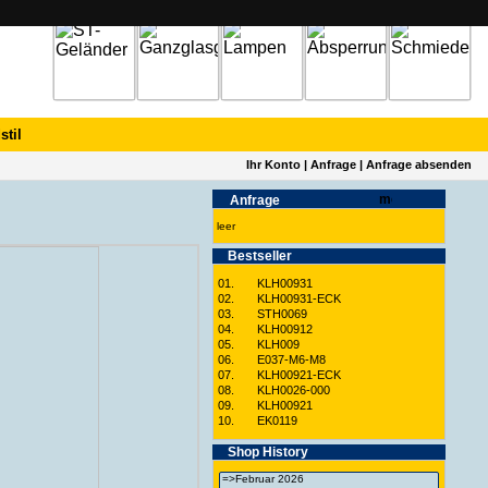
stil
Ihr Konto
|
Anfrage
|
Anfrage absenden
Anfrage
leer
Best­seller
01.
KLH00931
02.
KLH00931-ECK
03.
STH0069
04.
KLH00912
05.
KLH009
06.
E037-M6-M8
07.
KLH00921-ECK
08.
KLH0026-000
09.
KLH00921
10.
EK0119
Shop History