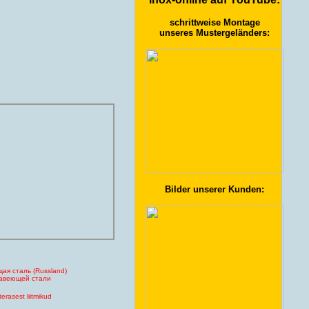
schrittweise Montage
unseres Mustergeländers:
Bilder unserer Kunden:
ая сталь (Russland)
ржавеющей стали
erasest liitmikud