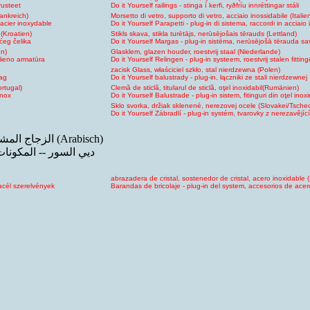
rusteet
Do it Yourself railings - stinga í kerfi, ryðfríu innréttingar stáli
rankreich)
Morsetto di vetro, supporto di vetro, acciaio inossidabile (Italie
 acier inoxydable
Do it Yourself Parapetti - plug-in di sistema, raccordi in acciaio 
 (Kroatien)
Stikls skava, stikla turētājs, nerūsējošais tērauds (Lettland)
ćeg čelika
Do it Yourself Margas - plug-in sistēma, nerūsējošā tērauda s
en)
Glasklem, glazen houder, roestvrij staal (Niederlande)
plieno armatūra
Do it Yourself Relingen - plug-in systeem, roestvrij stalen fittin
zacisk Glass, właściciel szkło, stal nierdzewna (Polen)
lag
Do it Yourself balustrady - plug-in, łączniki ze stali nierdzewnej
rtugal)
Clemă de sticlă, titularul de sticlă, oţel inoxidabil(Rumänien)
inox
Do it Yourself Balustrade - plug-in sistem, fitinguri din oţel inoxi
Sklo svorka, držiak sklenené, nerezovej ocele (Slovakei/Tsche
Do it Yourself Zábradlí - plug-in systém, tvarovky z nerezavějící
الزجاج المشبك ، حامل الزجاج والفولاذ المقاوم للصدأ (Arabisch)
ديي السور -- المكونات
abrazadera de cristal, sostenedor de cristal, acero inoxidable 
 acél szerelvények
Barandas de bricolaje - plug-in del system, accesorios de acer