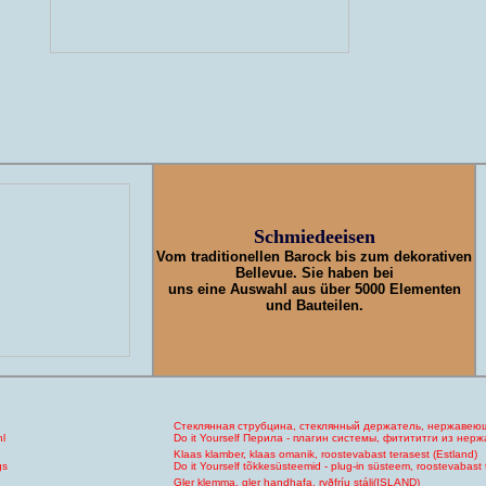
Schmiedeeisen
Vom traditionellen Barock bis zum dekorativen
Bellevue. Sie haben bei
uns eine Auswahl aus über 5000 Elementen
und Bauteilen.
Стеклянная струбцина, стеклянный держатель, нержавеющ
hl
Do it Yourself Перила - плагин системы, фитититги из не
Klaas klamber, klaas omanik, roostevabast terasest (Estland)
gs
Do it Yourself tõkkesüsteemid - plug-in süsteem, roostevabast t
Gler klemma, gler handhafa, ryðfríu stáli(ISLAND)