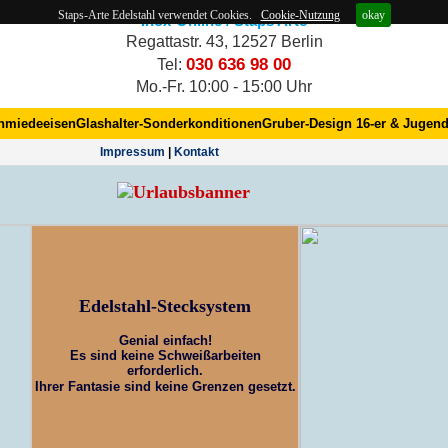
Staps-Arte Edelstahl verwendet Cookies.
Cookie-Nutzung
okay
Inox-Online / Staps Arte
Regattastr. 43, 12527 Berlin
030 636 98 00
Tel:
Mo.-Fr. 10:00 - 15:00 Uhr
hmiedeeisen
Glashalter-Sonderkonditionen
Gruber-Design 16-er & Jugend
Impres­sum
|
Kontakt
Edelstahl-Stecksystem
Genial einfach!
Es sind keine Schweißarbeiten
erforderlich.
Ihrer Fantasie sind keine Grenzen gesetzt.