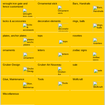
wrought iron gate and
Ornamental stick
Bars, Handrails
fence customized
locks & accessories
decorative elements
rings, balls
plates, anchor plates
tops
rosettes
ornaments
letters
zodiac signs
Gruber-Design
Gruber-Art Nouveau
sale
Glue, Maintenance
Tools
Wolfcraft
Miscellaneous