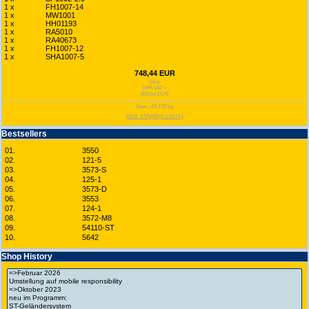
1 x
FH1007-14
1 x
MW1001
1 x
HH01193
1 x
RA5010
1 x
RA40673
1 x
FH1007-12
1 x
SHA1007-5
748,44 EUR
(plus
19% VAT =
890,64 EUR
Gew.: 40.179 kg
plus shipping costs)
Bestsellers
01.
3550
02.
121-5
03.
3573-S
04.
125-1
05.
3573-D
06.
3553
07.
124-1
08.
3572-M8
09.
54110-ST
10.
5642
Shop History