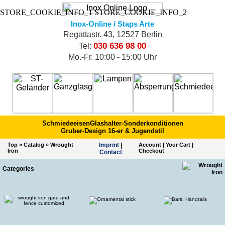
STORE_COOKIE_INFO_1
STORE_COOKIE_INFO_2
Inox-Online / Staps Arte
Regattastr. 43, 12527 Berlin
030 636 98 00
Tel:
Mo.-Fr. 10:00 - 15:00 Uhr
Schmiedeeisen
Glashalter-Sonderkonditionen
Gruber-Design 16-er & Jugendstil
Top
»
Catalog
»
Wrought
Imprint
|
Account
|
Your Cart
|
Iron
Checkout
Contact
Categories