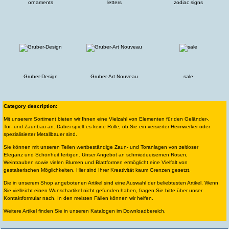
ornaments
letters
zodiac signs
Gruber-Design
Gruber-Art Nouveau
sale
Category description:
Mit unserem Sortiment bieten wir Ihnen eine Vielzahl von Elementen für den Geländer-,
Tor- und Zaunbau an. Dabei spielt es keine Rolle, ob Sie ein versierter Heimwerker oder
spezialisierter Metallbauer sind.
Sie können mit unseren Teilen wertbeständige Zaun- und Toranlagen von zeitloser
Eleganz und Schönheit fertigen. Unser Angebot an schmiedeeisernen Rosen,
Weintrauben sowie vielen Blumen und Blattformen ermöglicht eine Vielfalt von
gestalterischen Möglichkeiten. Hier sind Ihrer Kreativität kaum Grenzen gesetzt.
Die in unserem Shop angebotenen Artikel sind eine Auswahl der beliebtesten Artikel. Wenn
Sie vielleicht einen Wunschartikel nicht gefunden haben, fragen Sie bitte über unser
Kontaktformular nach. In den meisten Fällen können wir helfen.
Weitere Artikel finden Sie in unseren Katalogen im Downloadbereich.