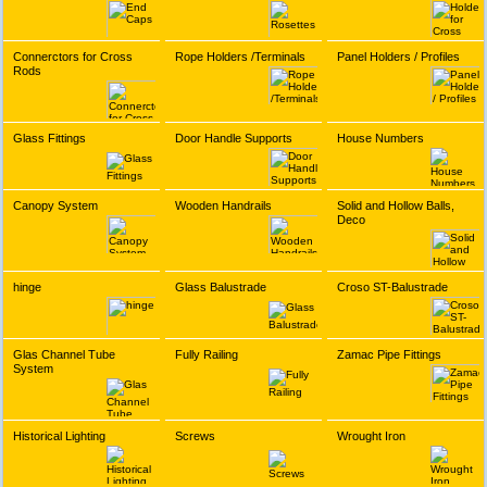
Connerctors for Cross
Rope Holders /Terminals
Panel Holders / Profiles
Rods
Glass Fittings
Door Handle Supports
House Numbers
Canopy System
Wooden Handrails
Solid and Hollow Balls,
Deco
hinge
Glass Balustrade
Croso ST-Balustrade
Glas Channel Tube
Fully Railing
Zamac Pipe Fittings
System
Historical Lighting
Screws
Wrought Iron