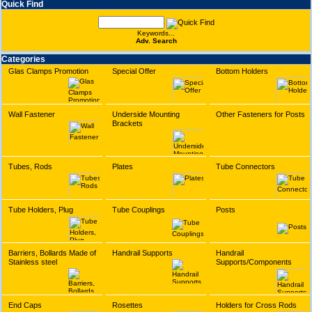
Quick Find
Keywords...
Adv. Search
Categories
Glas Clamps Promotion
Special Offer
Bottom Holders
Wall Fastener
Underside Mounting
Other Fasteners for Posts
Brackets
Tubes, Rods
Plates
Tube Connectors
Tube Holders, Plug
Tube Couplings
Posts
Barriers, Bollards Made of
Handrail Supports
Handrail
Stainless steel
Supports/Components
End Caps
Rosettes
Holders for Cross Rods