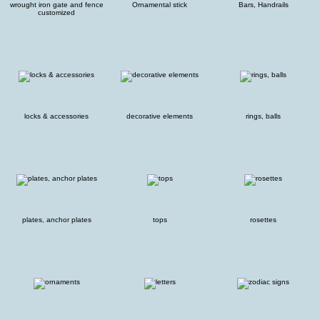
wrought iron gate and fence
Ornamental stick
Bars, Handrails
customized
locks & accessories
decorative elements
rings, balls
plates, anchor plates
tops
rosettes