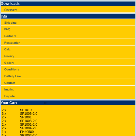
Downloads
Übersicht
Info
Shipping
FAQ
Partners
Restoration
Calc.
Privacy
Gallery
Conditions
Battery Law
Contact
Imprint
Dispute
Your Cart
2 x
SP1010
3 x
SP1006-2.0
2 x
SP1001
2 x
SP1003-2.0
2 x
SP1001-2.0
2 x
SP1004-2.0
1 x
FH40500
1 x
SP1002-2.0