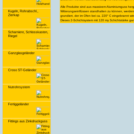
Alle Produkte sind aus massivem Aluminiumguss herge
Kugeln, Rohrabschl.,
Witterungseinflüssen standhalten zu können, werden
Zierkap
grundiert, der im Ofen bei ca. 220° C eingebrannt wi
Dieses 2-Schichtsystem mit 120 my Schichtstärke gar
Scharniere, Schlosskasten,
Riegel
Ganzglasgeländer
Croso ST-Geländer
Nutrohrsystem
Fertiggeländer
Fittings aus Zinkdruckguss