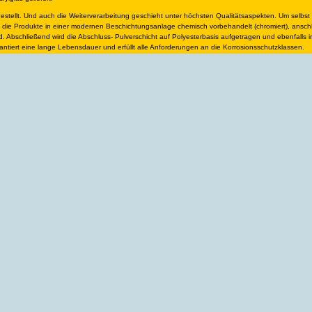
stellt. Und auch die Weiterverarbeitung geschieht unter höchsten Qualitätsaspekten. Um selbst
 die Produkte in einer modernen Beschichtungsanlage chemisch vorbehandelt (chromiert), ansch
rd. Abschließend wird die Abschluss- Pulverschicht auf Polyesterbasis aufgetragen und ebenfalls 
antiert eine lange Lebensdauer und erfüllt alle Anforderungen an die Korrosionsschutzklassen.