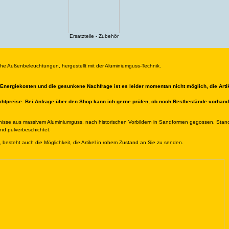
Ersatzteile - Zubehör
sche Außenbeleuchtungen, hergestellt mit der Aluminiumguss-Technik.
 Energiekosten und die gesunkene Nachfrage ist es leider momentan nicht möglich, die Arti
htpreise. Bei Anfrage über den Shop kann ich gerne prüfen, ob noch Restbestände vorhan
gnisse aus massivem Aluminiumguss, nach historischen Vorbildern in Sandformen gegossen. Stan
ind pulverbeschichtet.
, besteht auch die Möglichkeit, die Artikel in rohem Zustand an Sie zu senden.