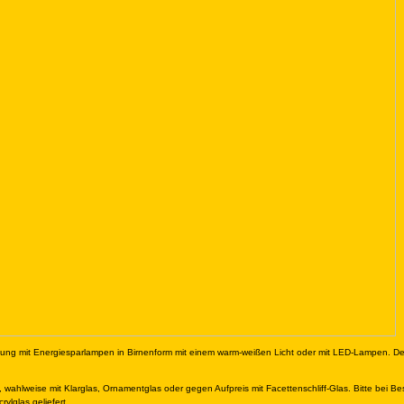
ung mit Energiesparlampen in Birnenform mit einem warm-weißen Licht oder mit LED-Lampen. Der
, wahlweise mit Klarglas, Ornamentglas oder gegen Aufpreis mit Facettenschliff-Glas. Bitte bei B
lglas geliefert.