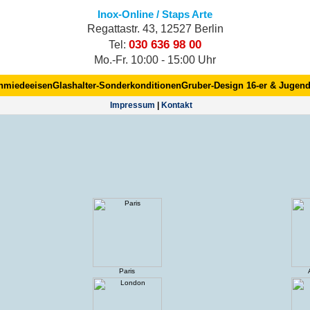
Inox-Online / Staps Arte
Regattastr. 43, 12527 Berlin
030 636 98 00
Tel:
Mo.-Fr. 10:00 - 15:00 Uhr
hmiedeeisen
Glashalter-Sonderkonditionen
Gruber-Design 16-er & Jugend
Impres­sum
|
Kontakt
Paris