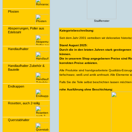
Pfosten
Stallfenster
Absperrungen, Poller aus
Kategoriebeschreibung:
Edelstahl
Seit dem Jahr 2001 vertreiben wir dekorative histori
Stand August 2025:
Handlaufhalter
Durch die in den letzten Jahren stark gestiegenen
können.
Die in unserem Shop angegebenen Preise sind Ric
korrekten Preise anbieten.
Handlaufhalter Zubehör &
Bauteile
Alle Produkte sind handgearbeitete Qualitäts-Erzeu
tiefschwarz, weiß und antik anthrazit. Alle Elemente s
Falls Sie die Teile selbst beschichten lassen möchten
Endkappen
rohe Ausführung ohne Beschichtung:
Rosetten, auch 2-teilig
Querstabhalter