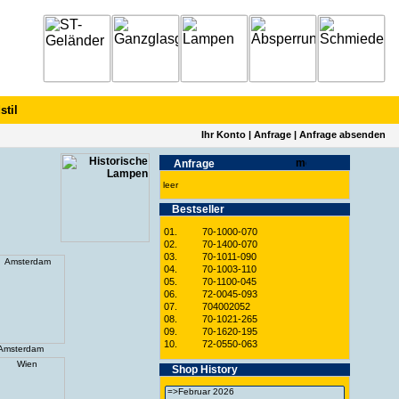
stil
Ihr Konto
|
Anfrage
|
Anfrage absenden
Anfrage
leer
Best­seller
01.
70-1000-070
02.
70-1400-070
03.
70-1011-090
04.
70-1003-110
05.
70-1100-045
06.
72-0045-093
07.
704002052
08.
70-1021-265
09.
70-1620-195
10.
72-0550-063
Amsterdam
Shop History