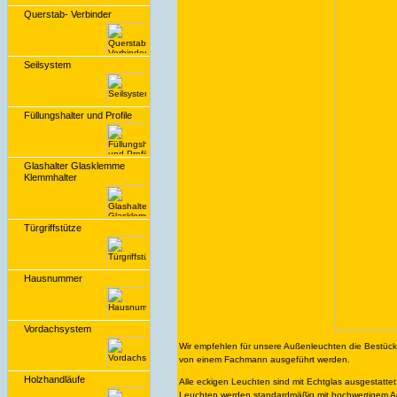
Querstab- Verbinder
Seilsystem
Füllungshalter und Profile
Glashalter Glasklemme
Klemmhalter
Türgriffstütze
Hausnummer
Vordachsystem
Wir empfehlen für unsere Außenleuchten die Bestück
von einem Fachmann ausgeführt werden.
Holzhandläufe
Alle eckigen Leuchten sind mit Echtglas ausgestattet
Leuchten werden standardmäßig mit hochwertigem Acry