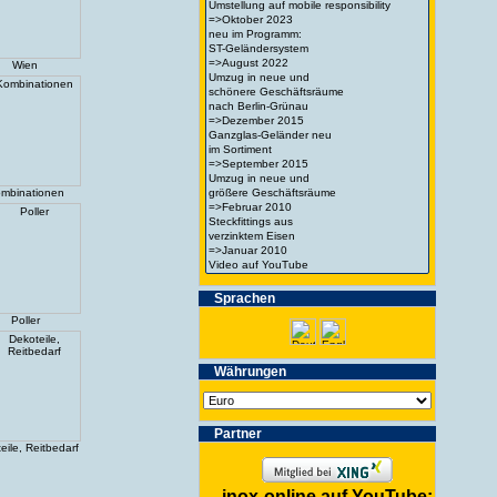
Wien
mbinationen
Spra­chen
Poller
Wäh­run­gen
Partner
eile, Reitbedarf
inox-online auf YouTube: