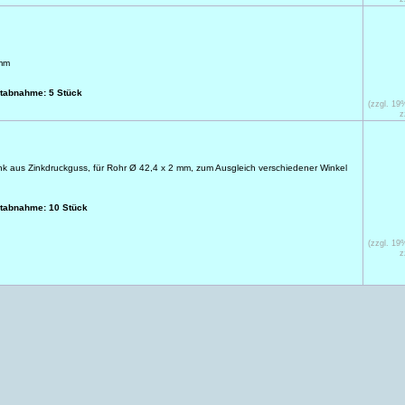
 mm
stabnahme: 5 Stück
(zzgl. 1
z
nk aus Zinkdruckguss, für Rohr Ø 42,4 x 2 mm, zum Ausgleich verschiedener Winkel
stabnahme: 10 Stück
(zzgl. 1
z