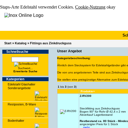
Staps-Arte Edelstahl verwendet Cookies.
Cookie-Nutzung
okay
Sc
Start
»
Katalog
»
Fittings aus Zinkdruckguss
Unser Angebot
Schnell­suche
Kategoriebeschreibung:
Ähnlich dem Stecksystem für Edelstahlgeländer gibt e
Suchwort...
Erwei­terte Suche
Die von uns angebotenen Teile sind aus Zinkdruckgu
Kate­gorien
Sie stellen eine preisgünstige Alternative zum Edelst
Edelstahl Glashalter
1
bis
3
(von
3
)
Sonderangebote
Produkte+
Z-RV200
Restposten, B-Ware
Steckfitting aus Zinkdruckguss
Bogen 90° für Rohr Ø 42,4 x 2 mm
Abverkauf Lagerbestand
Bodenhalter
Restbestand ca. 80 Stück - Minde
angezeigter Preis für 1 Stück
... mehr