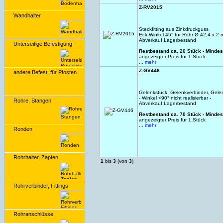
Z-RV2015
Wandhalter
Steckfitting aus Zinkdruckguss
Eck-Winkel 45° für Rohr Ø 42,4 x 2
Abverkauf Lagerbestand
Unterseitige Befestigung
Restbestand ca. 20 Stück - Minde
angezeigter Preis für 1 Stück
... mehr
Z-GV446
andere Befest. für Pfosten
Gelenkstück, Gelenkverbinder, Gele
- Winkel <90° nicht realisierbar -
Rohre, Stangen
Abverkauf Lagerbestand
Restbestand ca. 70 Stück - Minde
angezeigter Preis für 1 Stück
... mehr
Ronden
Rohrhalter, Zapfen
1
bis
3
(von
3
)
Rohrverbinder, Fittings
Rohranschlüsse