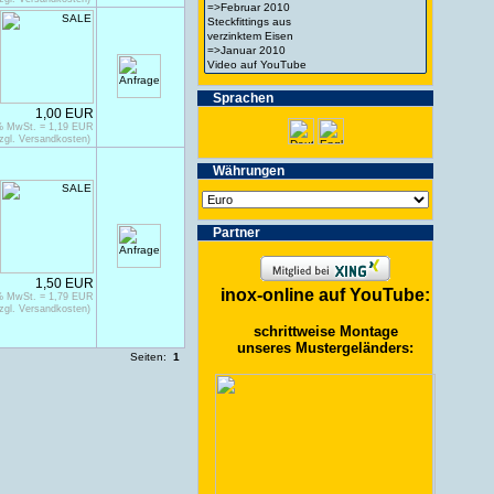
Spra­chen
1,00 EUR
9% MwSt. = 1,19 EUR
zgl. Versandkosten)
Wäh­run­gen
Partner
1,50 EUR
inox-online auf YouTube:
9% MwSt. = 1,79 EUR
zgl. Versandkosten)
schrittweise Montage
unseres Mustergeländers:
Seiten:
1