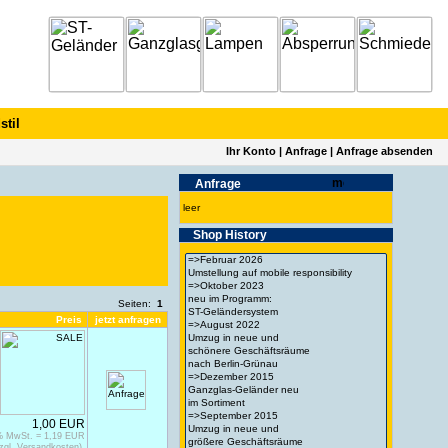
stil
Ihr Konto
|
Anfrage
|
Anfrage absenden
Anfrage
leer
Shop History
Seiten:
1
Preis
jetzt anfragen
1,00 EUR
9% MwSt. = 1,19 EUR
zgl. Versandkosten)