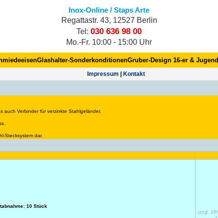
Inox-Online / Staps Arte
Regattastr. 43, 12527 Berlin
030 636 98 00
Tel:
Mo.-Fr. 10:00 - 15:00 Uhr
hmiedeeisen
Glashalter-Sonderkonditionen
Gruber-Design 16-er & Jugend
Impres­sum
|
Kontakt
s auch Verbinder für verzinkte Stahlgeländer.
ss.
ahl-Stecksystem dar.
stabnahme: 10 Stück
(zzgl. 1
z