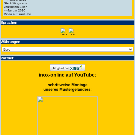
Spra­chen
Wäh­run­gen
Partner
inox-online auf YouTube:
schrittweise Montage
unseres Mustergeländers: