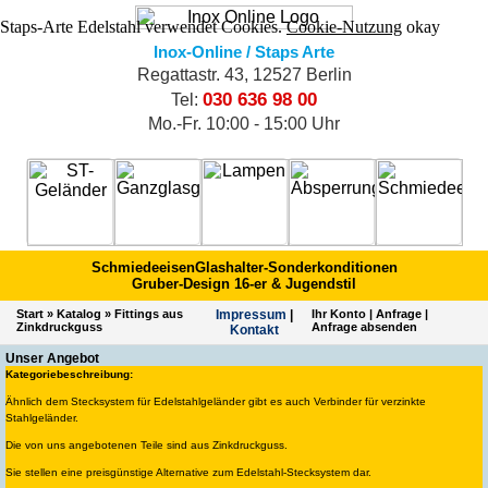
Staps-Arte Edelstahl verwendet Cookies.
Cookie-Nutzung
okay
Inox-Online / Staps Arte
Regattastr. 43, 12527 Berlin
030 636 98 00
Tel:
Mo.-Fr. 10:00 - 15:00 Uhr
Schmiedeeisen
Glashalter-Sonderkonditionen
Gruber-Design 16-er & Jugendstil
Start
»
Katalog
»
Fittings aus
Impres­sum
|
Ihr Konto
|
Anfrage
|
Zinkdruckguss
Anfrage absenden
Kontakt
Unser Angebot
Kategoriebeschreibung:
Ähnlich dem Stecksystem für Edelstahlgeländer gibt es auch Verbinder für verzinkte
Stahlgeländer.
Die von uns angebotenen Teile sind aus Zinkdruckguss.
Sie stellen eine preisgünstige Alternative zum Edelstahl-Stecksystem dar.