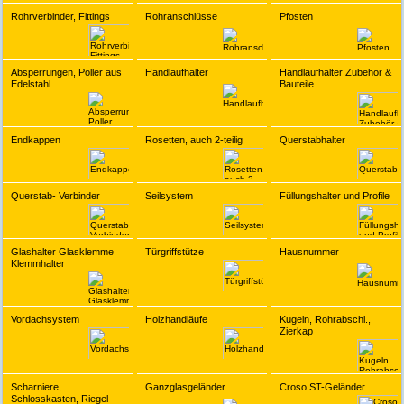
Rohrverbinder, Fittings
Rohranschlüsse
Pfosten
Absperrungen, Poller aus
Handlaufhalter
Handlaufhalter Zubehör &
Edelstahl
Bauteile
Endkappen
Rosetten, auch 2-teilig
Querstabhalter
Querstab- Verbinder
Seilsystem
Füllungshalter und Profile
Glashalter Glasklemme
Türgriffstütze
Hausnummer
Klemmhalter
Vordachsystem
Holzhandläufe
Kugeln, Rohrabschl.,
Zierkap
Scharniere,
Ganzglasgeländer
Croso ST-Geländer
Schlosskasten, Riegel