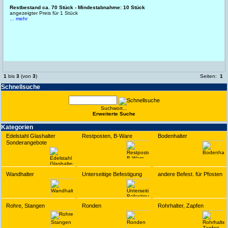
Restbestand ca. 70 Stück - Mindestabnahme: 10 Stück
angezeigter Preis für 1 Stück
... mehr
1
bis
3
(von
3
)
Seiten:
1
Schnell­suche
Suchwort...
Erwei­terte Suche
Kate­gorien
Edelstahl Glashalter
Restposten, B-Ware
Bodenhalter
Sonderangebote
Wandhalter
Unterseitige Befestigung
andere Befest. für Pfosten
Rohre, Stangen
Ronden
Rohrhalter, Zapfen