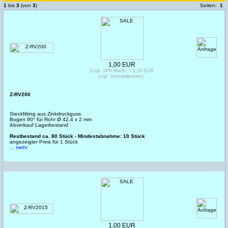
1
bis
3
(von
3
)
Seiten:
1
1,00 EUR
(zzgl. 19% MwSt. = 1,19 EUR
zzgl. Versandkosten)
Z-RV200
Steckfitting aus Zinkdruckguss
Bogen 90° für Rohr Ø 42,4 x 2 mm
Abverkauf Lagerbestand
Restbestand ca. 80 Stück - Mindestabnahme: 10 Stück
angezeigter Preis für 1 Stück
... mehr
1,00 EUR