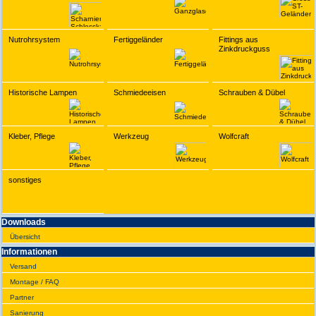
Nutrohrsystem
Fertiggeländer
Fittings aus
Zinkdruckguss
Historische Lampen
Schmiedeeisen
Schrauben & Dübel
Kleber, Pflege
Werkzeug
Wolfcraft
sonstiges
Downloads
Übersicht
Infor­ma­tionen
Versand
Montage / FAQ
Partner
Sanie­rung