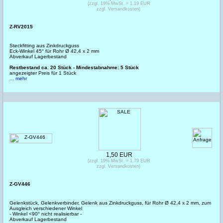
(zzgl. 19% MwSt. = 1,19 EUR
zzgl. Versandkosten)
Z-RV2015
Steckfitting aus Zinkdruckguss
Eck-Winkel 45° für Rohr Ø 42,4 x 2 mm
Abverkauf Lagerbestand
Restbestand ca. 20 Stück - Mindestabnahme: 5 Stück
angezeigter Preis für 1 Stück
... mehr
1,50 EUR
(zzgl. 19% MwSt. = 1,79 EUR
zzgl. Versandkosten)
Z-GV446
Gelenkstück, Gelenkverbinder, Gelenk aus Zinkdruckguss, für Rohr Ø 42,4 x 2 mm, zum
Ausgleich verschiedener Winkel
- Winkel <90° nicht realisierbar -
Abverkauf Lagerbestand