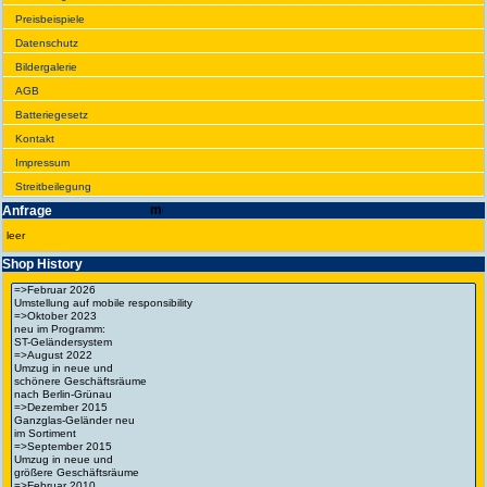
Preis­beispiele
Daten­schutz
Bilder­galerie
AGB
Batte­rie­gesetz
Kontakt
Impres­sum
Streit­bei­legung
Anfrage
leer
Shop History