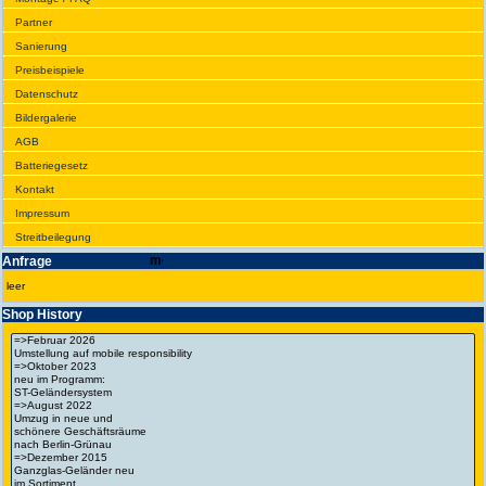
Partner
Sanie­rung
Preis­beispiele
Daten­schutz
Bilder­galerie
AGB
Batte­rie­gesetz
Kontakt
Impres­sum
Streit­bei­legung
Anfrage
leer
Shop History