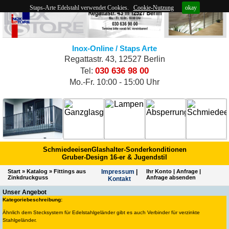
Staps-Arte Edelstahl verwendet Cookies.
Cookie-Nutzung
okay
Inox-Online / Staps Arte
Regattastr. 43, 12527 Berlin
030 636 98 00
Tel:
Mo.-Fr. 10:00 - 15:00 Uhr
Schmiedeeisen
Glashalter-Sonderkonditionen
Gruber-Design 16-er & Jugendstil
Start
»
Katalog
»
Fittings aus
Impres­sum
|
Ihr Konto
|
Anfrage
|
Zinkdruckguss
Anfrage absenden
Kontakt
Unser Angebot
Kategoriebeschreibung:
Ähnlich dem Stecksystem für Edelstahlgeländer gibt es auch Verbinder für verzinkte
Stahlgeländer.