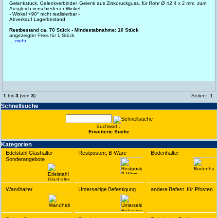
Gelenkstück, Gelenkverbinder, Gelenk aus Zinkdruckguss, für Rohr Ø 42,4 x 2 mm, zum
Ausgleich verschiedener Winkel
- Winkel <90° nicht realisierbar -
Abverkauf Lagerbestand
Restbestand ca. 70 Stück - Mindestabnahme: 10 Stück
angezeigter Preis für 1 Stück
... mehr
1
bis
3
(von
3
)
Seiten:
1
Schnell­suche
Suchwort...
Erwei­terte Suche
Kate­gorien
Edelstahl Glashalter
Restposten, B-Ware
Bodenhalter
Sonderangebote
Wandhalter
Unterseitige Befestigung
andere Befest. für Pfosten