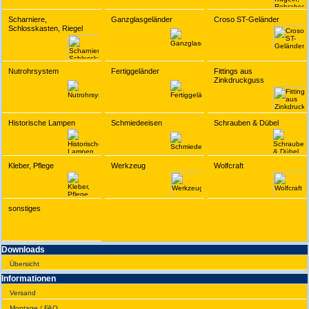
Scharniere,
Ganzglasgeländer
Croso ST-Geländer
Schlosskasten, Riegel
Nutrohrsystem
Fertiggeländer
Fittings aus
Zinkdruckguss
Historische Lampen
Schmiedeeisen
Schrauben & Dübel
Kleber, Pflege
Werkzeug
Wolfcraft
sonstiges
Downloads
Übersicht
Infor­ma­tionen
Versand
Montage / FAQ