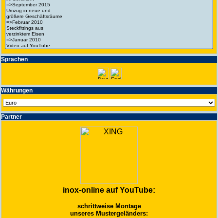
Spra­chen
Wäh­run­gen
Partner
inox-online auf YouTube:
schrittweise Montage
unseres Mustergeländers: