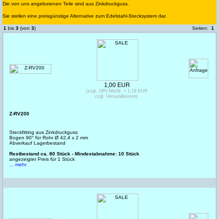
Die von uns angebotenen Teile sind aus Zinkdruckguss.
Sie stellen eine preisgünstige Alternative zum Edelstahl-Stecksystem dar.
1
bis
3
(von
3
)
Seiten:
1
1,00 EUR
(zzgl. 19% MwSt. = 1,19 EUR
zzgl. Versandkosten)
Z-RV200
Steckfitting aus Zinkdruckguss
Bogen 90° für Rohr Ø 42,4 x 2 mm
Abverkauf Lagerbestand
Restbestand ca. 80 Stück - Mindestabnahme: 10 Stück
angezeigter Preis für 1 Stück
... mehr