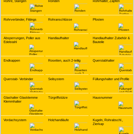
Rohre, Stangen
Ronden
Rohrhalter, Zapfen
Rohrverbinder, Fittings
Rohranschlüsse
Pfosten
Absperrungen, Poller aus
Handlaufhalter
Handlaufhalter Zubehör &
Edelstahl
Bauteile
Endkappen
Rosetten, auch 2-teilig
Querstabhalter
Querstab- Verbinder
Seilsystem
Füllungshalter und Profile
Glashalter Glasklemme
Türgriffstütze
Hausnummer
Klemmhalter
Vordachsystem
Holzhandläufe
Kugeln, Rohrabschl.,
Zierkap