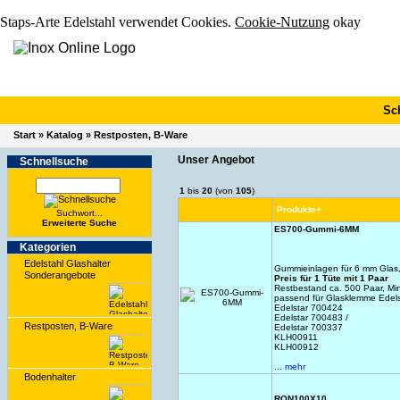
Staps-Arte Edelstahl verwendet Cookies.
Cookie-Nutzung
okay
Sc
Start
»
Katalog
»
Restposten, B-Ware
Unser Angebot
Schnell­suche
1
bis
20
(von
105
)
Produkte+
Suchwort...
Erwei­terte Suche
ES700-Gummi-6MM
Kate­gorien
Edelstahl Glashalter
Gummieinlagen für 6 mm Glas,
Sonderangebote
Preis für 1 Tüte mit 1 Paar
Restbestand ca. 500 Paar, M
passend für Glasklemme Edel
Edelstar 700424
Edelstar 700483 /
Restposten, B-Ware
Edelstar 700337
KLH00911
KLH00912
... mehr
Bodenhalter
RON100X10