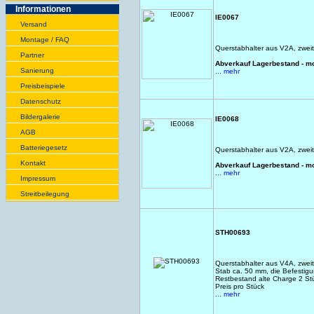
Infor­ma­tionen
IE0067
Versand
Montage / FAQ
Querstabhalter aus V2A, zweit
Partner
Abverkauf Lagerbestand - m
Sanie­rung
... mehr
Preis­beispiele
Daten­schutz
Bilder­galerie
IE0068
AGB
Batte­rie­gesetz
Querstabhalter aus V2A, zweit
Kontakt
Abverkauf Lagerbestand - m
... mehr
Impres­sum
Streit­bei­legung
STH00693
Querstabhalter aus V4A, zwei
Stab ca. 50 mm, die Befestigu
Restbestand alte Charge 2 St
Preis pro Stück
... mehr