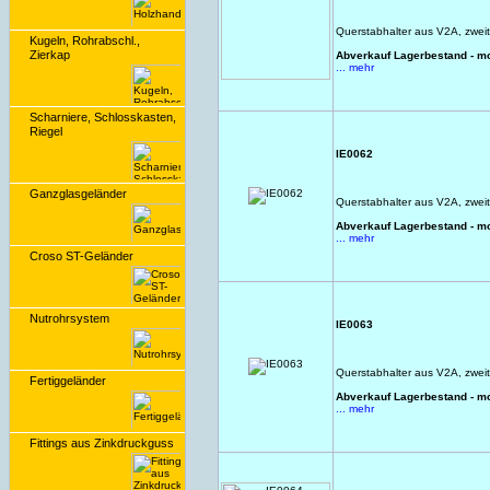
Querstabhalter aus V2A, zweit
Kugeln, Rohrabschl.,
Zierkap
Abverkauf Lagerbestand - m
... mehr
Scharniere, Schlosskasten,
Riegel
IE0062
Ganzglasgeländer
Querstabhalter aus V2A, zweit
Abverkauf Lagerbestand - m
... mehr
Croso ST-Geländer
Nutrohrsystem
IE0063
Querstabhalter aus V2A, zwei
Fertiggeländer
Abverkauf Lagerbestand - m
... mehr
Fittings aus Zinkdruckguss