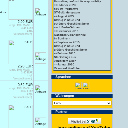
it d=
2,90 EUR
(zzgl. 19% MwSt. =
3,45 EUR
zzgl.
Versandkosten)
2,90 EUR
(zzgl. 19% MwSt. =
3,45 EUR
zzgl.
Spra­chen
Versandkosten)
0,52 EUR
(zzgl. 19% MwSt. =
0,62 EUR
zzgl.
Wäh­run­gen
Versandkosten)
Partner
inox-online auf YouTube: