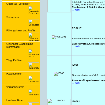
Edelstahl-Rohrabschluss, mit
Querstab- Verbinder
31 mm, für Rundrohr 33,7 x 2
Restbestand 2 Stück / Mind
... mehr
Seilsystem
ROS0191
Füllungshalter und Profile
Edelstahlrosette 85 mm mit B
Glashalter Glasklemme
Lagerabverkauf, Restbestand
... mehr
Klemmhalter
Türgriffstütze
IE006
Hausnummer
Querstabhalter aus V2A, zwei
Abverkauf Lagerbestand - m
... mehr
Vordachsystem
Holzhandläufe
IE0061