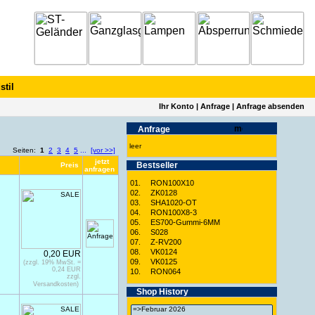
stil
Ihr Konto
|
Anfrage
|
Anfrage absenden
Anfrage
leer
Seiten:
1
2
3
4
5
...
[vor >>]
jetzt
Best­seller
Preis
anfragen
01.
RON100X10
02.
ZK0128
03.
SHA1020-OT
04.
RON100X8-3
05.
ES700-Gummi-6MM
06.
S028
07.
Z-RV200
08.
VK0124
0,20 EUR
09.
VK0125
(zzgl. 19% MwSt. =
0,24 EUR
10.
RON064
zzgl.
Versandkosten)
Shop History