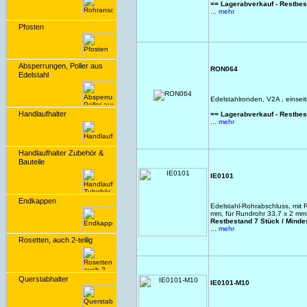
== Lagerabverkauf - Restbe
... mehr
Pfosten
Absperrungen, Poller aus
RON064
Edelstahl
Edelstahlronden, V2A , einseit
Handlaufhalter
== Lagerabverkauf - Restbe
... mehr
Handlaufhalter Zubehör &
Bauteile
IE0101
Endkappen
Edelstahl-Rohrabschluss, mit
mm, für Rundrohr 33,7 x 2 mm
Restbestand 7 Stück / Mind
... mehr
Rosetten, auch 2-teilig
Querstabhalter
IE0101-M10