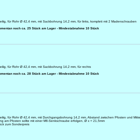
eilig, für Rohr Ø 42,4 mm, mit Sackbohrung 14,2 mm, für links, komplett mit 2 Madenschrauben
omentan noch ca. 25 Stück am Lager - Mindestabnahme 10 Stück
eilig, für Rohr Ø 42,4 mm, mit Sackbohrung 14,2 mm, für rechts
omentan noch ca. 28 Stück am Lager - Mindestabnahme 10 Stück
teilig, für Rohr Ø 42,4 mm, mit Durchgangsbohrung 14,2 mm, Abstand zwischen Pfosten und Mitt
ng am Pfosten sollte mit einer M6-Senkschraube erfolgen, Ø x = 21,5mm
ück zum Sonderpreis