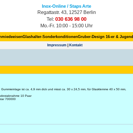
Inox-Online / Staps Arte
Regattastr. 43, 12527 Berlin
030 636 98 00
Tel:
Mo.-Fr. 10:00 - 15:00 Uhr
hmiedeeisen
Glashalter-Sonderkonditionen
Gruber-Design 16-er & Jugend
Impres­sum
|
Kontakt
 Gummieinlage ist ca. 4,9 mm dick und misst ca. 30 x 24,5 mm, für Glasklemme 40 x 50 mm,
indestabnahme 10 Paar
star 700000