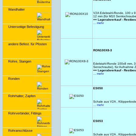
Wandhalter
V2A Edelstahl-Ronde, 100 x 
12 mm (für M10 Senkschraube
== Lagerabverkauf - Restbe
... mehr
Unterseitige Befestigung
andere Befest. für Pfosten
RON100X8-3
Rohre, Stangen
Edelstahl-Ronde 100x8 mm, 3 
Senschraube), für Aufnahme Z
== Lagerabverkauf - Restbe
... mehr
Ronden
ES050
Rohrhalter, Zapfen
Schale aus V2A , Klöpperbode
... mehr
Rohrverbinder, Fittings
ES053
Rohranschlüsse
Schale aus V2A , Klöpperbode