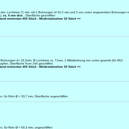
9 mm, Lochkreis 71 mm, mit 2 Bohrungen d=10,2 mm und 2 von unten angesenkten Bohrungen m
),
ca. 9 mm dick
, Oberfläche geschliffen
stand momentan 400 Stück - Mindestabnahme 20 Stück ==
Bohrungen d= 10,2mm, Ø Lochkreis ca. 71mm, 1 Mittelbohrung von unten gesenkt (für M12
apfen, Oberfläche Korn 240 geschliffen
stand momentan 400 Stück - Mindestabnahme 20 Stück ==
n, für Rohr Ø = 33,7 mm, Oberfläche ungeschliffen
n, für Rohr Ø = 60,3 mm, ungeschliffen