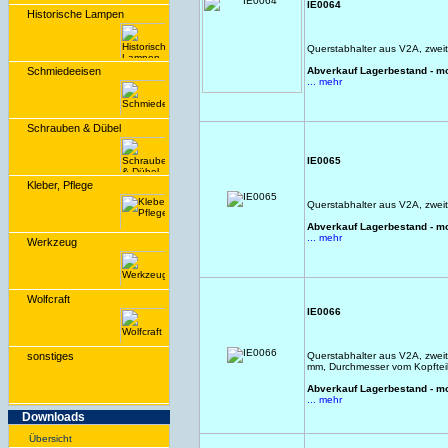
IE0064
Historische Lampen
Querstabhalter aus V2A, zweit
Schmiedeeisen
Abverkauf Lagerbestand - m
... mehr
Schrauben & Dübel
IE0065
Kleber, Pflege
Querstabhalter aus V2A, zweit
Abverkauf Lagerbestand - m
... mehr
Werkzeug
Wolfcraft
IE0066
sonstiges
Querstabhalter aus V2A, zwei
mm, Durchmesser vom Kopftei
Abverkauf Lagerbestand - m
... mehr
Downloads
Übersicht