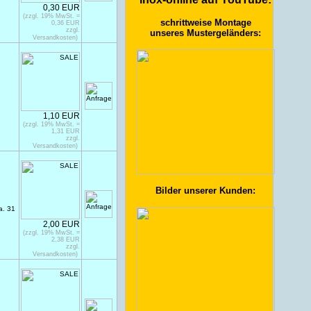
0,30 EUR
(zzgl. 19% MwSt. =
schrittweise Montage
0,36 EUR
zzgl.
unseres Mustergeländers:
Versandkosten)
1,10 EUR
(zzgl. 19% MwSt. =
1,31 EUR
zzgl.
Versandkosten)
Bilder unserer Kunden:
a. 31
2,00 EUR
(zzgl. 19% MwSt. =
2,38 EUR
zzgl.
Versandkosten)