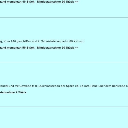
stand momentan 40 Stück - Mindestabnahme 20 Stück ==
ig, Korn 240 geschliffen und in Schutzfolie verpackt, 80 x 4 mm
stand momentan 50 Stück - Mindestabnahme 20 Stück ==
 Rändel und mit Gewinde M 8, Durchmesser an der Spitze ca. 15 mm, Höhe über dem Rohrende c
estabnahme 7 Stück