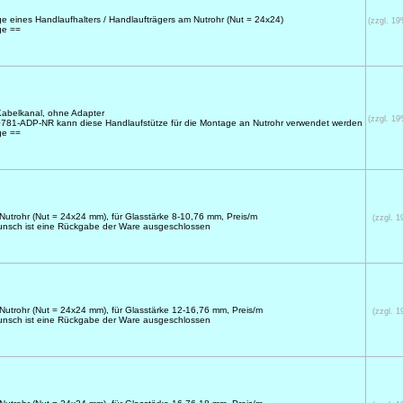
e eines Handlaufhalters / Handlaufträgers am Nutrohr (Nut = 24x24)
(zzgl. 1
age ==
abelkanal, ohne Adapter
(zzgl. 1
-0781-ADP-NR kann diese Handlaufstütze für die Montage an Nutrohr verwendet werden
age ==
utrohr (Nut = 24x24 mm), für Glasstärke 8-10,76 mm, Preis/m
(zzgl. 
unsch ist eine Rückgabe der Ware ausgeschlossen
utrohr (Nut = 24x24 mm), für Glasstärke 12-16,76 mm, Preis/m
(zzgl. 
unsch ist eine Rückgabe der Ware ausgeschlossen