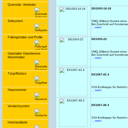
Querstab- Verbinder
DG1003-16-18
Seilsystem
VMQ (Silikon) Gummi ohne L
Bei Zuschnitt auf Kundenw
... mehr
Füllungshalter und Profile
DG1003-22
VMQ (Silikon) Gummi ohne L
Glashalter Glasklemme
Bei Zuschnitt auf Kundenw
Klemmhalter
... mehr
Türgriffstütze
EK1067-42.4
V2A-Endkappe für Nutrohr m
Hausnummer
... mehr
EK1067-48.3
Vordachsystem
V2A-Endkappe für Nutrohr m
... mehr
Holzhandläufe