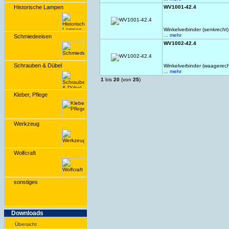
Historische Lampen
WV1001-42.4
Winkelverbinder (senkrecht
... mehr
Schmiedeeisen
WV1002-42.4
Schrauben & Dübel
Winkelverbinder (waagerech
... mehr
1
bis
20
(von
25
)
Kleber, Pflege
Werkzeug
Wolfcraft
sonstiges
Downloads
Übersicht