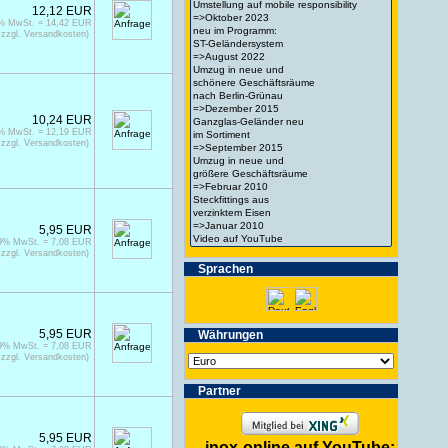
12,12 EUR
9% MwSt. = 14,42 EUR
zzgl. Versandkosten)
10,24 EUR
9% MwSt. = 12,19 EUR
zzgl. Versandkosten)
5,95 EUR
19% MwSt. = 7,08 EUR
zzgl. Versandkosten)
Spra­chen
5,95 EUR
Wäh­run­gen
19% MwSt. = 7,08 EUR
zzgl. Versandkosten)
Partner
5,95 EUR
inox-online auf YouTube: