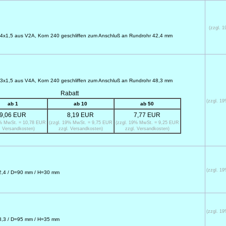
(zzgl. 
2,4x1,5 aus V2A, Korn 240 geschliffen zum Anschluß an Rundrohr 42,4 mm
8,3x1,5 aus V4A, Korn 240 geschliffen zum Anschluß an Rundrohr 48,3 mm
Rabatt
(zzgl. 1
ab 1
ab 10
ab 50
9,06 EUR
8,19 EUR
7,77 EUR
9% MwSt. = 10,78 EUR
(zzgl. 19% MwSt. = 9,75 EUR
(zzgl. 19% MwSt. = 9,25 EUR
. Versandkosten)
zzgl. Versandkosten)
zzgl. Versandkosten)
(zzgl. 1
=42,4 / D=90 mm / H=30 mm
(zzgl. 1
=48,3 / D=95 mm / H=35 mm