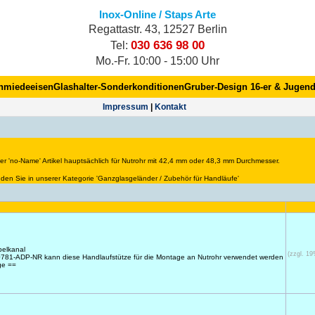
Inox-Online / Staps Arte
Regattastr. 43, 12527 Berlin
030 636 98 00
Tel:
Mo.-Fr. 10:00 - 15:00 Uhr
hmiedeeisen
Glashalter-Sonderkonditionen
Gruber-Design 16-er & Jugend
Impres­sum
|
Kontakt
ger 'no-Name' Artikel hauptsächlich für Nutrohr mit 42,4 mm oder 48,3 mm Durchmesser.
inden Sie in unserer Kategorie 'Ganzglasgeländer / Zubehör für Handläufe'
belkanal
(zzgl. 1
-0781-ADP-NR kann diese Handlaufstütze für die Montage an Nutrohr verwendet werden
age ==