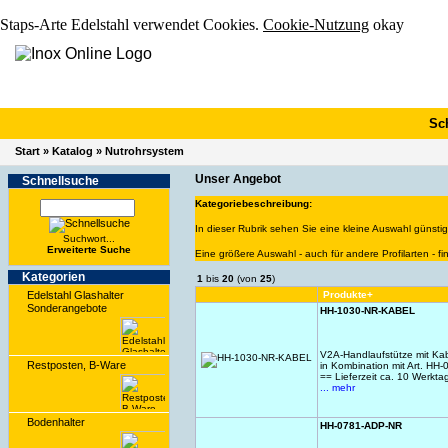
Staps-Arte Edelstahl verwendet Cookies.
Cookie-Nutzung
okay
Sc
Start
»
Katalog
»
Nutrohrsystem
Unser Angebot
Schnell­suche
Kategoriebeschreibung:
In dieser Rubrik sehen Sie eine kleine Auswahl günsti
Suchwort...
Erwei­terte Suche
Eine größere Auswahl - auch für andere Profilarten - f
Kate­gorien
1
bis
20
(von
25
)
Edelstahl Glashalter
Produkte+
Sonderangebote
HH-1030-NR-KABEL
V2A-Handlaufstütze mit Ka
Restposten, B-Ware
in Kombination mit Art. HH
== Lieferzeit ca. 10 Werkt
... mehr
Bodenhalter
HH-0781-ADP-NR