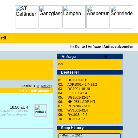
stil
Ihr Konto
|
Anfrage
|
Anfrage absenden
Anfrage
leer
Best­seller
01.
DG1001-8-11
02.
ADP1001-42.4-21.2
Seiten:
1
2
[vor >>]
03.
DG1001-16-18
Preis
jetzt anfragen
04.
EK1067-42.4
05.
DG1001-12-17
06.
HH-0781-ADP-NR
07.
RON2065-NUT
16,50 EUR
08.
WV1001-42.4
9% MwSt. = 19,64 EUR
09.
RV1013-42.4
zzgl. Versandkosten)
10.
DG1003-22
Shop History