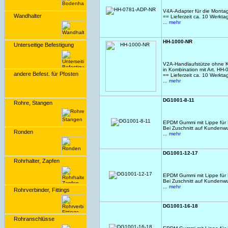
V4A-Adapter für die Montag
Wandhalter
== Lieferzeit ca. 10 Werkt
... mehr
HH-1000-NR
Unterseitige Befestigung
V2A-Handlaufstütze ohne K
in Kombination mit Art. HH
andere Befest. für Pfosten
== Lieferzeit ca. 10 Werkt
... mehr
DG1001-8-11
Rohre, Stangen
EPDM Gummi mit Lippe für N
Bei Zuschnitt auf Kundenw
Ronden
... mehr
DG1001-12-17
Rohrhalter, Zapfen
EPDM Gummi mit Lippe für N
Bei Zuschnitt auf Kundenw
... mehr
Rohrverbinder, Fittings
DG1001-16-18
Rohranschlüsse