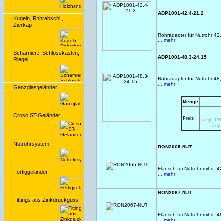
ADP1001-42.4-21.2
Kugeln, Rohrabschl.,
Zierkap
Rohradapter für Nutrohr 4
... mehr
Scharniere, Schlosskasten,
ADP1001-48.3-24.15
Riegel
Rohradapter für Nutrohr 4
... mehr
Ganzglasgeländer
Menge
Croso ST-Geländer
Preis
(zzgl. 1
zzgl
Nutrohrsystem
RON2065-NUT
Flansch für Nutrohr mit d
Fertiggeländer
... mehr
RON2067-NUT
Fittings aus Zinkdruckguss
Flansch für Nutrohr mit d
... mehr