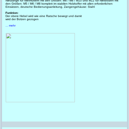
Nietzange für Nietmuttern mit den Größen: M6 / M8 / M10 und M12 für Nietbolzen mit
den Größen: M5 / M6 / M8 komplett im stabilen Holzkoffer mit allen erforderlichen
Einsätzen, deutsche Bedienungsanleitung, Zangengehäuse: Stahl
Funktion:
Der obere Hebel wird wie eine Ratsche bewegt und damit
wird der Bolzen gezogen
... mehr