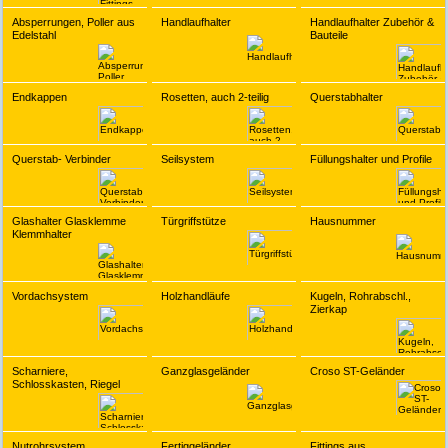
Absperrungen, Poller aus
Handlaufhalter
Handlaufhalter Zubehör &
Edelstahl
Bauteile
Endkappen
Rosetten, auch 2-teilig
Querstabhalter
Querstab- Verbinder
Seilsystem
Füllungshalter und Profile
Glashalter Glasklemme
Türgriffstütze
Hausnummer
Klemmhalter
Vordachsystem
Holzhandläufe
Kugeln, Rohrabschl.,
Zierkap
Scharniere,
Ganzglasgeländer
Croso ST-Geländer
Schlosskasten, Riegel
Nutrohrsystem
Fertiggeländer
Fittings aus