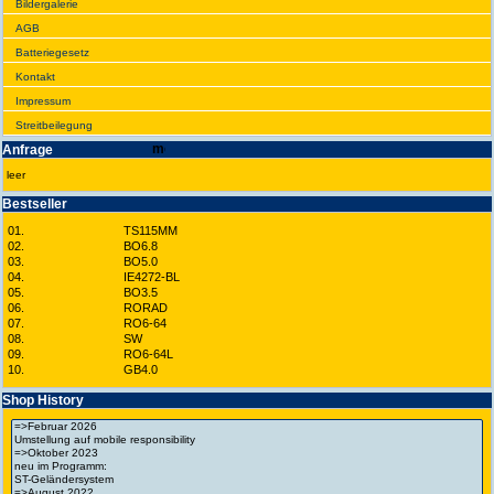
Bilder­galerie
AGB
Batte­rie­gesetz
Kontakt
Impres­sum
Streit­bei­legung
Anfrage
leer
Best­seller
01.
TS115MM
02.
BO6.8
03.
BO5.0
04.
IE4272-BL
05.
BO3.5
06.
RORAD
07.
RO6-64
08.
SW
09.
RO6-64L
10.
GB4.0
Shop History