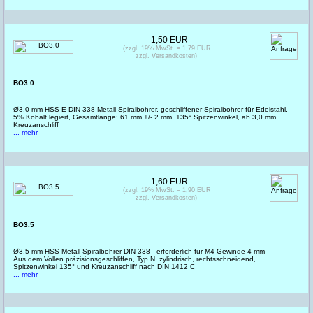
1,50 EUR
(zzgl. 19% MwSt. = 1,79 EUR
zzgl. Versandkosten)
BO3.0
Ø3,0 mm HSS-E DIN 338 Metall-Spiralbohrer, geschliffener Spiralbohrer für Edelstahl,
5% Kobalt legiert, Gesamtlänge: 61 mm +/- 2 mm, 135° Spitzenwinkel, ab 3,0 mm
Kreuzanschliff
... mehr
1,60 EUR
(zzgl. 19% MwSt. = 1,90 EUR
zzgl. Versandkosten)
BO3.5
Ø3,5 mm HSS Metall-Spiralbohrer DIN 338 - erforderlich für M4 Gewinde 4 mm
Aus dem Vollen präzisionsgeschliffen, Typ N, zylindrisch, rechtsschneidend,
Spitzenwinkel 135° und Kreuzanschliff nach DIN 1412 C
... mehr