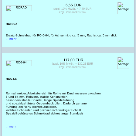
6,55 EUR
(zzgl. 19% MwSt. = 7,79 EUR
zzgl. Versandkosten)
RORAD
Ersatz-Schneidrad für RO 6-64, für Achse mit d ca. 5 mm, Rad ist ca. 5 mm dick
... mehr
117,00 EUR
(zzgl. 19% MwSt. = 139,23 EUR
zzgl. Versandkosten)
RO6-64
Rohrschneider, Arbeitsbereich für Rohre mit Durchmessern zwischen
6 und 64 mm. Robuste, stabile Konstruktion.
besonders stabile Spindel, lange Spindelführung
und spezialgehärtete Gegendruckrollen. Dadurch genaue
Führung am Rohr, leichtes Zustellen,
leichtes Schneiden und präziser rechtwinkliger Schnitt.
Speziell gehärtetes Schneidrad sichert lange Standzeit
... mehr