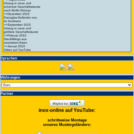
Spra­chen
Wäh­run­gen
Partner
inox-online auf YouTube:
schrittweise Montage
unseres Mustergeländers: