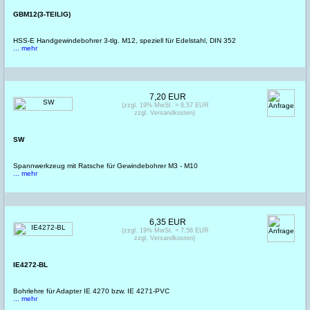
GBM12(3-TEILIG)
HSS-E Handgewindebohrer 3-tlg. M12, speziell für Edelstahl, DIN 352
... mehr
7,20 EUR
(zzgl. 19% MwSt. = 8,57 EUR
zzgl. Versandkosten)
SW
Spannwerkzeug mit Ratsche für Gewindebohrer M3 - M10
... mehr
6,35 EUR
(zzgl. 19% MwSt. = 7,56 EUR
zzgl. Versandkosten)
IE4272-BL
Bohrlehre für Adapter IE 4270 bzw. IE 4271-PVC
... mehr