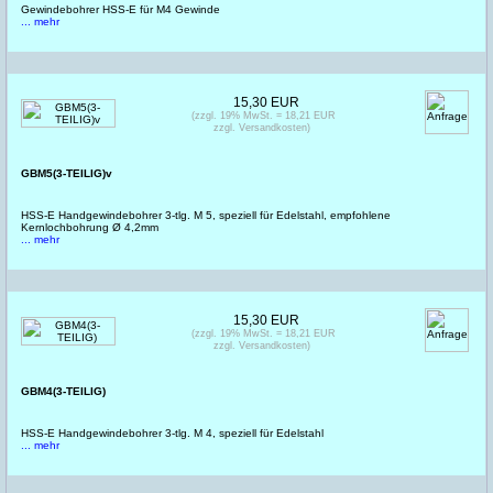
Gewindebohrer HSS-E für M4 Gewinde
... mehr
15,30 EUR
(zzgl. 19% MwSt. = 18,21 EUR
zzgl. Versandkosten)
GBM5(3-TEILIG)v
HSS-E Handgewindebohrer 3-tlg. M 5, speziell für Edelstahl, empfohlene
Kernlochbohrung Ø 4,2mm
... mehr
15,30 EUR
(zzgl. 19% MwSt. = 18,21 EUR
zzgl. Versandkosten)
GBM4(3-TEILIG)
HSS-E Handgewindebohrer 3-tlg. M 4, speziell für Edelstahl
... mehr