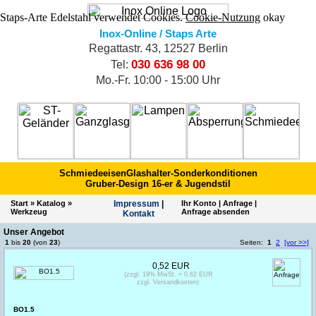
Staps-Arte Edelstahl verwendet Cookies.
Cookie-Nutzung
okay
Inox-Online / Staps Arte
Regattastr. 43, 12527 Berlin
030 636 98 00
Tel:
Mo.-Fr. 10:00 - 15:00 Uhr
Schmiedeeisen
Glashalter-Sonderkonditionen
Gruber-Design 16-er & Jugendstil
Start
»
Katalog
»
Impres­sum
|
Ihr Konto
|
Anfrage
|
Werkzeug
Anfrage absenden
Kontakt
Unser Angebot
1
bis
20
(von
23
)
Seiten:
1
2
[vor >>]
0,52 EUR
(zzgl. 19% MwSt. = 0,62 EUR
zzgl. Versandkosten)
BO1.5