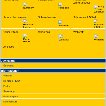
Zinkdruckguss
Historische Lampen
Schmiedeeisen
Schrauben & Dübel
Kleber, Pflege
Werkzeug
Wolfcraft
sonstiges
Downloads
Übersicht
Infor­ma­tionen
Versand
Montage / FAQ
Partner
Sanie­rung
Preis­beispiele
Daten­schutz