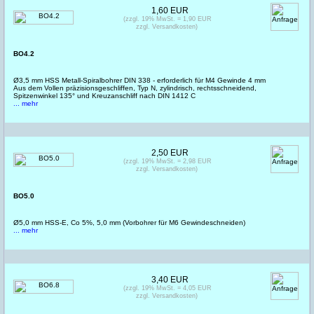
1,60 EUR
(zzgl. 19% MwSt. = 1,90 EUR
zzgl. Versandkosten)
BO4.2
Ø3,5 mm HSS Metall-Spiralbohrer DIN 338 - erforderlich für M4 Gewinde 4 mm
Aus dem Vollen präzisionsgeschliffen, Typ N, zylindrisch, rechtsschneidend,
Spitzenwinkel 135° und Kreuzanschliff nach DIN 1412 C
... mehr
2,50 EUR
(zzgl. 19% MwSt. = 2,98 EUR
zzgl. Versandkosten)
BO5.0
Ø5,0 mm HSS-E, Co 5%, 5,0 mm (Vorbohrer für M6 Gewindeschneiden)
... mehr
3,40 EUR
(zzgl. 19% MwSt. = 4,05 EUR
zzgl. Versandkosten)