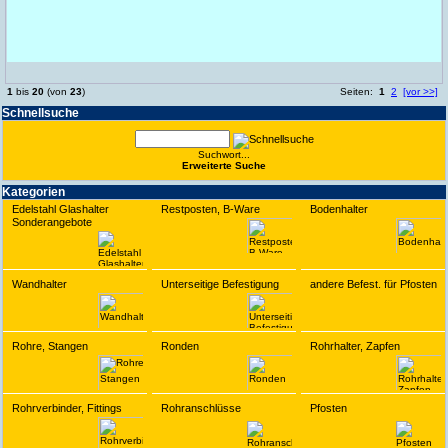
1
bis
20
(von
23
)
Seiten:
1
2
[vor >>]
Schnell­suche
Suchwort...
Erwei­terte Suche
Kate­gorien
Edelstahl Glashalter
Restposten, B-Ware
Bodenhalter
Sonderangebote
Wandhalter
Unterseitige Befestigung
andere Befest. für Pfosten
Rohre, Stangen
Ronden
Rohrhalter, Zapfen
Rohrverbinder, Fittings
Rohranschlüsse
Pfosten