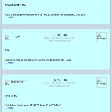
GBM12(3-TEILIG)
HSS-E Handgewindebohrer 3-tlg. M12, speziell für Edelstahl, DIN 352
... mehr
7,20 EUR
(zzgl. 19% MwSt. = 8,57 EUR
zzgl. Versandkosten)
SW
Spannwerkzeug mit Ratsche für Gewindebohrer M3 - M10
... mehr
6,35 EUR
(zzgl. 19% MwSt. = 7,56 EUR
zzgl. Versandkosten)
IE4272-BL
Bohrlehre für Adapter IE 4270 bzw. IE 4271-PVC
... mehr