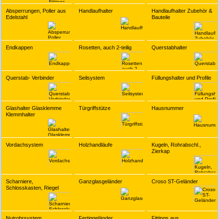
Absperrungen, Poller aus
Handlaufhalter
Handlaufhalter Zubehör &
Edelstahl
Bauteile
Endkappen
Rosetten, auch 2-teilig
Querstabhalter
Querstab- Verbinder
Seilsystem
Füllungshalter und Profile
Glashalter Glasklemme
Türgriffstütze
Hausnummer
Klemmhalter
Vordachsystem
Holzhandläufe
Kugeln, Rohrabschl.,
Zierkap
Scharniere,
Ganzglasgeländer
Croso ST-Geländer
Schlosskasten, Riegel
Nutrohrsystem
Fertiggeländer
Fittings aus