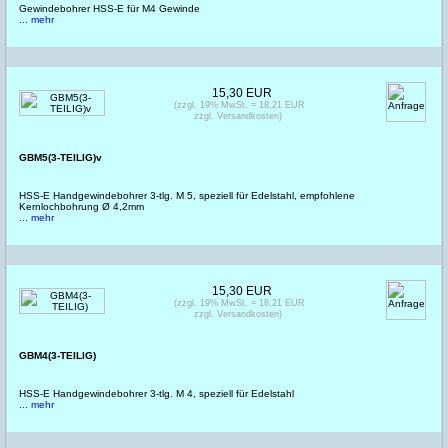
Gewindebohrer HSS-E für M4 Gewinde
... mehr
15,30 EUR
(zzgl. 19% MwSt. = 18,21 EUR
zzgl. Versandkosten)
GBM5(3-TEILIG)v
HSS-E Handgewindebohrer 3-tlg. M 5, speziell für Edelstahl, empfohlene
Kernlochbohrung Ø 4,2mm
... mehr
15,30 EUR
(zzgl. 19% MwSt. = 18,21 EUR
zzgl. Versandkosten)
GBM4(3-TEILIG)
HSS-E Handgewindebohrer 3-tlg. M 4, speziell für Edelstahl
... mehr