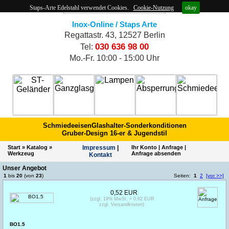
Staps-Arte Edelstahl verwendet Cookies.
Cookie-Nutzung
okay
Inox-Online / Staps Arte
Regattastr. 43, 12527 Berlin
030 636 98 00
Tel:
Mo.-Fr. 10:00 - 15:00 Uhr
Schmiedeeisen
Glashalter-Sonderkonditionen
Gruber-Design 16-er & Jugendstil
Start
»
Katalog
»
Impres­sum
|
Ihr Konto
|
Anfrage
|
Werkzeug
Anfrage absenden
Kontakt
Unser Angebot
1
bis
20
(von
23
)
Seiten:
1
2
[vor >>]
0,52 EUR
(zzgl. 19% MwSt. = 0,62 EUR
zzgl. Versandkosten)
BO1.5