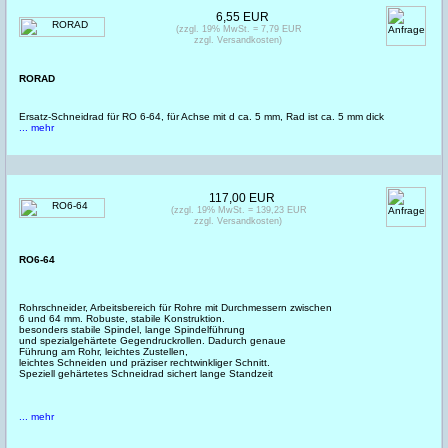
6,55 EUR
(zzgl. 19% MwSt. = 7,79 EUR
zzgl. Versandkosten)
RORAD
Ersatz-Schneidrad für RO 6-64, für Achse mit d ca. 5 mm, Rad ist ca. 5 mm dick
... mehr
117,00 EUR
(zzgl. 19% MwSt. = 139,23 EUR
zzgl. Versandkosten)
RO6-64
Rohrschneider, Arbeitsbereich für Rohre mit Durchmessern zwischen
6 und 64 mm. Robuste, stabile Konstruktion.
besonders stabile Spindel, lange Spindelführung
und spezialgehärtete Gegendruckrollen. Dadurch genaue
Führung am Rohr, leichtes Zustellen,
leichtes Schneiden und präziser rechtwinkliger Schnitt.
Speziell gehärtetes Schneidrad sichert lange Standzeit
... mehr