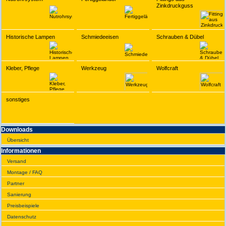
Zinkdruckguss
Historische Lampen
Schmiedeeisen
Schrauben & Dübel
Kleber, Pflege
Werkzeug
Wolfcraft
sonstiges
Downloads
Übersicht
Infor­ma­tionen
Versand
Montage / FAQ
Partner
Sanie­rung
Preis­beispiele
Daten­schutz