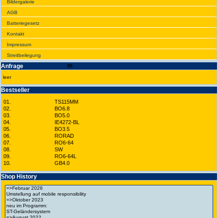
Bilder­galerie
AGB
Batte­rie­gesetz
Kontakt
Impres­sum
Streit­bei­legung
Anfrage
leer
Best­seller
01.
TS115MM
02.
BO6.8
03.
BO5.0
04.
IE4272-BL
05.
BO3.5
06.
RORAD
07.
RO6-64
08.
SW
09.
RO6-64L
10.
GB4.0
Shop History