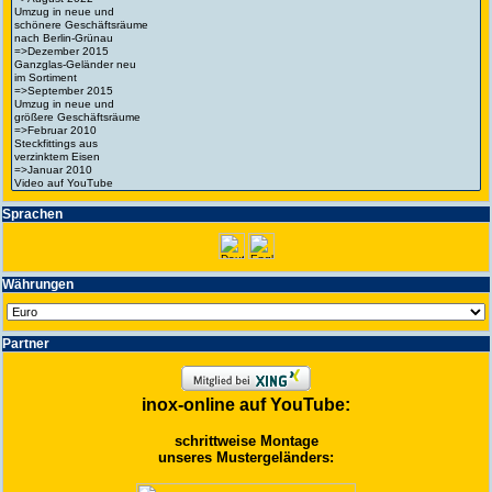
Spra­chen
Wäh­run­gen
Partner
inox-online auf YouTube:
schrittweise Montage
unseres Mustergeländers: