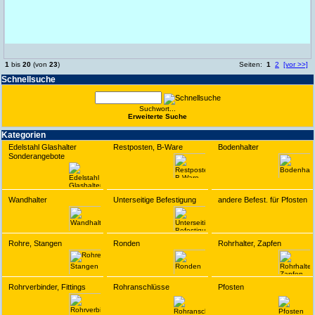
1
bis
20
(von
23
)
Seiten:
1
2
[vor >>]
Schnell­suche
Suchwort...
Erwei­terte Suche
Kate­gorien
Edelstahl Glashalter
Restposten, B-Ware
Bodenhalter
Sonderangebote
Wandhalter
Unterseitige Befestigung
andere Befest. für Pfosten
Rohre, Stangen
Ronden
Rohrhalter, Zapfen
Rohrverbinder, Fittings
Rohranschlüsse
Pfosten