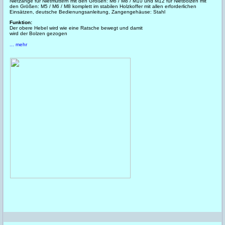
Nietzange für Nietmuttern mit den Größen: M6 / M8 / M10 und M12 für Nietbolzen mit
den Größen: M5 / M6 / M8 komplett im stabilen Holzkoffer mit allen erforderlichen
Einsätzen, deutsche Bedienungsanleitung, Zangengehäuse: Stahl
Funktion:
Der obere Hebel wird wie eine Ratsche bewegt und damit
wird der Bolzen gezogen
... mehr