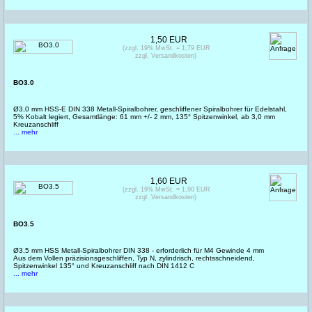
1,50 EUR
(zzgl. 19% MwSt. = 1,79 EUR
zzgl. Versandkosten)
BO3.0
Ø3,0 mm HSS-E DIN 338 Metall-Spiralbohrer, geschliffener Spiralbohrer für Edelstahl,
5% Kobalt legiert, Gesamtlänge: 61 mm +/- 2 mm, 135° Spitzenwinkel, ab 3,0 mm
Kreuzanschliff
... mehr
1,60 EUR
(zzgl. 19% MwSt. = 1,90 EUR
zzgl. Versandkosten)
BO3.5
Ø3,5 mm HSS Metall-Spiralbohrer DIN 338 - erforderlich für M4 Gewinde 4 mm
Aus dem Vollen präzisionsgeschliffen, Typ N, zylindrisch, rechtsschneidend,
Spitzenwinkel 135° und Kreuzanschliff nach DIN 1412 C
... mehr