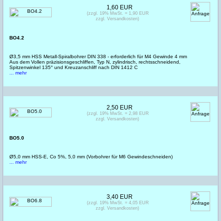
1,60 EUR
(zzgl. 19% MwSt. = 1,90 EUR
zzgl. Versandkosten)
BO4.2
Ø3,5 mm HSS Metall-Spiralbohrer DIN 338 - erforderlich für M4 Gewinde 4 mm
Aus dem Vollen präzisionsgeschliffen, Typ N, zylindrisch, rechtsschneidend,
Spitzenwinkel 135° und Kreuzanschliff nach DIN 1412 C
... mehr
2,50 EUR
(zzgl. 19% MwSt. = 2,98 EUR
zzgl. Versandkosten)
BO5.0
Ø5,0 mm HSS-E, Co 5%, 5,0 mm (Vorbohrer für M6 Gewindeschneiden)
... mehr
3,40 EUR
(zzgl. 19% MwSt. = 4,05 EUR
zzgl. Versandkosten)