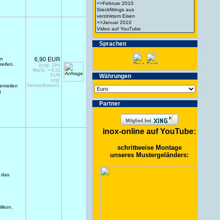
Spra­chen
en
6,90 EUR
reifen.
(zzgl. 19%
MwSt. = 8,21
EUR
Wäh­run­gen
zzgl.
enteilen
Versandkosten)
g
Partner
inox-online auf YouTube:
schrittweise Montage
unseres Mustergeländers:
r das
likon.