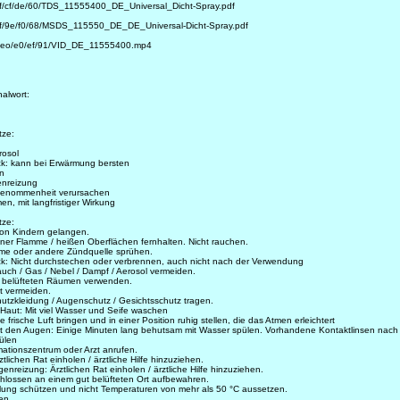
df/cf/de/60/TDS_11555400_DE_Universal_Dicht-Spray.pdf
df/9e/f0/68/MSDS_115550_DE_DE_Universal-Dicht-Spray.pdf
video/e0/ef/91/VID_DE_11555400.mp4
nalwort:
tze:
rosol
uck: kann bei Erwärmung bersten
en
enreizung
 Benommenheit verursachen
en, mit langfristiger Wirkung
tze:
von Kindern gelangen.
ener Flamme / heißen Oberflächen fernhalten. Nicht rauchen.
mme oder andere Zündquelle sprühen.
uck: Nicht durchstechen oder verbrennen, auch nicht nach der Verwendung
uch / Gas / Nebel / Dampf / Aerosol vermeiden.
ut belüfteten Räumen verwenden.
t vermeiden.
tzkleidung / Augenschutz / Gesichtsschutz tragen.
 Haut: Mit viel Wasser und Seife waschen
frische Luft bringen und in einer Position ruhig stellen, die das Atmen erleichtert
t den Augen: Einige Minuten lang behutsam mit Wasser spülen. Vorhandene Kontaktlinsen nach
pülen
mationszentrum oder Arzt anrufen.
lichen Rat einholen / ärztliche Hilfe hinzuziehen.
nreizung: Ärztlichen Rat einholen / ärztliche Hilfe hinzuziehen.
chlossen an einem gut belüfteten Ort aufbewahren.
ung schützen und nicht Temperaturen von mehr als 50 °C aussetzen.
en.