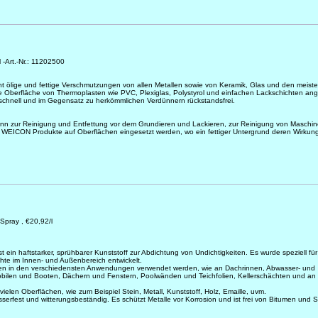
-Art.-Nr.: 11202500
t ölige und fettige Verschmutzungen von allen Metallen sowie von Keramik, Glas und den meist
e Oberfläche von Thermoplasten wie PVC, Plexiglas, Polystyrol und einfachen Lackschichten ang
chnell und im Gegensatz zu herkömmlichen Verdünnern rückstandsfrei.
kann zur Reinigung und Entfettung vor dem Grundieren und Lackieren, zur Reinigung von Maschin
 WEICON Produkte auf Oberflächen eingesetzt werden, wo ein fettiger Untergrund deren Wirkun
Spray , €20,92/l
 ein haftstarker, sprühbarer Kunststoff zur Abdichtung von Undichtigkeiten. Es wurde speziell fü
hte im Innen- und Außenbereich entwickelt.
en in den verschiedensten Anwendungen verwendet werden, wie an Dachrinnen, Abwasser- und
bilen und Booten, Dächern und Fenstern, Poolwänden und Teichfolien, Kellerschächten und an
 vielen Oberflächen, wie zum Beispiel Stein, Metall, Kunststoff, Holz, Emaille, uvm.
sserfest und witterungsbeständig. Es schützt Metalle vor Korrosion und ist frei von Bitumen und Si