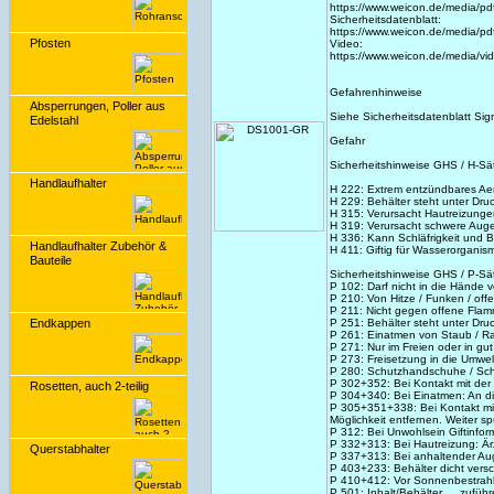
https://www.weicon.de/media/p
Sicherheitsdatenblatt:
https://www.weicon.de/media/p
Pfosten
Video:
https://www.weicon.de/media/
Gefahrenhinweise
Absperrungen, Poller aus
Siehe Sicherheitsdatenblatt Sig
Edelstahl
Gefahr
Sicherheitshinweise GHS / H-Sä
Handlaufhalter
H 222: Extrem entzündbares Ae
H 229: Behälter steht unter Dr
H 315: Verursacht Hautreizung
H 319: Verursacht schwere Aug
H 336: Kann Schläfrigkeit und
Handlaufhalter Zubehör &
H 411: Giftig für Wasserorganism
Bauteile
Sicherheitshinweise GHS / P-Sä
P 102: Darf nicht in die Hände 
P 210: Von Hitze / Funken / off
P 211: Nicht gegen offene Fla
Endkappen
P 251: Behälter steht unter Dr
P 261: Einatmen von Staub / Ra
P 271: Nur im Freien oder in g
P 273: Freisetzung in die Umwel
P 280: Schutzhandschuhe / Schu
P 302+352: Bei Kontakt mit der
Rosetten, auch 2-teilig
P 304+340: Bei Einatmen: An die 
P 305+351+338: Bei Kontakt mi
Möglichkeit entfernen. Weiter s
P 312: Bei Unwohlsein Giftinfor
P 332+313: Bei Hautreizung: Ärzt
Querstabhalter
P 337+313: Bei anhaltender Auge
P 403+233: Behälter dicht vers
P 410+412: Vor Sonnenbestrahl
P 501: Inhalt/Behälter … zuführ