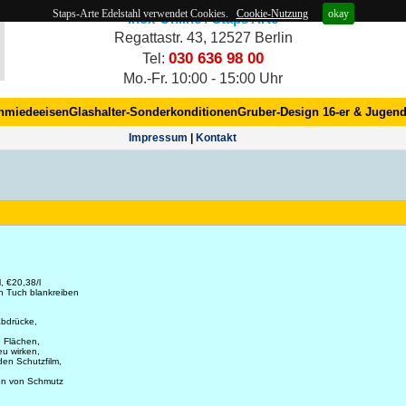
Staps-Arte Edelstahl verwendet Cookies.
Cookie-Nutzung
okay
Inox-Online / Staps Arte
Regattastr. 43, 12527 Berlin
030 636 98 00
Tel:
Mo.-Fr. 10:00 - 15:00 Uhr
hmiedeeisen
Glashalter-Sonderkonditionen
Gruber-Design 16-er & Jugend
Impres­sum
|
Kontakt
, €20,38/l
n Tuch blankreiben
abdrücke,
re Flächen,
eu wirken,
den Schutzfilm,
ten von Schmutz