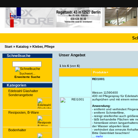
Sc
Start
»
Katalog
»
Kleber, Pflege
Unser Angebot
Schnell­suche
1
bis
6
(von
6
)
Produkte+
Suchwort...
Erwei­terte Suche
REI1001
Kate­gorien
Edelstahl Glashalter
Weicon 11590400
Sonderangebote
400 ml Pflegespray für Edelstahl
aufsprühen und mit einem reine
Anwendung:
- entfernt und verhindert Finger
Restposten, B-Ware
- entfernt Schmierfilme,
- reinigt streifenfrei auch größe
- läßt behandelte Flächen wie n
- hinterlässt einen langanhalten
der Wasser abperlen lässt
- verhindert das erneute Anhaf
Bodenhalter
Bitte Datenblatt beachten!
... mehr