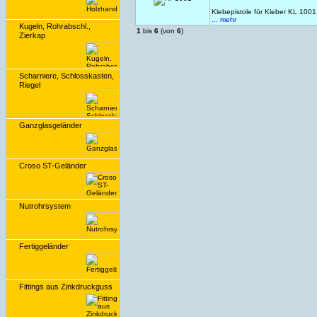
Klebepistole für Kleber KL 100
... mehr
Kugeln, Rohrabschl.,
1
bis
6
(von
6
)
Zierkap
Scharniere, Schlosskasten,
Riegel
Ganzglasgeländer
Croso ST-Geländer
Nutrohrsystem
Fertiggeländer
Fittings aus Zinkdruckguss