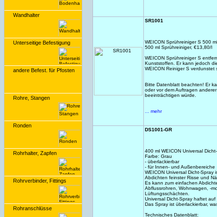
Wandhalter
SR1001
WEICON Sprühreiniger S 500 ml 
Unterseitige Befestigung
500 ml Sprühreiniger, €13,80/l
WEICON Sprühreiniger S entfern
Kunststoffen. Er kann jedoch di
WEICON Reiniger S verdunstet s
andere Befest. für Pfosten
Bitte Datenblatt beachten! Er 
oder vor dem Auftragen anderer
beeinträchtigen würde.
Rohre, Stangen
... mehr
Ronden
DS1001-GR
400 ml WEICON Universal Dicht-
Rohrhalter, Zapfen
Farbe: Grau
- überlackierbar
- für Innen- und Außenbereiche
WEICON Universal Dicht-Spray ist
Abdichten feinster Risse und Nä
Rohrverbinder, Fittings
Es kann zum einfachen Abdicht
Abflussrohren, Wohnwagen, -mo
Lüftungsschächten.
Universal Dicht-Spray haftet auf
Das Spray ist überlackierbar, wa
Rohranschlüsse
Technisches Datenblatt: