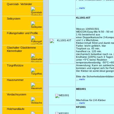
Querstab- Verbinder
... mehr
KL1001-KIT
Seilsystem
Weicon 106501501
WEICON Easy-Mix N 50 - 50 ml -
Füllungshalter und Profile
1 Kit bestehend aus
einer Doppelkartusche 2-Kompo
und 1 x Mischdüse,
Kleber-Inhalt 50ml und damit meh
Farbe: leicht gelblich, klar
Glashalter Glasklemme
Tropfzeit ca. 45 min.
Klemmhalter
handfest ca. 120 min.
mechanisch belastbar nach ca.
Endhärte (100%) nach 3 Tagen
unter +5°C keine Reaktion
temperaturbeständig: -50°C-+8
Türgriffstütze
Anwendung: Kann an zahlreichen 
kommen und eignet sich für Fert
Der Kleber ist somit ideal geei
Bitte die Sicherheitsdatenblätt
... mehr
Hausnummer
MD1001
Vordachsystem
Mischdüse für 2-K-Kleber
... mehr
KP1001
Holzhandläufe