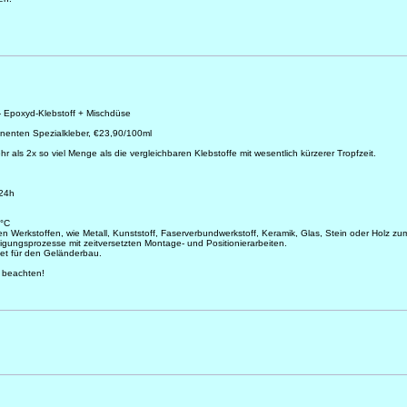
 Epoxyd-Klebstoff + Mischdüse
nenten Spezialkleber, €23,90/100ml
r als 2x so viel Menge als die vergleichbaren Klebstoffe mit wesentlich kürzerer Tropfzeit.
 24h
0°C
Werkstoffen, wie Metall, Kunststoff, Faserverbundwerkstoff, Keramik, Glas, Stein oder Holz zu
igungsprozesse mit zeitversetzten Montage- und Positionierarbeiten.
gnet für den Geländerbau.
er beachten!