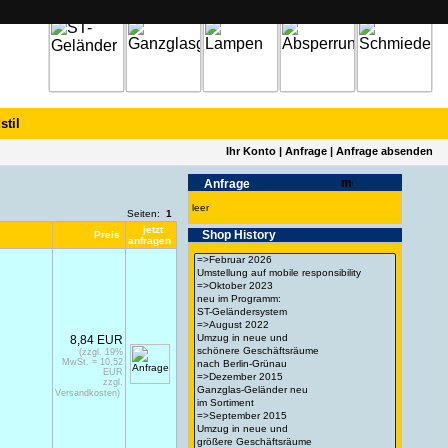
stil
Ihr Konto
|
Anfrage
|
Anfrage absenden
Anfrage
leer
Seiten:
1
jetzt
Shop History
Preis
anfragen
8,84 EUR
(zzgl. 19%
MwSt. = 10,52
EUR
zzgl.
Versandkosten)