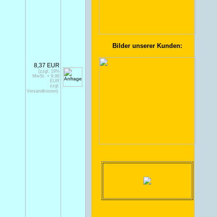
Bilder unserer Kunden:
8,37 EUR
(zzgl. 19%
MwSt. = 9,96
EUR
zzgl.
Versandkosten)