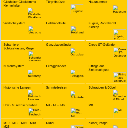
Glashalter Glasklemme
Türgriffstütze
Hausnummer
Klemmhalter
Vordachsystem
Holzhandläufe
Kugeln, Rohrabschl.,
Zierkap
Scharniere,
Ganzglasgeländer
Croso ST-Geländer
Schlosskasten, Riegel
Nutrohrsystem
Fertiggeländer
Fittings aus
Zinkdruckguss
Historische Lampen
Schmiedeeisen
Schrauben & Dübel
Holz- & Blechschrauben
M4 - M5 - M6
M8
M10 - M12 - M16 - M18 -
Dübel
Kleber, Pflege
M25