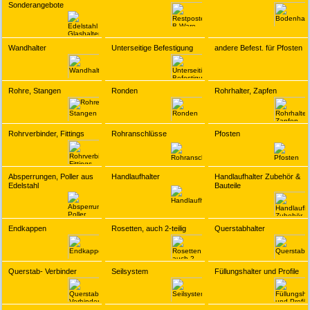
Sonderangebote
Wandhalter
Unterseitige Befestigung
andere Befest. für Pfosten
Rohre, Stangen
Ronden
Rohrhalter, Zapfen
Rohrverbinder, Fittings
Rohranschlüsse
Pfosten
Absperrungen, Poller aus
Handlaufhalter
Handlaufhalter Zubehör &
Edelstahl
Bauteile
Endkappen
Rosetten, auch 2-teilig
Querstabhalter
Querstab- Verbinder
Seilsystem
Füllungshalter und Profile