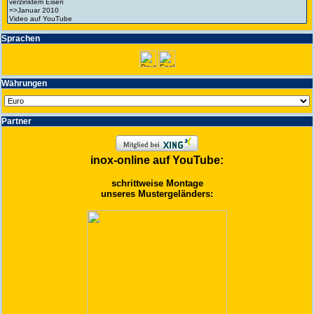
Spra­chen
Wäh­run­gen
Partner
inox-online auf YouTube:
schrittweise Montage
unseres Mustergeländers: