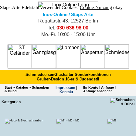
Staps-Arte Edelstahl verwendet Cookies.
Cookie-Nutzung
okay
Inox-Online / Staps Arte
Regattastr. 43, 12527 Berlin
030 636 98 00
Tel:
Mo.-Fr. 10:00 - 15:00 Uhr
Schmiedeeisen
Glashalter-Sonderkonditionen
Gruber-Design 16-er & Jugendstil
Start
»
Katalog
»
Schrauben
Impres­sum
|
Ihr Konto
|
Anfrage
|
& Dübel
Anfrage absenden
Kontakt
Kategorien