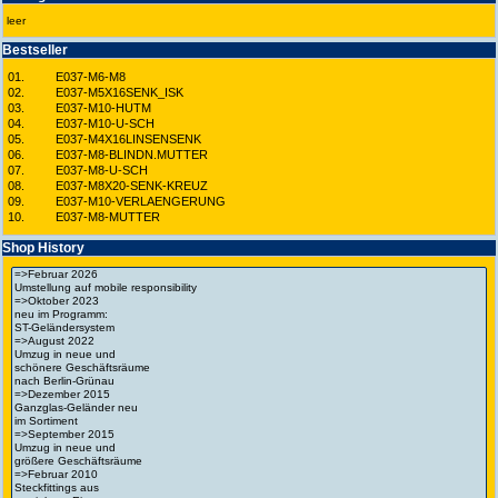
leer
Best­seller
01.
E037-M6-M8
02.
E037-M5X16SENK_ISK
03.
E037-M10-HUTM
04.
E037-M10-U-SCH
05.
E037-M4X16LINSENSENK
06.
E037-M8-BLINDN.MUTTER
07.
E037-M8-U-SCH
08.
E037-M8X20-SENK-KREUZ
09.
E037-M10-VERLAENGERUNG
10.
E037-M8-MUTTER
Shop History