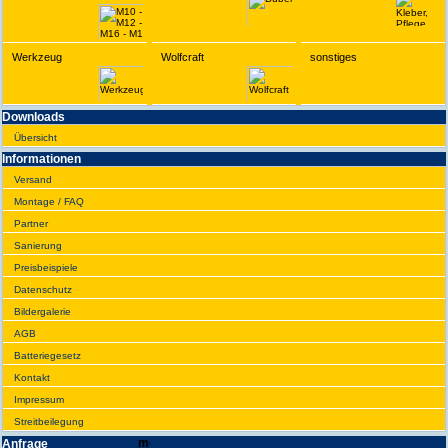
Werkzeug
Wolfcraft
sonstiges
Downloads
Übersicht
Infor­ma­tionen
Versand
Montage / FAQ
Partner
Sanie­rung
Preis­beispiele
Daten­schutz
Bilder­galerie
AGB
Batte­rie­gesetz
Kontakt
Impres­sum
Streit­bei­legung
Anfrage