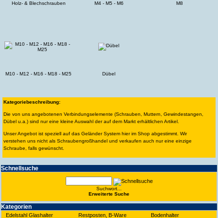
Holz- & Blechschrauben
M4 - M5 - M6
M8
M10 - M12 - M16 - M18 - M25
Dübel
Kategoriebeschreibung:
Die von uns angebotenen Verbindungselemente (Schrauben, Muttern, Gewindestangen,
Dübel u.a.) sind nur eine kleine Auswahl der auf dem Markt erhältlichen Artikel.
Unser Angebot ist speziell auf das Geländer System hier im Shop abgestimmt. Wir
verstehen uns nicht als Schraubengroßhandel und verkaufen auch nur eine einzige
Schraube, falls gewünscht.
Schnell­suche
Suchwort...
Erwei­terte Suche
Kate­gorien
Edelstahl Glashalter
Restposten, B-Ware
Bodenhalter