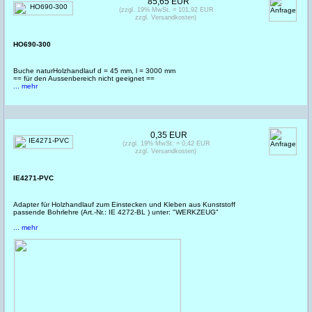
85,65 EUR
(zzgl. 19% MwSt. = 101,92 EUR
zzgl. Versandkosten)
HO690-300
Buche naturHolzhandlauf d = 45 mm, l = 3000 mm
== für den Aussenbereich nicht geeignet ==
... mehr
0,35 EUR
(zzgl. 19% MwSt. = 0,42 EUR
zzgl. Versandkosten)
IE4271-PVC
Adapter für Holzhandlauf zum Einstecken und Kleben aus Kunststoff
passende Bohrlehre (Art.-Nr.: IE 4272-BL ) unter: "WERKZEUG"
... mehr