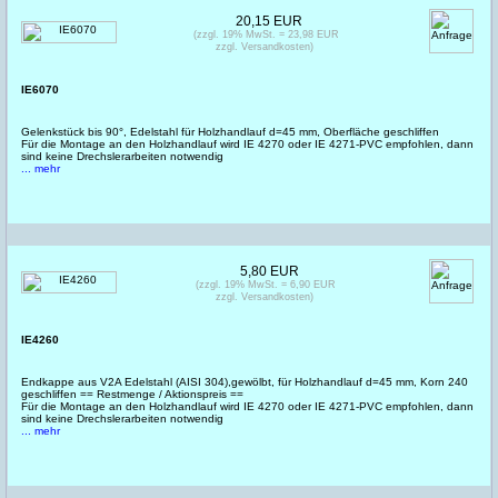
20,15 EUR
(zzgl. 19% MwSt. = 23,98 EUR
zzgl. Versandkosten)
IE6070
Gelenkstück bis 90°, Edelstahl für Holzhandlauf d=45 mm, Oberfläche geschliffen
Für die Montage an den Holzhandlauf wird IE 4270 oder IE 4271-PVC empfohlen, dann
sind keine Drechslerarbeiten notwendig
... mehr
5,80 EUR
(zzgl. 19% MwSt. = 6,90 EUR
zzgl. Versandkosten)
IE4260
Endkappe aus V2A Edelstahl (AISI 304),gewölbt, für Holzhandlauf d=45 mm, Korn 240
geschliffen == Restmenge / Aktionspreis ==
Für die Montage an den Holzhandlauf wird IE 4270 oder IE 4271-PVC empfohlen, dann
sind keine Drechslerarbeiten notwendig
... mehr