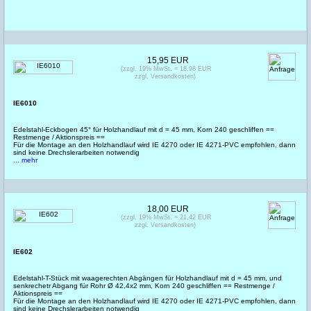
15,95 EUR
(zzgl. 19% MwSt. = 18,98 EUR
zzgl. Versandkosten)
IE6010
Edelstahl-Eckbogen 45° für Holzhandlauf mit d = 45 mm, Korn 240 geschliffen ==
Restmenge / Aktionspreis ==
Für die Montage an den Holzhandlauf wird IE 4270 oder IE 4271-PVC empfohlen, dann
sind keine Drechslerarbeiten notwendig
... mehr
18,00 EUR
(zzgl. 19% MwSt. = 21,42 EUR
zzgl. Versandkosten)
IE602
Edelstahl-T-Stück mit waagerechten Abgängen für Holzhandlauf mit d = 45 mm, und
senkrechetr Abgang für Rohr Ø 42,4x2 mm, Korn 240 geschliffen == Restmenge /
Aktionspreis ==
Für die Montage an den Holzhandlauf wird IE 4270 oder IE 4271-PVC empfohlen, dann
sind keine Drechslerarbeiten notwendig