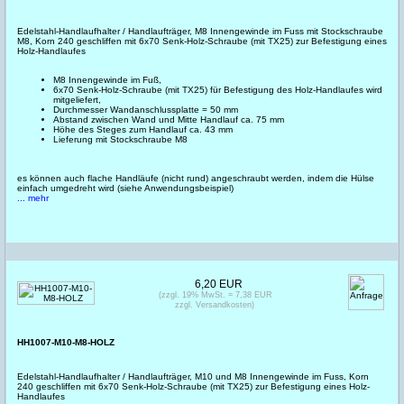
Edelstahl-Handlaufhalter / Handlaufträger, M8 Innengewinde im Fuss mit Stockschraube
M8, Korn 240 geschliffen mit 6x70 Senk-Holz-Schraube (mit TX25) zur Befestigung eines
Holz-Handlaufes
M8 Innengewinde im Fuß,
6x70 Senk-Holz-Schraube (mit TX25) für Befestigung des Holz-Handlaufes wird
mitgeliefert,
Durchmesser Wandanschlussplatte = 50 mm
Abstand zwischen Wand und Mitte Handlauf ca. 75 mm
Höhe des Steges zum Handlauf ca. 43 mm
Lieferung mit Stockschraube M8
es können auch flache Handläufe (nicht rund) angeschraubt werden, indem die Hülse
einfach umgedreht wird (siehe Anwendungsbeispiel)
... mehr
6,20 EUR
(zzgl. 19% MwSt. = 7,38 EUR
zzgl. Versandkosten)
HH1007-M10-M8-HOLZ
Edelstahl-Handlaufhalter / Handlaufträger, M10 und M8 Innengewinde im Fuss, Korn
240 geschliffen mit 6x70 Senk-Holz-Schraube (mit TX25) zur Befestigung eines Holz-
Handlaufes