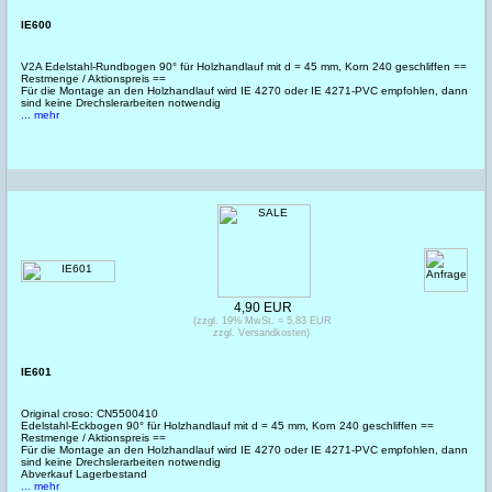
IE600
V2A Edelstahl-Rundbogen 90° für Holzhandlauf mit d = 45 mm, Korn 240 geschliffen ==
Restmenge / Aktionspreis ==
Für die Montage an den Holzhandlauf wird IE 4270 oder IE 4271-PVC empfohlen, dann
sind keine Drechslerarbeiten notwendig
... mehr
4,90 EUR
(zzgl. 19% MwSt. = 5,83 EUR
zzgl. Versandkosten)
IE601
Original croso: CN5500410
Edelstahl-Eckbogen 90° für Holzhandlauf mit d = 45 mm, Korn 240 geschliffen ==
Restmenge / Aktionspreis ==
Für die Montage an den Holzhandlauf wird IE 4270 oder IE 4271-PVC empfohlen, dann
sind keine Drechslerarbeiten notwendig
Abverkauf Lagerbestand
... mehr