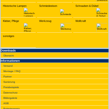
Historische Lampen
Schmiedeeisen
Schrauben & Dübel
Kleber, Pflege
Werkzeug
Wolfcraft
sonstiges
Downloads
Übersicht
Infor­ma­tionen
Versand
Montage / FAQ
Partner
Sanie­rung
Preis­beispiele
Daten­schutz
Bilder­galerie
AGB
Batte­rie­gesetz