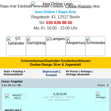
Staps-Arte Edelstahl verwendet Cookies.
Cookie-Nutzung
okay
Inox-Online / Staps Arte
Regattastr. 43, 12527 Berlin
030 636 98 00
Tel:
Mo.-Fr. 10:00 - 15:00 Uhr
Schmiedeeisen
Glashalter-Sonderkonditionen
Gruber-Design 16-er & Jugendstil
Start
»
Katalog
»
Impres­sum
|
Ihr Konto
|
Anfrage
|
Holzhandläufe
Anfrage absenden
Kontakt
Unser Angebot
1
bis
16
(von
16
)
Seiten:
1
6,30 EUR
(zzgl. 19% MwSt. = 7,50 EUR
zzgl. Versandkosten)
HH1007-HOLZ