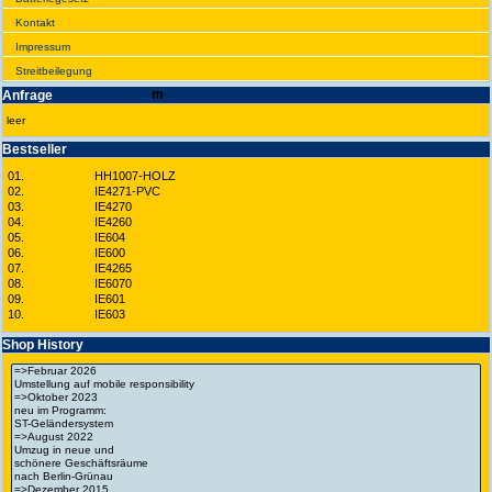
Kontakt
Impres­sum
Streit­bei­legung
Anfrage
leer
Best­seller
01.
HH1007-HOLZ
02.
IE4271-PVC
03.
IE4270
04.
IE4260
05.
IE604
06.
IE600
07.
IE4265
08.
IE6070
09.
IE601
10.
IE603
Shop History