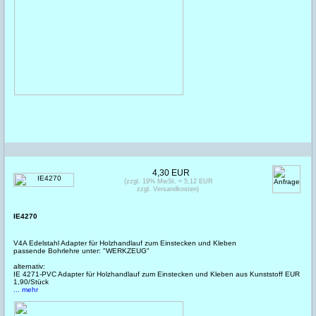
4,30 EUR
(zzgl. 19% MwSt. = 5,12 EUR
zzgl. Versandkosten)
IE4270
V4A Edelstahl Adapter für Holzhandlauf zum Einstecken und Kleben
passende Bohrlehre unter: "WERKZEUG"
alternativ:
IE 4271-PVC Adapter für Holzhandlauf zum Einstecken und Kleben aus Kunststoff EUR
1,90/Stück
... mehr