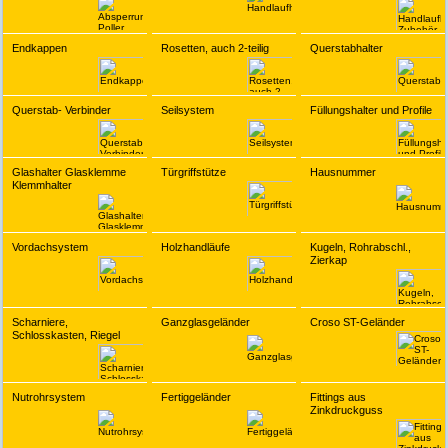
Endkappen
Rosetten, auch 2-teilig
Querstabhalter
Querstab- Verbinder
Seilsystem
Füllungshalter und Profile
Glashalter Glasklemme
Türgriffstütze
Hausnummer
Klemmhalter
Vordachsystem
Holzhandläufe
Kugeln, Rohrabschl.,
Zierkap
Scharniere,
Ganzglasgeländer
Croso ST-Geländer
Schlosskasten, Riegel
Nutrohrsystem
Fertiggeländer
Fittings aus
Zinkdruckguss