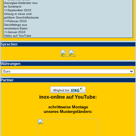
Spra­chen
Wäh­run­gen
Partner
inox-online auf YouTube:
schrittweise Montage
unseres Mustergeländers: