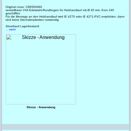
Original croso: CN5500460
verstellbarer V4A Edelstahl-Rundbogen für Holzhandlauf mit Ø 45 mm, Korn 240
geschliffen
Für die Montage an den Holzhandlauf wird IE 4270 oder IE 4271-PVC empfohlen, dann
sind keine Drechslerarbeiten notwendig
Abverkauf Lagerbestand
... mehr
Skizze - Anwendung