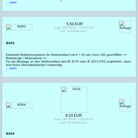
... mehr
5,50 EUR
(zzgl. 19% MwSt. = 6,55 EUR
zzgl. Versandkosten)
IE603
Edelstahl-Verbindungsstück für Holzhandlauf mit d = 45 mm, Korn 240 geschliffen ==
Restmenge / Aktionspreis ==
Für die Montage an den Holzhandlauf wird IE 4270 oder IE 4271-PVC empfohlen, dann
sind keine Drechslerarbeiten notwendig
... mehr
8,10 EUR
(zzgl. 19% MwSt. = 9,64 EUR
zzgl. Versandkosten)
IE604