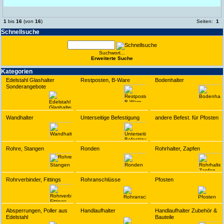
1
bis
16
(von
16
)
Seiten:
1
Schnell­suche
Suchwort...
Erwei­terte Suche
Kate­gorien
Edelstahl Glashalter
Restposten, B-Ware
Bodenhalter
Sonderangebote
Wandhalter
Unterseitige Befestigung
andere Befest. für Pfosten
Rohre, Stangen
Ronden
Rohrhalter, Zapfen
Rohrverbinder, Fittings
Rohranschlüsse
Pfosten
Absperrungen, Poller aus
Handlaufhalter
Handlaufhalter Zubehör &
Edelstahl
Bauteile