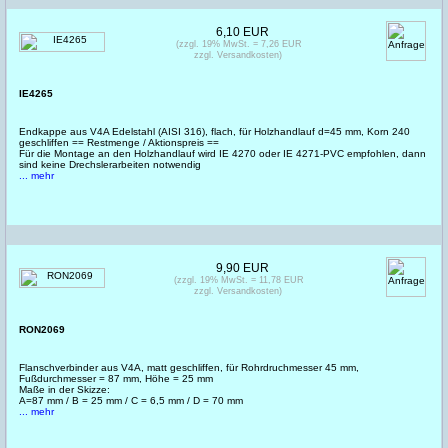
6,10 EUR
(zzgl. 19% MwSt. = 7,26 EUR
zzgl. Versandkosten)
IE4265
Endkappe aus V4A Edelstahl (AISI 316), flach, für Holzhandlauf d=45 mm, Korn 240
geschliffen == Restmenge / Aktionspreis ==
Für die Montage an den Holzhandlauf wird IE 4270 oder IE 4271-PVC empfohlen, dann
sind keine Drechslerarbeiten notwendig
... mehr
9,90 EUR
(zzgl. 19% MwSt. = 11,78 EUR
zzgl. Versandkosten)
RON2069
Flanschverbinder aus V4A, matt geschliffen, für Rohrdruchmesser 45 mm,
Fußdurchmesser = 87 mm, Höhe = 25 mm
Maße in der Skizze:
A=87 mm / B = 25 mm / C = 6,5 mm / D = 70 mm
... mehr