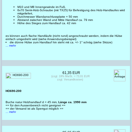
M10 und M8 Innengewinde im Fuß,
6x70 Senk-Holz-Schraube (mit TX25) für Befestigung des Holz-Handlaufes wird
mitgeliefert,
Durchmesser Wandanschlussplatte = 50 mm
Abstand zwischen Wand und Mitte Handlauf ca. 79 mm
Höhe des Steges zum Handlauf ca. 42 mm
es können auch flache Handläufe (nicht rund) angeschraubt werden, indem die Hülse
einfach umgedreht wird (siehe Anwendungsbeispiel)
die dünne Hülse zum Handlauf hin steht mit ca. +/- 1° schräg (siehe Skizze)
... mehr
61,35 EUR
(zzgl. 19% MwSt. = 73,01 EUR
zzgl. Versandkosten)
HO690-200
Buche natur Holzhandlauf d = 45 mm,
Länge ca. 1990 mm
== für den Aussenbereich nicht geeignet ==
== der Versand ist als Sperrgut möglich ==
... mehr