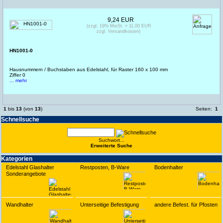
9,24 EUR
(zzgl. 19% MwSt. = 11,00 EUR
zzgl. Versandkosten)
HN1001-0
Hausnummern / Buchstaben aus Edelstahl, für Raster 160 x 100 mm
Ziffer 0
... mehr
1
bis
13
(von
13
)
Seiten:
1
Schnell­suche
Suchwort...
Erwei­terte Suche
Kate­gorien
Edelstahl Glashalter
Restposten, B-Ware
Bodenhalter
Sonderangebote
Wandhalter
Unterseitige Befestigung
andere Befest. für Pfosten