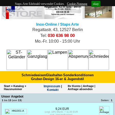
Staps-Arte Edelstahl verwendet Cookies.
Cookie-Nutzung
okay
Inox-Online / Staps Arte
Regattastr. 43, 12527 Berlin
030 636 98 00
Tel:
Mo.-Fr. 10:00 - 15:00 Uhr
Schmiedeeisen
Glashalter-Sonderkonditionen
Gruber-Design 16-er & Jugendstil
Start
»
Katalog
»
Impres­sum
|
Ihr Konto
|
Anfrage
|
Hausnummer
Anfrage absenden
Kontakt
Unser Angebot
1
bis
13
(von
13
)
Seiten:
1
9,24 EUR
(zzgl. 19% MwSt. = 11,00 EUR
zzgl. Versandkosten)