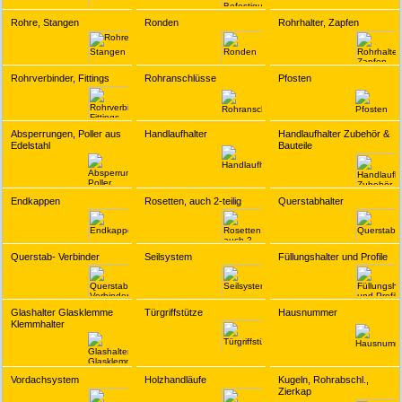
Rohre, Stangen
Ronden
Rohrhalter, Zapfen
Rohrverbinder, Fittings
Rohranschlüsse
Pfosten
Absperrungen, Poller aus
Handlaufhalter
Handlaufhalter Zubehör &
Edelstahl
Bauteile
Endkappen
Rosetten, auch 2-teilig
Querstabhalter
Querstab- Verbinder
Seilsystem
Füllungshalter und Profile
Glashalter Glasklemme
Türgriffstütze
Hausnummer
Klemmhalter
Vordachsystem
Holzhandläufe
Kugeln, Rohrabschl.,
Zierkap