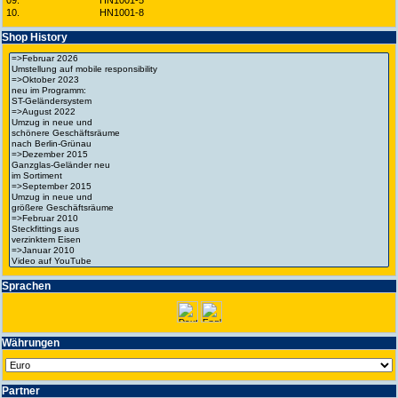
09.
HN1001-5
10.
HN1001-8
Shop History
Spra­chen
Wäh­run­gen
Partner