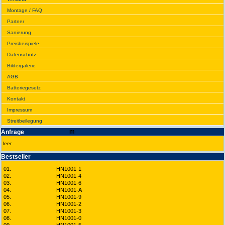
Montage / FAQ
Partner
Sanie­rung
Preis­beispiele
Daten­schutz
Bilder­galerie
AGB
Batte­rie­gesetz
Kontakt
Impres­sum
Streit­bei­legung
Anfrage
leer
Best­seller
01.
HN1001-1
02.
HN1001-4
03.
HN1001-6
04.
HN1001-A
05.
HN1001-9
06.
HN1001-2
07.
HN1001-3
08.
HN1001-0