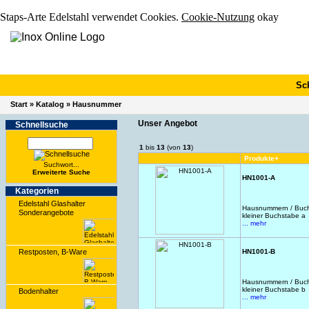
Staps-Arte Edelstahl verwendet Cookies.
Cookie-Nutzung
okay
Sc
Start
»
Katalog
»
Hausnummer
Unser Angebot
Schnell­suche
1
bis
13
(von
13
)
Produkte+
Suchwort...
Erwei­terte Suche
HN1001-A
Kate­gorien
Edelstahl Glashalter
Hausnummern / Buchs
Sonderangebote
kleiner Buchstabe a
... mehr
Restposten, B-Ware
HN1001-B
Hausnummern / Buchs
kleiner Buchstabe b
Bodenhalter
... mehr