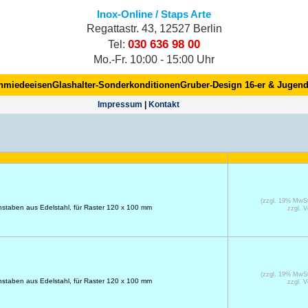
Inox-Online / Staps Arte
Regattastr. 43, 12527 Berlin
030 636 98 00
Tel:
Mo.-Fr. 10:00 - 15:00 Uhr
hmiedeeisen
Glashalter-Sonderkonditionen
Gruber-Design 16-er & Jugend
Impres­sum
|
Kontakt
(zzgl. 19% MwS
taben aus Edelstahl, für Raster 120 x 100 mm
zzgl. 
(zzgl. 19% MwS
taben aus Edelstahl, für Raster 120 x 100 mm
zzgl. 