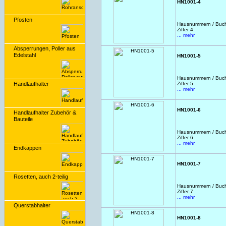
HN1001-4
Pfosten
Hausnummern / Buchs
Ziffer 4
... mehr
Absperrungen, Poller aus
Edelstahl
HN1001-5
Hausnummern / Buchs
Handlaufhalter
Ziffer 5
... mehr
HN1001-6
Handlaufhalter Zubehör &
Bauteile
Hausnummern / Buchs
Ziffer 6
... mehr
Endkappen
HN1001-7
Rosetten, auch 2-teilig
Hausnummern / Buchs
Ziffer 7
... mehr
Querstabhalter
HN1001-8