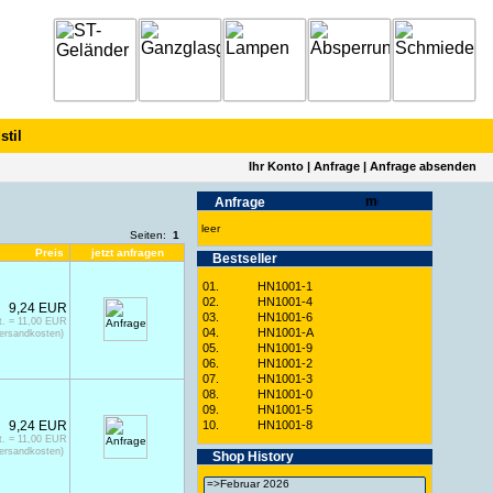
stil
Ihr Konto
|
Anfrage
|
Anfrage absenden
Anfrage
leer
Seiten:
1
Preis
jetzt anfragen
Best­seller
01.
HN1001-1
02.
HN1001-4
9,24 EUR
03.
HN1001-6
t. = 11,00 EUR
04.
HN1001-A
Versandkosten)
05.
HN1001-9
06.
HN1001-2
07.
HN1001-3
08.
HN1001-0
09.
HN1001-5
9,24 EUR
10.
HN1001-8
t. = 11,00 EUR
Versandkosten)
Shop History