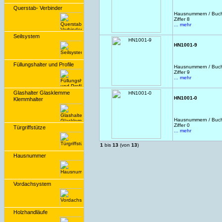
Querstab- Verbinder
Hausnummern / Buchs
Ziffer 8
... mehr
Seilsystem
HN1001-9
Füllungshalter und Profile
Hausnummern / Buchs
Ziffer 9
... mehr
Glashalter Glasklemme
HN1001-0
Klemmhalter
Hausnummern / Buchs
Ziffer 0
Türgriffstütze
... mehr
1
bis
13
(von
13
)
Hausnummer
Vordachsystem
Holzhandläufe