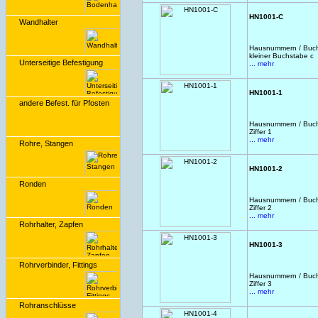
HN1001-C
Wandhalter
Hausnummern / Buchs
kleiner Buchstabe c
Unterseitige Befestigung
... mehr
HN1001-1
andere Befest. für Pfosten
Hausnummern / Buchs
Ziffer 1
... mehr
Rohre, Stangen
HN1001-2
Ronden
Hausnummern / Buchs
Ziffer 2
... mehr
Rohrhalter, Zapfen
HN1001-3
Rohrverbinder, Fittings
Hausnummern / Buchs
Ziffer 3
... mehr
Rohranschlüsse