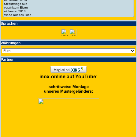
Spra­chen
Wäh­run­gen
Partner
inox-online auf YouTube:
schrittweise Montage
unseres Mustergeländers: