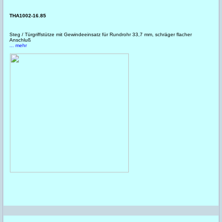
THA1002-16.85
Steg / Türgriffstütze mit Gewindeeinsatz für Rundrohr 33,7 mm, schräger flacher
Anschluß
... mehr