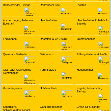
Rohrverbinder, Fittings
Rohranschlüsse
Pfosten
Absperrungen, Poller aus
Handlaufhalter
Handlaufhalter Zubehör &
Edelstahl
Bauteile
Endkappen
Rosetten, auch 2-teilig
Querstabhalter
Querstab- Verbinder
Seilsystem
Füllungshalter und Profile
Glashalter Glasklemme
Türgriffstütze
Hausnummer
Klemmhalter
Vordachsystem
Holzhandläufe
Kugeln, Rohrabschl.,
Zierkap
Scharniere,
Ganzglasgeländer
Croso ST-Geländer
Schlosskasten, Riegel