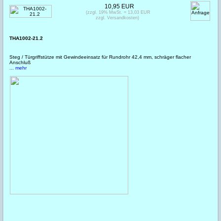
10,95 EUR
(zzgl. 19% MwSt. = 13,03 EUR
zzgl. Versandkosten)
THA1002-21.2
Steg / Türgriffstütze mit Gewindeeinsatz für Rundrohr 42,4 mm, schräger flacher
Anschluß
... mehr