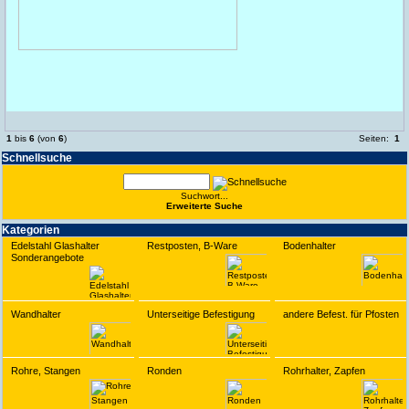
1
bis
6
(von
6
)
Seiten:
1
Schnell­suche
Suchwort...
Erwei­terte Suche
Kate­gorien
Edelstahl Glashalter
Restposten, B-Ware
Bodenhalter
Sonderangebote
Wandhalter
Unterseitige Befestigung
andere Befest. für Pfosten
Rohre, Stangen
Ronden
Rohrhalter, Zapfen