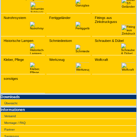
Nutrohrsystem
Fertiggeländer
Fittings aus
Zinkdruckguss
Historische Lampen
Schmiedeeisen
Schrauben & Dübel
Kleber, Pflege
Werkzeug
Wolfcraft
sonstiges
Downloads
Übersicht
Infor­ma­tionen
Versand
Montage / FAQ
Partner
Sanie­rung