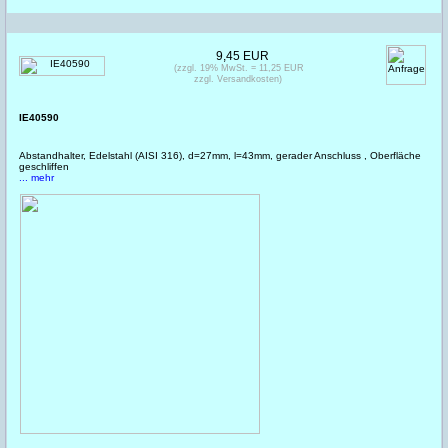
9,45 EUR
(zzgl. 19% MwSt. = 11,25 EUR
zzgl. Versandkosten)
IE40590
Abstandhalter, Edelstahl (AISI 316), d=27mm, l=43mm, gerader Anschluss , Oberfläche
geschliffen
... mehr