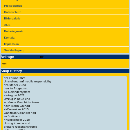
Preis­beispiele
Daten­schutz
Bilder­galerie
AGB
Batte­rie­gesetz
Kontakt
Impres­sum
Streit­bei­legung
Anfrage
leer
Shop History