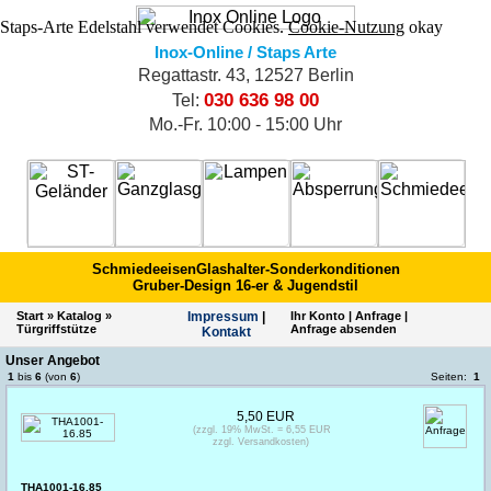
Staps-Arte Edelstahl verwendet Cookies.
Cookie-Nutzung
okay
Inox-Online / Staps Arte
Regattastr. 43, 12527 Berlin
030 636 98 00
Tel:
Mo.-Fr. 10:00 - 15:00 Uhr
Schmiedeeisen
Glashalter-Sonderkonditionen
Gruber-Design 16-er & Jugendstil
Start
»
Katalog
»
Impres­sum
|
Ihr Konto
|
Anfrage
|
Türgriffstütze
Anfrage absenden
Kontakt
Unser Angebot
1
bis
6
(von
6
)
Seiten:
1
5,50 EUR
(zzgl. 19% MwSt. = 6,55 EUR
zzgl. Versandkosten)
THA1001-16.85