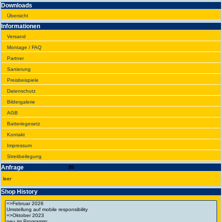
Downloads
Übersicht
Infor­ma­tionen
Versand
Montage / FAQ
Partner
Sanie­rung
Preis­beispiele
Daten­schutz
Bilder­galerie
AGB
Batte­rie­gesetz
Kontakt
Impres­sum
Streit­bei­legung
Anfrage
leer
Shop History