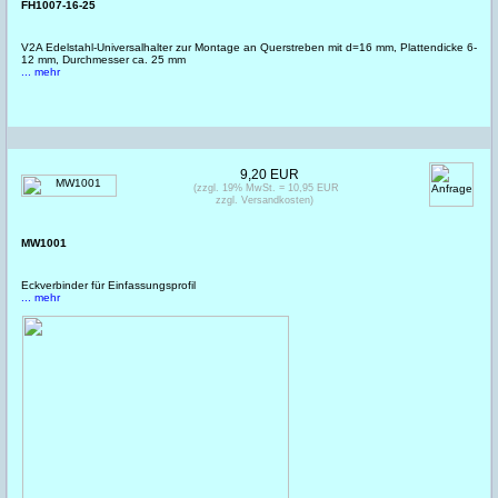
FH1007-16-25
V2A Edelstahl-Universalhalter zur Montage an Querstreben mit d=16 mm, Plattendicke 6-
12 mm, Durchmesser ca. 25 mm
... mehr
9,20 EUR
(zzgl. 19% MwSt. = 10,95 EUR
zzgl. Versandkosten)
MW1001
Eckverbinder für Einfassungsprofil
... mehr