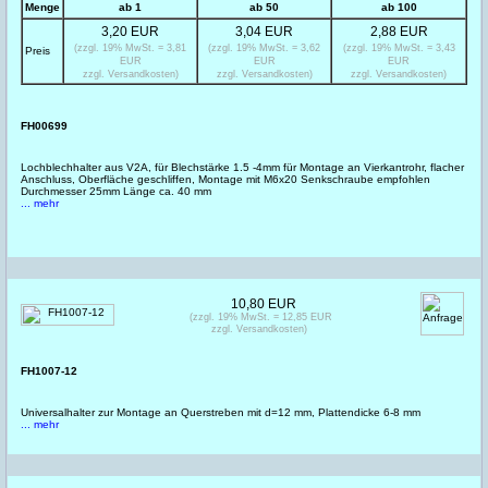
Menge
ab 1
ab 50
ab 100
3,20 EUR
3,04 EUR
2,88 EUR
(zzgl. 19% MwSt. = 3,81
(zzgl. 19% MwSt. = 3,62
(zzgl. 19% MwSt. = 3,43
Preis
EUR
EUR
EUR
zzgl. Versandkosten)
zzgl. Versandkosten)
zzgl. Versandkosten)
FH00699
Lochblechhalter aus V2A, für Blechstärke 1.5 -4mm für Montage an Vierkantrohr, flacher
Anschluss, Oberfläche geschliffen, Montage mit M6x20 Senkschraube empfohlen
Durchmesser 25mm Länge ca. 40 mm
... mehr
10,80 EUR
(zzgl. 19% MwSt. = 12,85 EUR
zzgl. Versandkosten)
FH1007-12
Universalhalter zur Montage an Querstreben mit d=12 mm, Plattendicke 6-8 mm
... mehr