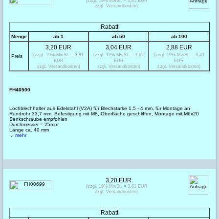
(zzgl. 19% MwSt. = 3,81 EUR
zzgl. Versandkosten)
Rabatt
Menge
ab 1
ab 50
ab 100
3,20 EUR
3,04 EUR
2,88 EUR
(zzgl. 19% MwSt. = 3,81
(zzgl. 19% MwSt. = 3,62
(zzgl. 19% MwSt. = 3,43
Preis
EUR
EUR
EUR
zzgl. Versandkosten)
zzgl. Versandkosten)
zzgl. Versandkosten)
FH40500
Lochblechhalter aus Edelstahl (V2A) für Blechstärke 1,5 - 4 mm, für Montage an
Rundrohr 33,7 mm, Befestigung mit M8, Oberfläche geschliffen, Montage mit M6x20
Senkschraube empfohlen
Durchmesser = 25mm
Länge ca. 40 mm
... mehr
3,20 EUR
(zzgl. 19% MwSt. = 3,81 EUR
zzgl. Versandkosten)
Rabatt