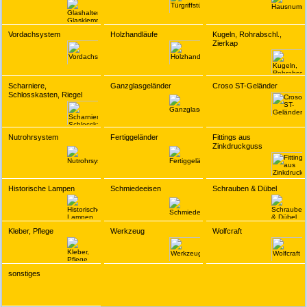
Vordachsystem
Holzhandläufe
Kugeln, Rohrabschl.,
Zierkap
Scharniere,
Ganzglasgeländer
Croso ST-Geländer
Schlosskasten, Riegel
Nutrohrsystem
Fertiggeländer
Fittings aus
Zinkdruckguss
Historische Lampen
Schmiedeeisen
Schrauben & Dübel
Kleber, Pflege
Werkzeug
Wolfcraft
sonstiges