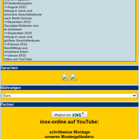
Spra­chen
Wäh­run­gen
Partner
inox-online auf YouTube:
schrittweise Montage
unseres Mustergeländers: