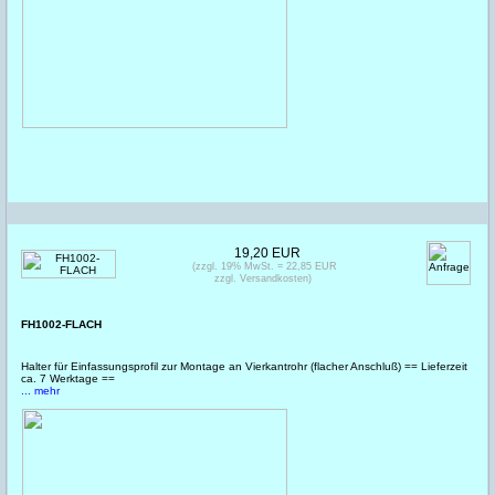
19,20 EUR
(zzgl. 19% MwSt. = 22,85 EUR
zzgl. Versandkosten)
FH1002-FLACH
Halter für Einfassungsprofil zur Montage an Vierkantrohr (flacher Anschluß) == Lieferzeit
ca. 7 Werktage ==
... mehr