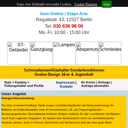
Staps-Arte Edelstahl verwendet Cookies.
Cookie-Nutzung
okay
Inox-Online / Staps Arte
Regattastr. 43, 12527 Berlin
030 636 98 00
Tel:
Mo.-Fr. 10:00 - 15:00 Uhr
Schmiedeeisen
Glashalter-Sonderkonditionen
Gruber-Design 16-er & Jugendstil
Start
»
Katalog
»
Impres­sum
|
Ihr Konto
|
Anfrage
|
Füllungshalter und Profile
Anfrage absenden
Kontakt
Unser Angebot
Kategoriebeschreibung:
Für eine unverwechselbare Optik sorgen Lochblechgeländer als Absturzsicherung für
Balkone an Außenfassaden oder im Innenbereich z.B. als Treppengeländer /
Brüstungsgeländer. Spezialisierte Anbieter fertigen exklusiv für Sie Lochbleche mit Motiven
nach Ihren eigenen Vorgaben. Es lassen sich damit jedoch nicht nur architektonische
Akzente setzen. Auch in Puncto Sicherheit und Sichtschutz sind sie eine gute Wahl.