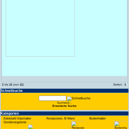
1
bis
11
(von
11
)
Seiten:
1
Schnell­suche
Suchwort...
Erwei­terte Suche
Kate­gorien
Edelstahl Glashalter
Restposten, B-Ware
Bodenhalter
Sonderangebote