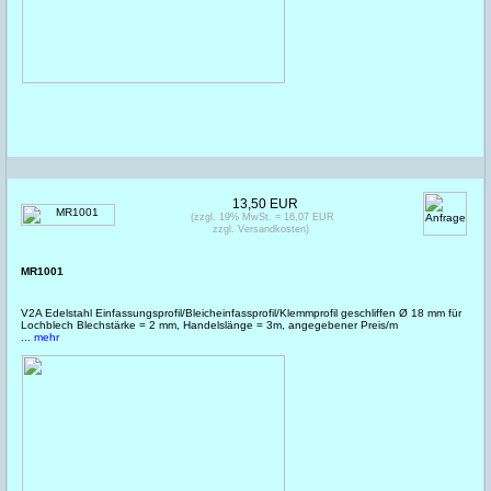
13,50 EUR
(zzgl. 19% MwSt. = 16,07 EUR
zzgl. Versandkosten)
MR1001
V2A Edelstahl Einfassungsprofil/Bleicheinfassprofil/Klemmprofil geschliffen Ø 18 mm für
Lochblech Blechstärke = 2 mm, Handelslänge = 3m, angegebener Preis/m
... mehr