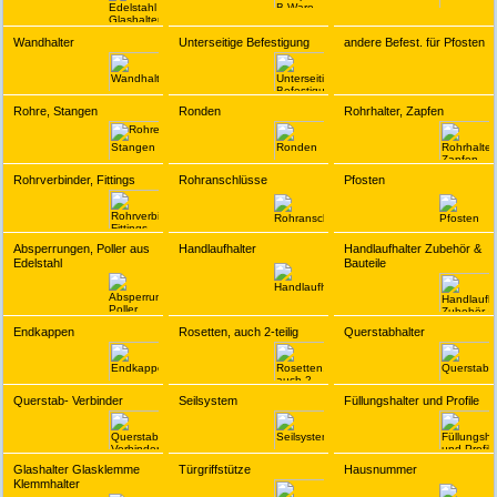
Wandhalter
Unterseitige Befestigung
andere Befest. für Pfosten
Rohre, Stangen
Ronden
Rohrhalter, Zapfen
Rohrverbinder, Fittings
Rohranschlüsse
Pfosten
Absperrungen, Poller aus
Handlaufhalter
Handlaufhalter Zubehör &
Edelstahl
Bauteile
Endkappen
Rosetten, auch 2-teilig
Querstabhalter
Querstab- Verbinder
Seilsystem
Füllungshalter und Profile
Glashalter Glasklemme
Türgriffstütze
Hausnummer
Klemmhalter