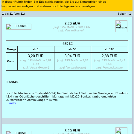
In dieser Rubrik finden Sie Edelstahlbauteile, die Sie zur Konstruktion eines
korrosionsbeständigen und stabilen Lochblechgeländers benötigen.
1
bis
11
(von
11
)
Seiten:
1
3,20 EUR
(zzgl. 19% MwSt. = 3,81 EUR
zzgl. Versandkosten)
Rabatt
Menge
ab 1
ab 50
ab 100
3,20 EUR
3,04 EUR
2,88 EUR
(zzgl. 19% MwSt. = 3,81
(zzgl. 19% MwSt. = 3,62
(zzgl. 19% MwSt. = 3,43
Preis
EUR
EUR
EUR
zzgl. Versandkosten)
zzgl. Versandkosten)
zzgl. Versandkosten)
FH00698
Lochblechhalter aus Edelstahl (V2A) für Blechstärke 1,5-4 mm, für Montage an Rundrohr
42,4 mm, Oberfläche geschliffen, Montage mit M6x20 Senkschraube empfohlen
Durchmesser = 25mm Länge = 40mm
... mehr
3,20 EUR