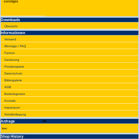
sonstiges
Downloads
Übersicht
Infor­ma­tionen
Versand
Montage / FAQ
Partner
Sanie­rung
Preis­beispiele
Daten­schutz
Bilder­galerie
AGB
Batte­rie­gesetz
Kontakt
Impres­sum
Streit­bei­legung
Anfrage
leer
Shop History