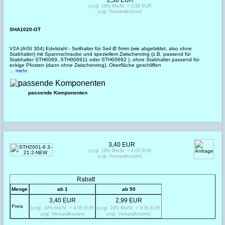
2,50 EUR
(zzgl. 19% MwSt. = 2,98 EUR
zzgl. Versandkosten)
SHA1020-OT
V2A (AISI 304) Edelstahl - Seilhalter für Seil Ø 6mm (wie abgebildet, also ohne
Stabhalter) mit Spannschraube und speziellem Zwischenring (z.B. passend für
Stabhalter STH0069, STH006911 oder STH00692 ), ohne Stabhalter passend für
eckige Pfosten (dann ohne Zwischenring), Oberfläche geschliffen
... mehr
passende Komponenten
3,40 EUR
(zzgl. 19% MwSt. = 4,05 EUR
zzgl. Versandkosten)
Rabatt
Menge
ab 1
ab 50
3,40 EUR
2,99 EUR
Preis
(zzgl. 19% MwSt. = 4,05 EUR
(zzgl. 19% MwSt. = 3,56 EUR
zzgl. Versandkosten)
zzgl. Versandkosten)