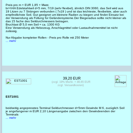
Preis pro m = EUR 1,85 + Mwst.
br>V4A Edelstahlseil d=5 mm, 7/19 (sehr flexibel), ähnlich DIN 3060, das Seil wird aus
19 Litzen zu 7 Strängen verbunden ( 7x19 ) und ist das leichteste, flexibelste, aber auch
empfindlichste Seil. Gut geeignet um kleinere Radien zu biegen und findet Einsatz bei
der Verwendung als Füllung für Geländersysteme.Der Biegeradius sollte nicht kleiner als
das 15 fache des Seildurchmessers betragen.
Bruchlast Ø 5,0 mm Seil = ca. 1300 KG
Eine Verwendung als Hebezeug, Anschlagmittel oder Lastaufnahmemittel ist nicht
zulässig.
Nur Abgabe kompletter Rollen - Preis pro Rolle mit 250 Meter
... mehr
39,20 EUR
(zzgl. 19% MwSt. = 46,65 EUR
zzgl. Versandkosten)
EST1001
beidseitig angepresstes Terminal Seildurchmesser d=5mm Gewinde M 6, zuzüglich Seil
je angefangener m EUR 2,10 Längenangabe zwischen den Gewindeenden der
Terminals
... mehr