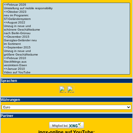
Spra­chen
Wäh­run­gen
Partner
inox-online auf YouTube: