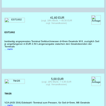
41,60 EUR
(zzgl. 19% MwSt. = 49,50 EUR
zzgl. Versandkosten)
EST1002
beidseitig angepresstes Terminal Seildurchmesser d=6mm Gewinde M 8, zuzüglich Seil
je angefangener m EUR 2,50 Längenangabe zwischen den Gewindeenden der
Terminals
... mehr
5,00 EUR
(zzgl. 19% MwSt. = 5,95 EUR
zzgl. Versandkosten)
TM-D5
V2A (AISI 304) Edelstahl -Terminal zum Pressen, für Seil d=5mm, M6 Gewinde
... mehr