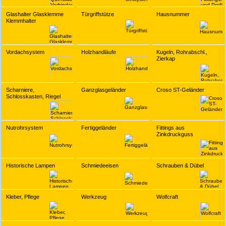
Glashalter Glasklemme
Türgriffstütze
Hausnummer
Klemmhalter
Vordachsystem
Holzhandläufe
Kugeln, Rohrabschl.,
Zierkap
Scharniere,
Ganzglasgeländer
Croso ST-Geländer
Schlosskasten, Riegel
Nutrohrsystem
Fertiggeländer
Fittings aus
Zinkdruckguss
Historische Lampen
Schmiedeeisen
Schrauben & Dübel
Kleber, Pflege
Werkzeug
Wolfcraft