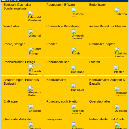
Edelstahl Glashalter
Restposten, B-Ware
Bodenhalter
Sonderangebote
Wandhalter
Unterseitige Befestigung
andere Befest. für Pfosten
Rohre, Stangen
Ronden
Rohrhalter, Zapfen
Rohrverbinder, Fittings
Rohranschlüsse
Pfosten
Absperrungen, Poller aus
Handlaufhalter
Handlaufhalter Zubehör &
Edelstahl
Bauteile
Endkappen
Rosetten, auch 2-teilig
Querstabhalter
Querstab- Verbinder
Seilsystem
Füllungshalter und Profile