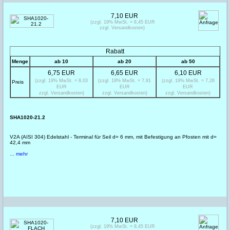
7,10 EUR
(zzgl. 19% MwSt. = 8,45 EUR
zzgl. Versandkosten)
Rabatt
Menge
ab 10
ab 20
ab 50
6,75 EUR
6,65 EUR
6,10 EUR
(zzgl. 19% MwSt. = 8,03
(zzgl. 19% MwSt. = 7,91
(zzgl. 19% MwSt. = 7,26
Preis
EUR
EUR
EUR
zzgl. Versandkosten)
zzgl. Versandkosten)
zzgl. Versandkosten)
SHA1020-21.2
V2A (AISI 304) Edelstahl - Terminal für Seil d= 6 mm, mit Befestigung an Pfosten mit d=
42,4 mm
... mehr
7,10 EUR
(zzgl. 19% MwSt. = 8,45 EUR