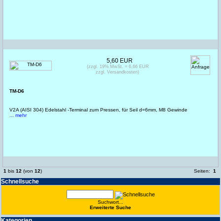
5,60 EUR
(zzgl. 19% MwSt. = 6,66 EUR
zzgl. Versandkosten)
TM-D6
V2A (AISI 304) Edelstahl -Terminal zum Pressen, für Seil d=6mm, M8 Gewinde
... mehr
1
bis
12
(von
12
)
Seiten:
1
Schnell­suche
Suchwort...
Erwei­terte Suche
Kate­gorien