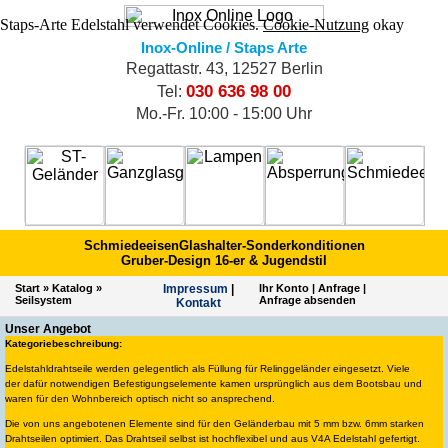
Staps-Arte Edelstahl verwendet Cookies.
Cookie-Nutzung
okay
Inox-Online / Staps Arte
Regattastr. 43, 12527 Berlin
030 636 98 00
Tel:
Mo.-Fr. 10:00 - 15:00 Uhr
Schmiedeeisen
Glashalter-Sonderkonditionen
Gruber-Design 16-er & Jugendstil
Start
»
Katalog
»
Impres­sum
|
Ihr Konto
|
Anfrage
|
Seilsystem
Anfrage absenden
Kontakt
Unser Angebot
Kategoriebeschreibung:
Edelstahldrahtseile werden gelegentlich als Füllung für Relinggeländer eingesetzt. Viele
der dafür notwendigen Befestigungselemente kamen ursprünglich aus dem Bootsbau und
waren für den Wohnbereich optisch nicht so ansprechend.
Die von uns angebotenen Elemente sind für den Geländerbau mit 5 mm bzw. 6mm starken
Drahtseilen optimiert. Das Drahtseil selbst ist hochflexibel und aus V4A Edelstahl gefertigt.