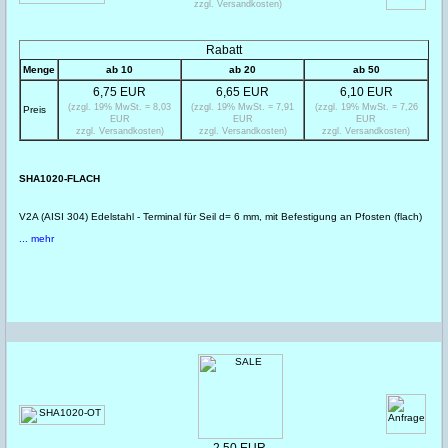
zzgl. Versandkosten)
Rabatt
Menge
ab 10
ab 20
ab 50
6,75 EUR
6,65 EUR
6,10 EUR
(zzgl. 19% MwSt. = 8,03
(zzgl. 19% MwSt. = 7,91
(zzgl. 19% MwSt. = 7,26
Preis
EUR
EUR
EUR
zzgl. Versandkosten)
zzgl. Versandkosten)
zzgl. Versandkosten)
SHA1020-FLACH
V2A (AISI 304) Edelstahl - Terminal für Seil d= 6 mm, mit Befestigung an Pfosten (flach)
... mehr