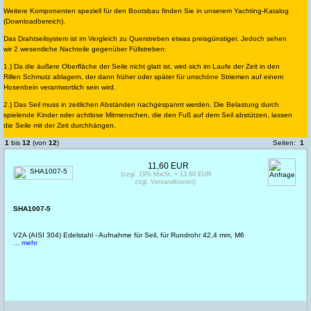
Weitere Komponenten speziell für den Bootsbau finden Sie in unserem Yachting-Katalog
(Downloadbereich).
Das Drahtseilsystem ist im Vergleich zu Querstreben etwas preisgünstiger. Jedoch sehen
wir 2 wesentliche Nachteile gegenüber Füllstreben:
1.) Da die äußere Oberfläche der Seile nicht glatt ist, wird sich im Laufe der Zeit in den
Rillen Schmutz ablagern, der dann früher oder später für unschöne Striemen auf einem
Hosenbein verantwortlich sein wird.
2.) Das Seil muss in zeitlichen Abständen nachgespannt werden. Die Belastung durch
spielende Kinder oder achtlose Mitmenschen, die den Fuß auf dem Seil abstützen, lassen
die Seile mit der Zeit durchhängen.
1
bis
12
(von
12
)
Seiten:
1
11,60 EUR
(zzgl. 19% MwSt. = 13,80 EUR
zzgl. Versandkosten)
SHA1007-5
V2A (AISI 304) Edelstahl - Aufnahme für Seil, für Rundrohr 42,4 mm, M6
... mehr