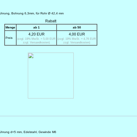
llführung, Bohrung 6,3mm, für Rohr Ø 42,4 mm
Rabatt
Menge
ab 1
ab 50
4,20 EUR
4,00 EUR
Preis
(zzgl. 19% MwSt. = 5,00 EUR
(zzgl. 19% MwSt. = 4,76 EUR
zzgl. Versandkosten)
zzgl. Versandkosten)
ilführung d=5 mm, Edelstahl, Gewinde M6