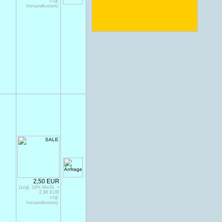
zzgl.
Versandkosten)
n
2,50 EUR
(zzgl. 19% MwSt. =
2,98 EUR
zzgl.
Versandkosten)