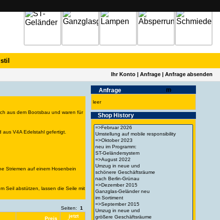
stil
Ihr Konto
|
Anfrage
|
Anfrage absenden
Anfrage
leer
glich aus dem Bootsbau und waren für
Shop History
 aus V4A Edelstahl gefertigt.
chöne Striemen auf einem Hosenbein
 Seil abstützen, lassen die Seile mit
Seiten:
1
jetzt
Preis