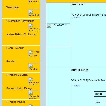
SHA1007-5
Wandhalter
V2A (AISI 304) Edelstahl - Auf
... mehr
Unterseitige Befestigung
andere Befest. für Pfosten
Rohre, Stangen
Ronden
SHA1020-21.2
Rohrhalter, Zapfen
V2A (AISI 304) Edelstahl - Term
... mehr
Rohrverbinder, Fittings
Menge
Rohranschlüsse
Preis
(z