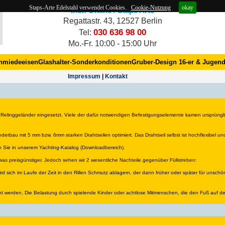
Staps-Arte Edelstahl verwendet Cookies.
Cookie-Nutzung
okay
Inox-Online / Staps Arte
Regattastr. 43, 12527 Berlin
030 636 98 00
Tel:
Mo.-Fr. 10:00 - 15:00 Uhr
hmiedeeisen
Glashalter-Sonderkonditionen
Gruber-Design 16-er & Jugend
Impres­sum
|
Kontakt
für Relinggeländer eingesetzt. Viele der dafür notwendigen Befestigungselemente kamen ursprün
rbau mit 5 mm bzw. 6mm starken Drahtseilen optimiert. Das Drahtseil selbst ist hochflexibel und
 Sie in unserem Yachting-Katalog (Downloadbereich).
twas preisgünstiger. Jedoch sehen wir 2 wesentliche Nachteile gegenüber Füllstreben:
, wird sich im Laufe der Zeit in den Rillen Schmutz ablagern, der dann früher oder später für uns
t werden. Die Belastung durch spielende Kinder oder achtlose Mitmenschen, die den Fuß auf dem