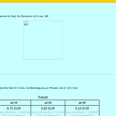
nahme für Seil, für Rundrohr 42,4 mm, M6
inal für Seil d= 6 mm, mit Befestigung an Pfosten mit d= 42,4 mm
Rabatt
ab 10
ab 20
ab 50
6,75 EUR
6,65 EUR
6,10 EUR
zgl. 19% MwSt. = 8,03 EUR
(zzgl. 19% MwSt. = 7,91 EUR
(zzgl. 19% MwSt. = 7,26 EUR
zzgl. Versandkosten)
zzgl. Versandkosten)
zzgl. Versandkosten)