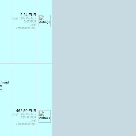
2,24 EUR
(zzgl. 19% MwSt. =
2,67 EUR
zzgl.
Versandkosten)
9 ) und
er
en.
462,50 EUR
(zzgl. 19% MwSt. =
550,38 EUR
zzgl.
Versandkosten)