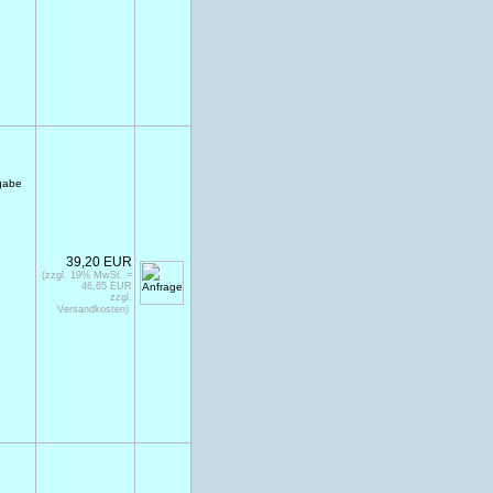
gabe
39,20 EUR
(zzgl. 19% MwSt. =
46,65 EUR
zzgl.
Versandkosten)