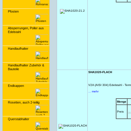
Pfosten
Absperrungen, Poller aus
Edelstahl
Handlaufhalter
Handlaufhalter Zubehör &
Bauteile
SHA1020-FLACH
V2A (AISI 304) Edelstahl - Term
Endkappen
... mehr
Menge
Rosetten, auch 2-teilig
Preis
(z
Querstabhalter