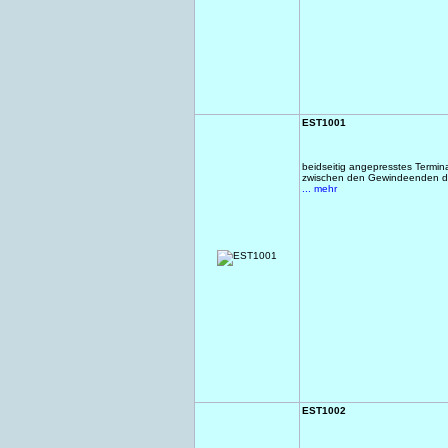
EST1001
beidseitig angepresstes Termi
zwischen den Gewindeenden d
... mehr
EST1002