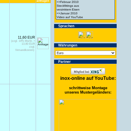
anfragen
Spra­chen
11,60 EUR
(zzgl. 19% MwSt. =
13,80 EUR
Wäh­run­gen
zzgl.
Versandkosten)
Partner
inox-online auf YouTube:
schrittweise Montage
unseres Mustergeländers: