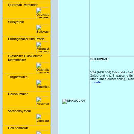
Querstab- Verbinder
Seilsystem
Füllungshalter und Profile
Glashalter Glasklemme
SHA1020-OT
Klemmhalter
V2A (AISI 304) Edelstahl - Seil
Zwischenring (z.B. passend fü
Türgriffstütze
(dann ohne Zwischenring), Ober
... mehr
Hausnummer
Vordachsystem
Holzhandläufe