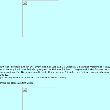
.
19 (sehr flexibel), ähnlich DIN 3060, das Seil wird aus 19 Litzen zu 7 Strängen verbunden ( 7x1
 aber auch empfindlichste Seil. Gut geeignet um kleinere Radien zu biegen und findet Einsatz bei d
ändersysteme.Der Biegeradius sollte nicht kleiner als das 15 fache des Seildurchmessers betrag
 1300 KG
Anschlagmittel oder Lastaufnahmemittel ist nicht zulässig.
 Preis pro Rolle mit 250 Meter