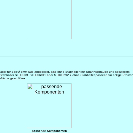
halter für Seil Ø 6mm (wie abgebildet, also ohne Stabhalter) mit Spannschraube und speziellem
r Stabhalter STH0069, STH006911 oder STH00692 ), ohne Stabhalter passend für eckige Pfoste
fläche geschliffen
passende Komponenten