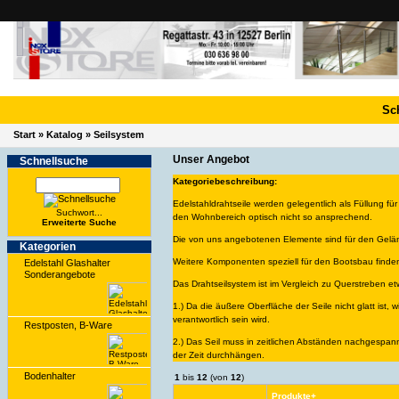
Sc
Start
»
Katalog
»
Seilsystem
Unser Angebot
Schnell­suche
Kategoriebeschreibung:
Edelstahldrahtseile werden gelegentlich als Füllung 
Suchwort...
den Wohnbereich optisch nicht so ansprechend.
Erwei­terte Suche
Die von uns angebotenen Elemente sind für den Gelände
Kate­gorien
Weitere Komponenten speziell für den Bootsbau finden
Edelstahl Glashalter
Sonderangebote
Das Drahtseilsystem ist im Vergleich zu Querstreben e
1.) Da die äußere Oberfläche der Seile nicht glatt ist
verantwortlich sein wird.
Restposten, B-Ware
2.) Das Seil muss in zeitlichen Abständen nachgespann
der Zeit durchhängen.
Bodenhalter
1
bis
12
(von
12
)
Produkte+