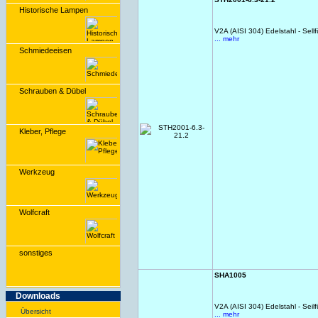
Historische Lampen
V2A (AISI 304) Edelstahl - Se
... mehr
Schmiedeeisen
Schrauben & Dübel
Kleber, Pflege
Werkzeug
Wolfcraft
sonstiges
SHA1005
Downloads
V2A (AISI 304) Edelstahl - Se
Übersicht
... mehr