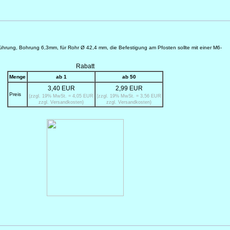
lführung, Bohrung 6,3mm, für Rohr Ø 42,4 mm, die Befestigung am Pfosten sollte mit einer M6-
Rabatt
Menge
ab 1
ab 50
3,40 EUR
2,99 EUR
Preis
(zzgl. 19% MwSt. = 4,05 EUR
(zzgl. 19% MwSt. = 3,56 EUR
zzgl. Versandkosten)
zzgl. Versandkosten)