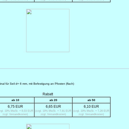
inal für Seil d= 6 mm, mit Befestigung an Pfosten (flach)
Rabatt
ab 10
ab 20
ab 50
6,75 EUR
6,65 EUR
6,10 EUR
zgl. 19% MwSt. = 8,03 EUR
(zzgl. 19% MwSt. = 7,91 EUR
(zzgl. 19% MwSt. = 7,26 EUR
zzgl. Versandkosten)
zzgl. Versandkosten)
zzgl. Versandkosten)