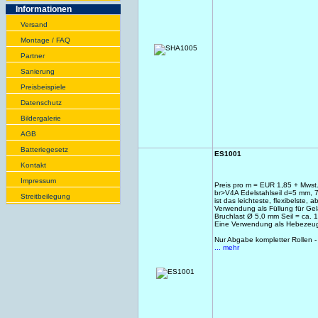
Infor­ma­tionen
Versand
Montage / FAQ
Partner
Sanie­rung
Preis­beispiele
Daten­schutz
Bilder­galerie
AGB
Batte­rie­gesetz
ES1001
Kontakt
Impres­sum
Preis pro m = EUR 1,85 + Mwst
br>V4A Edelstahlseil d=5 mm, 7/
Streit­bei­legung
ist das leichteste, flexibelste,
Verwendung als Füllung für Gel
Bruchlast Ø 5,0 mm Seil = ca.
Eine Verwendung als Hebezeug, 
Nur Abgabe kompletter Rollen -
... mehr