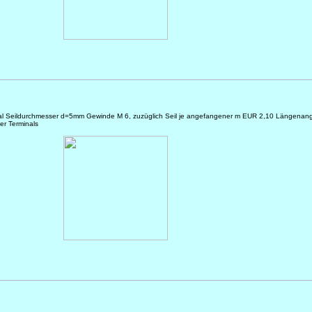
nal Seildurchmesser d=5mm Gewinde M 6, zuzüglich Seil je angefangener m EUR 2,10 Längenan
er Terminals