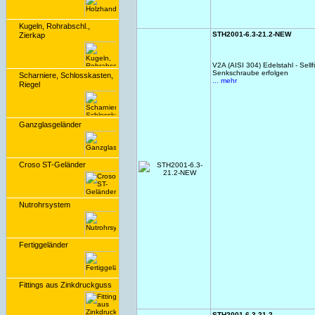
Kugeln, Rohrabschl.,
STH2001-6.3-21.2-NEW
Zierkap
V2A (AISI 304) Edelstahl - Sel
Senkschraube erfolgen
Scharniere, Schlosskasten,
... mehr
Riegel
Ganzglasgeländer
Croso ST-Geländer
Nutrohrsystem
Fertiggeländer
Fittings aus Zinkdruckguss
STH2001-6.3-21.2